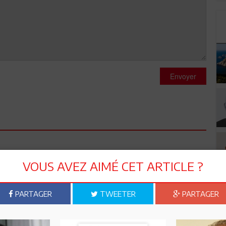
Envoyer
opositions de la commision des stratégies culturelles dans
VOUS AVEZ AIMÉ CET ARTICLE ?
u Président de la République dont j'étais le rapporteur (la
haine TNT sous le nom Tunisie d'Antan... Allez savoir si les
 proposition.
PARTAGER
TWEETER
PARTAGER
s que je peus aider.faites le moi savoir...avec plaisirs