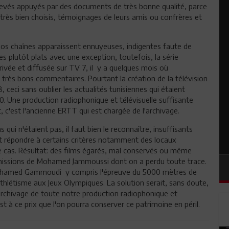
enlevés appuyés par des documents de très bonne qualité, parce
 très bien choisis, témoignages de leurs amis ou confrères et
 nos chaînes apparaissent ennuyeuses, indigentes faute de
plutôt plats avec une exception, toutefois, la série
rivée et diffusée sur TV 7, il y a quelques mois où
très bons commentaires. Pourtant la création de la télévision
 ceci sans oublier les actualités tunisiennes qui étaient
60. Une production radiophonique et télévisuelle suffisante
, c'est l'ancienne ERTT qui est chargée de l'archivage.
qui n'étaient pas, il faut bien le reconnaître, insuffisants
it répondre à certains critères notamment des locaux
 le cas. Résultat: des films égarés, mal conservés ou même
x émissions de Mohamed Jammoussi dont on a perdu toute trace.
 Mohamed Gammoudi y compris l'épreuve du 5000 mètres de
thlétisme aux Jeux Olympiques. La solution serait, sans doute,
 d'archivage de toute notre production radiophonique et
st à ce prix que l'on pourra conserver ce patrimoine en péril.