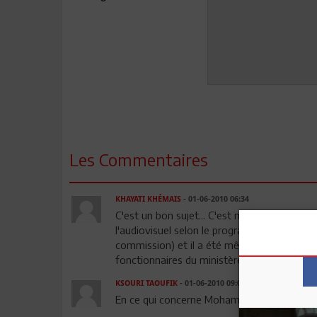
Les Commentaires
KHAYATI KHÉMAIS
- 01-06-2010 06:34
C'est un bon sujet... C'est même une des pr
l'audiovisuel selon le programme électoral d
commission) et il a été même proposé une c
fonctionnaires du ministère ont rapporté la
KSOURI TAOUFIK
- 01-06-2010 09:08
En ce qui concerne Mohamed Gammoudi,je croi