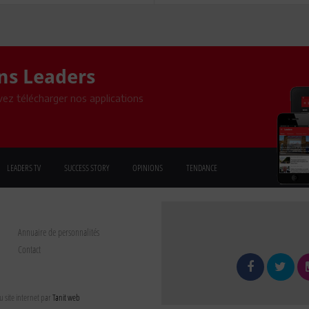
ons Leaders
ez télécharger nos applications
LEADERS TV
SUCCESS STORY
OPINIONS
TENDANCE
Annuaire de personnalités
Contact
 site internet par
Tanit web