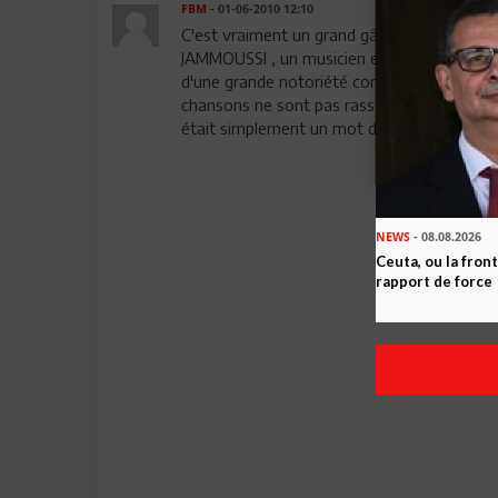
FBM
- 01-06-2010 12:10
C'est vraiment un grand gâchis que de per
JAMMOUSSI , un musicien et poète hors norm
d'une grande notoriété comme Mohamed AB
chansons ne sont pas rassemblées dans des 
était simplement un mot de plus dans votre a
NEWS
- 08.08.2026
Ceuta, ou la fro
rapport de force