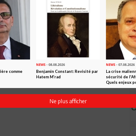
dre des richesses culturelles comme celles de Mohamed
e, sous d'autres cieux, on aurait fait de lui une vedette
DELWAHAB... Déjà, on se demande pourquoi est ce que ses
albums sur CD par exemple. J'espère que l'adjectif "détruits"
rticle....
NEWS
- 08.08.2026
NEWS
- 07.08.2026
ntière comme
Benjamin Constant: Revisité par
La crise malien
Hatem M’rad
sécurité de l'A
Quels enjeux po
Ne plus afficher