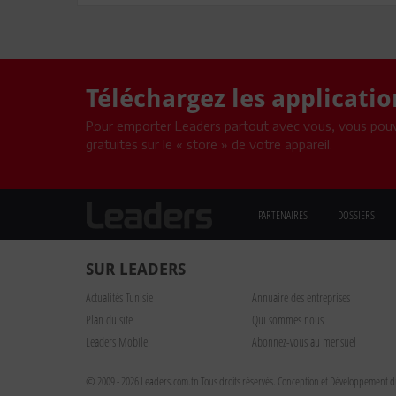
Téléchargez les applicati
Pour emporter Leaders partout avec vous, vous pouv
gratuites sur le « store » de votre appareil.
PARTENAIRES
DOSSIERS
SUR LEADERS
Actualités Tunisie
Annuaire des entreprises
Plan du site
Qui sommes nous
Leaders Mobile
Abonnez-vous au mensuel
© 2009 - 2026 Leaders.com.tn Tous droits réservés.
Conception et Développement du