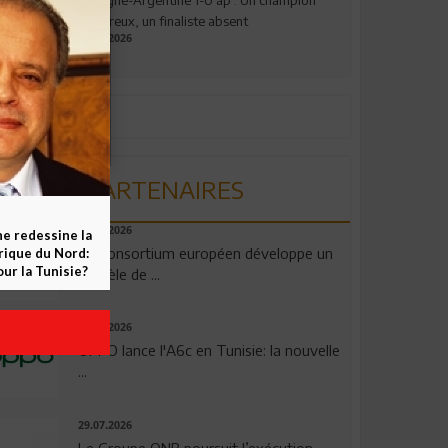
valeureux, un finaliste absent
19.07.2026
PARTENAIRES
06.08.2026
ne redessine la
Un consortium européen développe un
frique du Nord:
ur la Tunisie?
modèle de ...
04.08.2026
OPPO lance l'A6c en Tunisie: la nouvelle
...
29.07.2026
Le Groupe QNB poursuit l’exécution