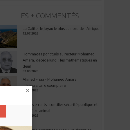
LES + COMMENTÉS
La Galite : le joyau le plus au nord de l'Afrique
12.07.2026
Hommages ponctués au recteur Mohamed
Amara, décédé lundi : les mathématiques en
deuil
03.08.2026
Ahmed Friaa - Mohamed Amara:
l’Universitaire exemplaire
04.08.2026
Chiens errants : concilier sécurité publique et
bien-être animal
17.07.2026
Espagne-Argentine 1-0 ap : Un champion