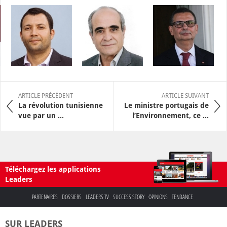
ARTICLE PRÉCÉDENT
ARTICLE SUIVANT
La révolution tunisienne
Le ministre portugais de
vue par un ...
l’Environnement, ce ...
Téléchargez les applications
Leaders
PARTENAIRES
DOSSIERS
LEADERS TV
SUCCESS STORY
OPINIONS
TENDANCE
SUR LEADERS