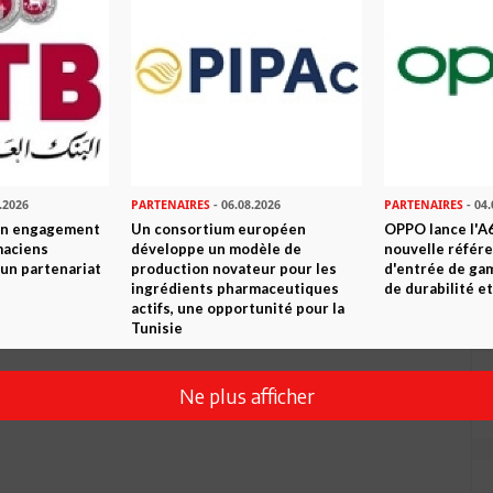
Envoyer
.2026
PARTENAIRES
- 06.08.2026
PARTENAIRES
- 04.
son engagement
Un consortium européen
OPPO lance l'A6
maciens
développe un modèle de
nouvelle référ
à un partenariat
production novateur pour les
d'entrée de ga
ingrédients pharmaceutiques
de durabilité et
actifs, une opportunité pour la
Tunisie
Ne plus afficher