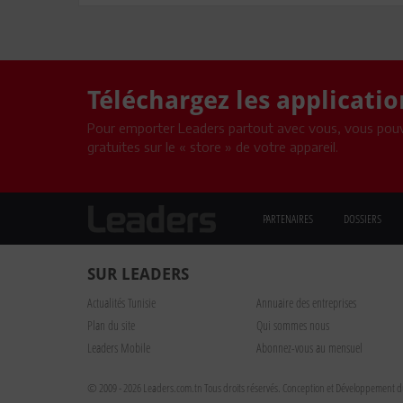
Téléchargez les applicati
Pour emporter Leaders partout avec vous, vous pouv
gratuites sur le « store » de votre appareil.
PARTENAIRES
DOSSIERS
SUR LEADERS
Actualités Tunisie
Annuaire des entreprises
Plan du site
Qui sommes nous
Leaders Mobile
Abonnez-vous au mensuel
© 2009 - 2026 Leaders.com.tn Tous droits réservés.
Conception et Développement du