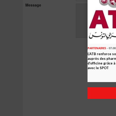
Message
PARTENAIRES
- 07.08
L’ATB renforce 
auprès des phar
d’officine grâce 
avec le SPOT