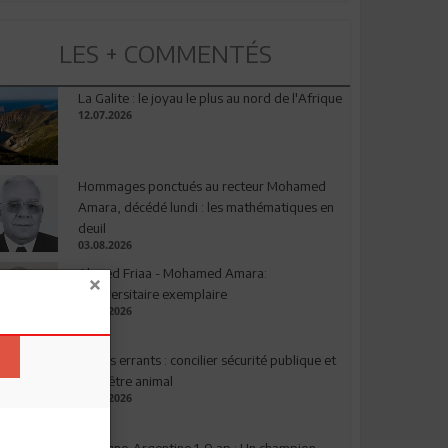
LES + COMMENTÉS
La Galite : le joyau le plus au nord de l'Afrique
12.07.2026
Hommages ponctués au recteur Mohamed
Amara, décédé lundi : les mathématiques en
deuil
03.08.2026
Ahmed Friaa - Mohamed Amara:
l’Universitaire exemplaire
04.08.2026
Chiens errants : concilier sécurité publique et
bien-être animal
17.07.2026
Espagne-Argentine 1-0 ap : Un champion