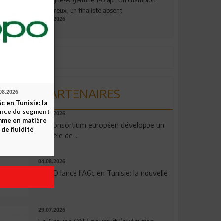
valeureux, un finaliste absent
19.07.2026
PARTENAIRES
08.2026
c en Tunisie: la
ence du segment
06.08.2026
mme en matière
Un consortium européen développe un
 de fluidité
modèle de ...
04.08.2026
OPPO lance l'A6c en Tunisie: la nouvelle
...
29.07.2026
Le Groupe QNB poursuit l’exécution