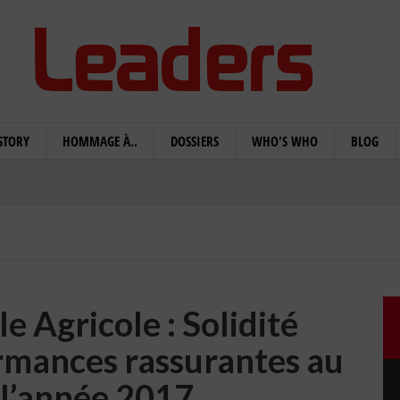
STORY
HOMMAGE À..
DOSSIERS
WHO'S WHO
BLOG
 Agricole : Solidité
ormances rassurantes au
 l’année 2017