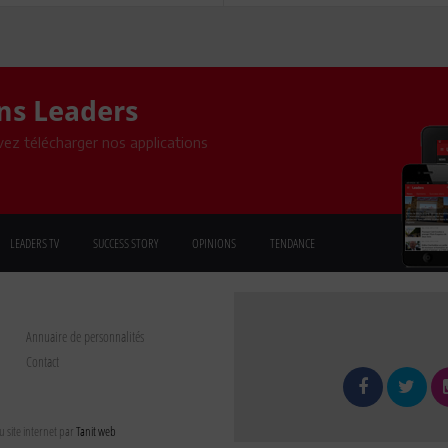
ons Leaders
ez télécharger nos applications
LEADERS TV
SUCCESS STORY
OPINIONS
TENDANCE
Annuaire de personnalités
Contact
 site internet par
Tanit web