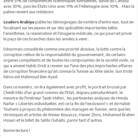
attire 31% de compétences scientifiques tunisiennes, suivie du Canada
avec 30%, puis les États-Unis avec 11% et l'Allemagne avec 10%... Mais la
palme revient aux médecins.
publie les témoignages de nombre d'entre eux, tout en
Leaders Arabiya
focalisant sur les jeunes et sur des spécialités importantes telles
l'anesthésie, la réanimation et l'imagerie médicale, ce qui pourrait priver
le pays de ces branches dans les années à venir…
Désormais considérée comme une priorité absolue, la lutte contre la
corruption relève de la responsabilité du gouvernement, de certains
organes compétents et de toutes les composantes de la société civile, ce
qui a amené Habib Dridi à revenir sur l'une des plus importantes affaires
de corruption financière qu'ait connue la Tunisie au XIXe siècle. Son triste
héros est Mahmoud Ben Ayed.
Dans ce numéro, on lira également avec profit, le portrait brossé par
Chédli Klibi d'un grand commis de l'Etat, disparu pématurément, le
ministre de l'Intérieur Taïeb Méhiri, les pertinentes analyses de Hmida
Naifar « Libertés individuelles: est-ce la fin de l'exclusion? » et de Habib
Touhami à propos du phénomène des mariages en Tunisie, ainsi que les
chroniques et articles de Ameur Bouazza, Hanen Zbiss, Mohamed Brahim
Hssairi et le billet de Sahbi Ouhaibi, parmi tant d’autres.
Bonne lecture !