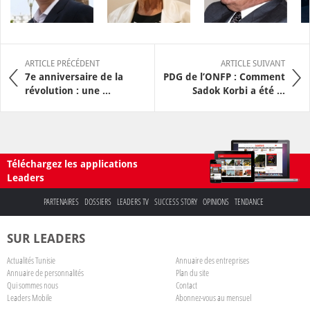
ARTICLE PRÉCÉDENT
ARTICLE SUIVANT
7e anniversaire de la
PDG de l’ONFP : Comment
révolution : une ...
Sadok Korbi a été ...
Téléchargez les applications
Leaders
PARTENAIRES
DOSSIERS
LEADERS TV
SUCCESS STORY
OPINIONS
TENDANCE
SUR LEADERS
Actualités Tunisie
Annuaire des entreprises
Annuaire de personnalités
Plan du site
Qui sommes nous
Contact
Leaders Mobile
Abonnez-vous au mensuel