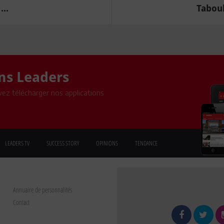
...
Taboub
ons Leaders
ez télécharger nos applications
LEADERS TV
SUCCESS STORY
OPINIONS
TENDANCE
Annuaire de personnalités
Contact