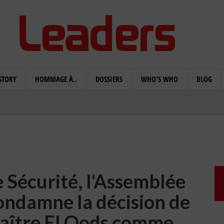
STORY
HOMMAGE À..
DOSSIERS
WHO'S WHO
BLOG
e Sécurité, l'Assemblée
ondamne la décision de
aître El Qods comme