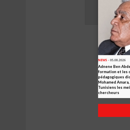
NEWS
- 05.08.2026
Adnene Ben Abde
formation et les 
pédagogiques dic
Mohamed Amara, o
Tunisiens les mei
chercheurs