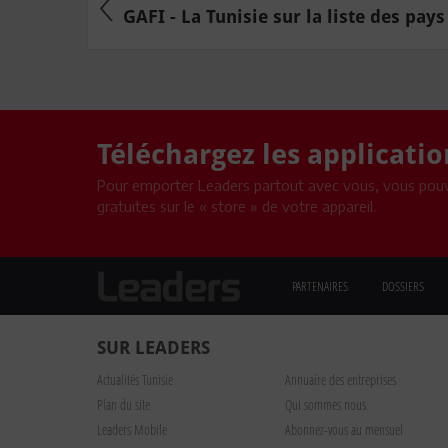
GAFI - La Tunisie sur la liste des pays 
Téléchargez les applicati
Pour emporter Leaders partout avec vous, vous pouv
gratuites sur le « store » de votre appareil.
PARTENAIRES
DOSSIERS
SUR LEADERS
Actualités Tunisie
Annuaire des entreprises
Plan du site
Qui sommes nous
Leaders Mobile
Abonnez-vous au mensuel