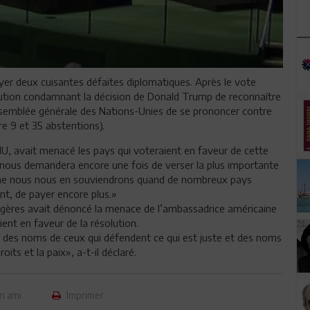
uyer deux cuisantes défaites diplomatiques. Après le vote
lution condamnant la décision de Donald Trump de reconnaître
Assemblée générale des Nations-Unies de se prononcer contre
e 9 et 35 abstentions).
NU, avait menacé les pays qui voteraient en faveur de cette
 nous demandera encore une fois de verser la plus importante
mme nous nous en souviendrons quand de nombreux pays
nt, de payer encore plus.»
angères avait dénoncé la menace de l’ambassadrice américaine
nt en faveur de la résolution.
, des noms de ceux qui défendent ce qui est juste et des noms
ts et la paix», a-t-il déclaré.
n ami
Imprimer