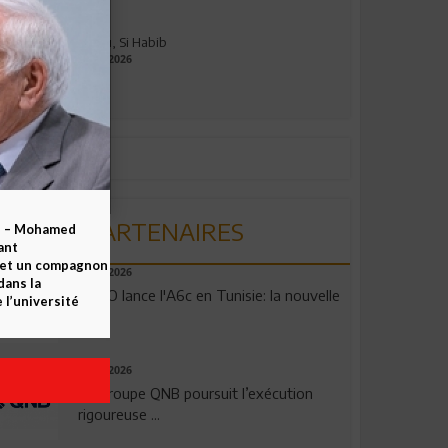
Adieu, Si Habib
23.07.2026
PARTENAIRES
b – Mohamed
ant
 et un compagnon
04.08.2026
dans la
OPPO lance l'A6c en Tunisie: la nouvelle
 l’université
...
29.07.2026
Le Groupe QNB poursuit l’exécution
rigoureuse ...