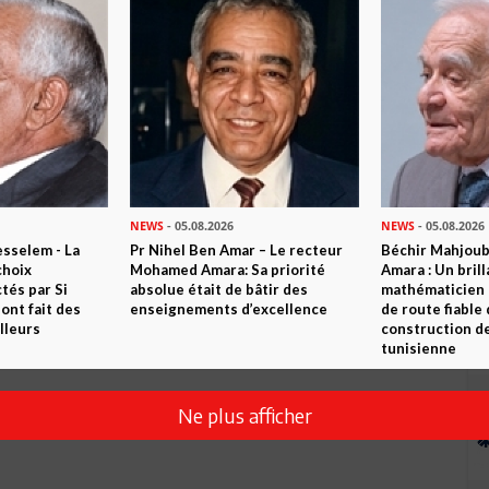
Envoyer
NEWS
- 05.08.2026
NEWS
- 05.08.2026
sselem - La
Pr Nihel Ben Amar – Le recteur
Béchir Mahjou
choix
Mohamed Amara: Sa priorité
Amara : Un brill
tés par Si
absolue était de bâtir des
mathématicien
nt fait des
enseignements d’excellence
de route fiable 
lleurs
construction de
tunisienne
Ne plus afficher