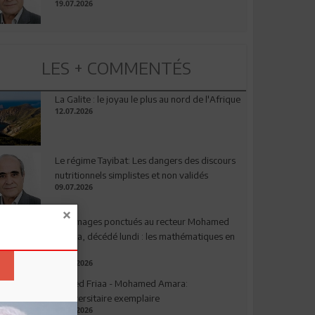
19.07.2026
LES + COMMENTÉS
La Galite : le joyau le plus au nord de l'Afrique
12.07.2026
Le régime Tayibat: Les dangers des discours
nutritionnels simplistes et non validés
09.07.2026
Hommages ponctués au recteur Mohamed
Amara, décédé lundi : les mathématiques en
deuil
03.08.2026
Ahmed Friaa - Mohamed Amara:
l’Universitaire exemplaire
04.08.2026