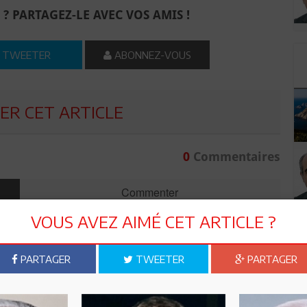
 ? PARTAGEZ-LE AVEC VOS AMIS !
TWEETER
ABONNEZ-VOUS
R CET ARTICLE
0
Commentaires
Commenter
VOUS AVEZ AIMÉ CET ARTICLE ?
PARTAGER
TWEETER
PARTAGER