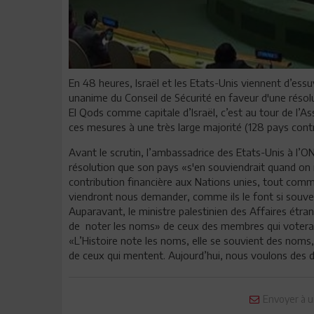
En 48 heures, Israël et les Etats-Unis viennent d’ess
unanime du Conseil de Sécurité en faveur d'une réso
El Qods comme capitale d’Israël, c’est au tour de l’
ces mesures à une très large majorité (128 pays contr
Avant le scrutin, l’ambassadrice des Etats-Unis à l’O
résolution que son pays «s'en souviendrait quand on
contribution financière aux Nations unies, tout co
viendront nous demander, comme ils le font si souve
Auparavant, le ministre palestinien des Affaires étr
de noter les noms» de ceux des membres qui voteraie
«L’Histoire note les noms, elle se souvient des noms
de ceux qui mentent. Aujourd’hui, nous voulons des droi
Envoyer à u