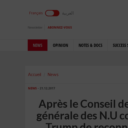
العربية
Français
Newsletter
ABONNEZ-VOUS
NEWS
OPINION
NOTES & DOCS
SUCCESS 
Accueil
News
NEWS
- 21.12.2017
Après le Conseil d
générale des N.U c
Trump de reconn