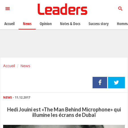
Accueil
News
Opinion
Notes & Docs
Success story
Homma
Accueil
News
NEWS
- 11.12.2017
Hedi Jouini est «The Man Behind Microphone» qui
illumine les écrans de Dubaï