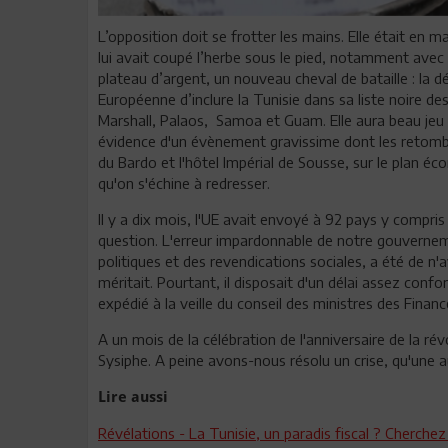
L’opposition doit se frotter les mains. Elle était e
lui avait coupé l’herbe sous le pied, notamment avec sa
plateau d’argent, un nouveau cheval de bataille : la dé
Européenne d’inclure la Tunisie dans sa liste noire d
Marshall, Palaos, Samoa et Guam. Elle aura beau jeu d
évidence d'un évènement gravissime dont les retombé
du Bardo et l'hôtel Impérial de Sousse, sur le plan 
qu'on s'échine à redresser.
Il y a dix mois, l'UE avait envoyé à 92 pays y compris
question. L'erreur impardonnable de notre gouvernemen
politiques et des revendications sociales, a été de n'
méritait. Pourtant, il disposait d'un délai assez confo
expédié à la veille du conseil des ministres des Finan
A un mois de la célébration de l'anniversaire de la ré
Sysiphe. A peine avons-nous résolu un crise, qu'une a
Lire aussi
Révélations - La Tunisie, un paradis fiscal ? Cherchez