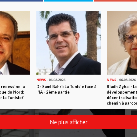
NEWS
- 06.08.2026
NEWS
- 06.08.2026
 redessine la
Dr Sami Bahri: La Tunisie face à
Riadh Zghal - L
ique du Nord:
l'IA - 2ème partie
développement:
 la Tunisie?
décentralisatio
chemin à parcou
Ne plus afficher