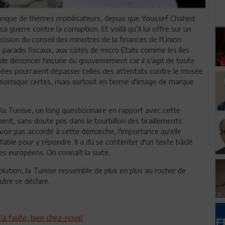
n manque de thèmes mobilisateurs, depuis que Youssef Chahed
 guerre contre la corruption. Et voilà qu’il lui offre sur un
cision du conseil des ministres de la finances de l'Union
es paradis fiscaux, aux côtés de micro Etats comme les Iles
e dénoncer l'incurie du gouvernement car il s'agit de toute
es pourraient dépasser celles des attentats contre le musée
économique certes, mais surtout en terme d'image de marque
 la Tunisie, un long questionnaire en rapport avec cette
t, sans doute pris dans le tourbillon des tiraillements
avoir pas accordé à cette démarche, l'importance qu'elle
rtable pour y répondre. Il a dû se contenter d'un texte bâclé
ces européens. On connaît la suite.
volution, la Tunisie ressemble de plus en plus au rocher de
utre se déclare.
 la faute, bien chez-nous!