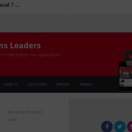
cal ? ...
ons Leaders
ez télécharger nos applications
LEADERS TV
SUCCESS STORY
OPINIONS
TENDANCE
Annuaire de personnalités
Contact