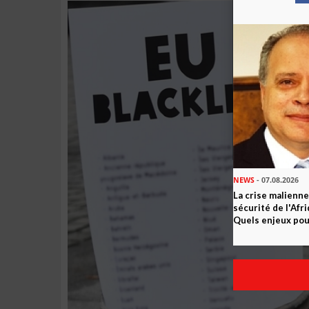
NEWS
- 07.08.2026
La crise malienne
sécurité de l'Afr
Quels enjeux pour