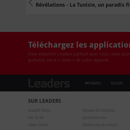
Révélations - La Tunisie, un paradis fis
Téléchargez les applicati
Pour emporter Leaders partout avec vous, vous pouv
gratuites sur le « store » de votre appareil.
PARTENAIRES
DOSSIERS
SUR LEADERS
Actualités Tunisie
Annuaire des entreprises
Plan du site
Qui sommes nous
Leaders Mobile
Abonnez-vous au mensuel