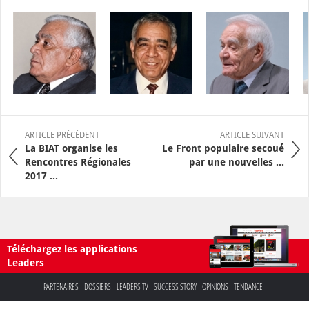
ARTICLE PRÉCÉDENT
ARTICLE SUIVANT
La BIAT organise les
Le Front populaire secoué
Rencontres Régionales
par une nouvelles ...
2017 ...
Téléchargez les applications
Leaders
PARTENAIRES
DOSSIERS
LEADERS TV
SUCCESS STORY
OPINIONS
TENDANCE