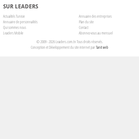
SUR LEADERS
Actualités Tunisie
Annuaire des entreprises
Annuaire de personnalités
Plan du site
Qui sommes nous
Contact
Leaders Mobile
Abonnez-vous au mensuel
© 2009 - 2026 Leaders.com.tn Tous droits réservés.
Conception et Développement du site internet par
Tanit web