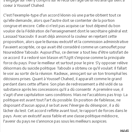
coeur à Youssef Chahed.
C'est l'exemple-type d'un accord léonin où une partie obtient tout ce
qu'elle demande, alors que l'autre doit se contenter de la portion
congrue et encore. Celle-ci n'est pas acquise car tout dépend du bon
vouloir de la Fédération de l'enseignement dont le secrétaire général est
Lassaad Yaacoubi. Il avait déjà annoncé la couleur en rejetant cette
proposition, alors que le Bureau exécutif et la commission administrative
l'avaient acceptée, ce qui avait été considéré comme un camouflet pour
Noureddine Taboubi. Aujourd'hui, ce dernier a tout lieu d'être satisfait de
ce accord. Il a redoré son blason et l'Ugtt s'impose comme la principale
force du pays. Pour le meilleur et surtout pour le pire. S'y opposer relève
désormais du suicide politique. Taboubi a obtenu ce qu'il voulait. Il fallait
le voir au sortir de la réunion. Radieux, annoçant sur un ton triomphal les
décisions prises. Quant à Youssef Chahed, il apparaît comme le grand
perdant dans cette affaire. Son plan de redressement a été vidé de sa
substance après les concessions qu'il a dû consentir. A première vue, il
s'agit d'une capitulation sans conditions. Mais ne l'accablons pas trop. La
politique est avant tout l'art du possible. En position de faiblesse, ne
disposant d'aucun appui,il se bat avec l'énergie du désespoir, il a dû
lâcher du lest. Cet accord reflète avant tout, le rapport de forces dans le
pays. Avec un exécutif aussi faible et une classe politique médiocre,
l'avenir du pays ne s'annonce pas sous les meilleurs auspices.
Hédi