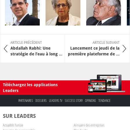
ARTICLE PRÉCÉDENT
ARTICLE SUIVANT
Abdallah Rabhi: Une
Lancement ce jeudi de la
stratégie de l’eau à long ...
première plateforme de ...
Téléchargez les applications
Leaders
PARTENAIRES
DOSSIERS
LEADERS TV
SUCCESS STORY
OPINIONS
TENDANCE
SUR LEADERS
Actualités Tunisie
Annuaire des entreprises