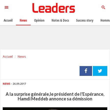
Accueil
News
Opinion
Notes & Docs
Success story
Homma
Accueil
News
NEWS
- 26.09.2017
A la surprise générale,le président de l'Espérance,
Hamdi Meddeb annonce sa démission