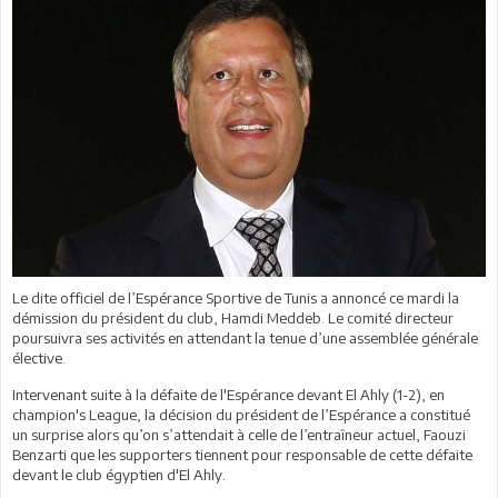
Le dite officiel de l’Espérance Sportive de Tunis a annoncé ce mardi la
démission du président du club, Hamdi Meddeb. Le comité directeur
poursuivra ses activités en attendant la tenue d’une assemblée générale
élective.
Intervenant suite à la défaite de l'Espérance devant El Ahly (1-2), en
champion's League, la décision du président de l’Espérance a constitué
un surprise alors qu’on s’attendait à celle de l’entraîneur actuel, Faouzi
Benzarti que les supporters tiennent pour responsable de cette défaite
devant le club égyptien d'El Ahly.