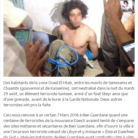
Des habitants de la zone Oued El Htab, entre les monts de Semmama et
Chaambi (gouvernorat de Kasserine), ont neutralisé dans la nuit du mardi
29 août, un élément terroriste tunisien, armé d’un fusil Steyr ainsi que
d'une grenade, avant de le livrer à la Garde Nationale. Deux autres
terroristes ont pris la fuite.
Ceci nous renvoie à un certain 7 Mars 2016 à Ben Guerdane quand une
centaine de terroristes de la mouvance Daech avaient tenté de s’emparer
des sites militaires et sécuritaires de Ben Guerdane, afin d’ouvrir la ville à
une l’incursion terroriste venant de Libye et y instaurer « Émirat Daechien
du Sud ». Mais les habitants de Ben Guerdane avait combattu côte à côte