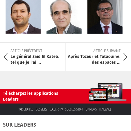
ARTICLE PRÉCÉDENT
ARTICLE SUIVANT
Le général Saïd El Kateb,
Après Tozeur et Tataouine,
tel que je l'ai ...
des espaces ...
Téléchargez les applications
Leaders
PARTENAIRES
DOSSIERS
LEADERS TV
SUCCESS STORY
OPINIONS
TENDANCE
SUR LEADERS