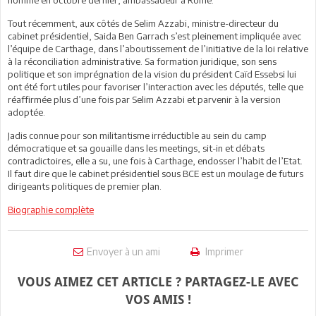
Tout récemment, aux côtés de Selim Azzabi, ministre-directeur du
cabinet présidentiel, Saida Ben Garrach s’est pleinement impliquée avec
l’équipe de Carthage, dans l’aboutissement de l’initiative de la loi relative
à la réconciliation administrative. Sa formation juridique, son sens
politique et son imprégnation de la vision du président Caïd Essebsi lui
ont été fort utiles pour favoriser l’interaction avec les députés, telle que
réaffirmée plus d’une fois par Selim Azzabi et parvenir à la version
adoptée.
Jadis connue pour son militantisme irréductible au sein du camp
démocratique et sa gouaille dans les meetings, sit-in et débats
contradictoires, elle a su, une fois à Carthage, endosser l’habit de l’Etat.
Il faut dire que le cabinet présidentiel sous BCE est un moulage de futurs
dirigeants politiques de premier plan.
Biographie complète
Envoyer à un ami
Imprimer
VOUS AIMEZ CET ARTICLE ? PARTAGEZ-LE AVEC
VOS AMIS !