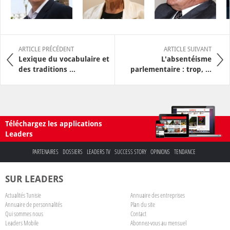
ARTICLE PRÉCÉDENT
ARTICLE SUIVANT
Lexique du vocabulaire et
L'absentéisme
des traditions ...
parlementaire : trop, ...
Téléchargez les applications
Leaders
PARTENAIRES
DOSSIERS
LEADERS TV
SUCCESS STORY
OPINIONS
TENDANCE
SUR LEADERS
Actualités Tunisie
Annuaire des entreprises
Annuaire de personnalités
Plan du site
Qui sommes nous
Contact
Leaders Mobile
Abonnez-vous au mensuel