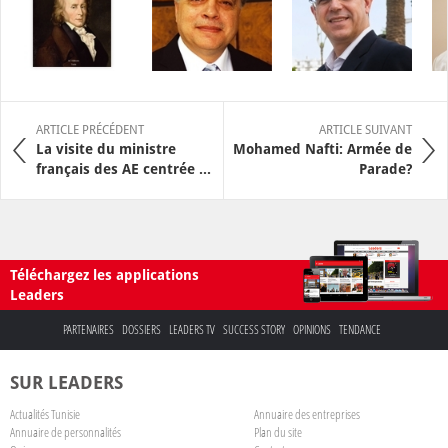
ARTICLE PRÉCÉDENT
ARTICLE SUIVANT
La visite du ministre
Mohamed Nafti: Armée de
français des AE centrée ...
Parade?
Téléchargez les applications
Leaders
PARTENAIRES
DOSSIERS
LEADERS TV
SUCCESS STORY
OPINIONS
TENDANCE
SUR LEADERS
Actualités Tunisie
Annuaire des entreprises
Annuaire de personnalités
Plan du site