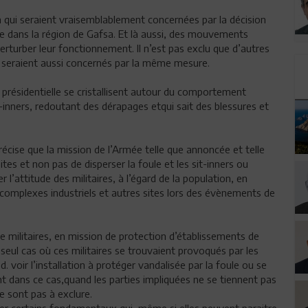
on qui seraient vraisemblablement concernées par la décision
te dans la région de Gafsa. Et là aussi, des mouvements
turber leur fonctionnement. Il n’est pas exclu que d’autres
s seraient aussi concernés par la même mesure.
n présidentielle se cristallisent autour du comportement
-inners, redoutant des dérapages etqui sait des blessures et
récise que la mission de l’Armée telle que annoncée et telle
tes et non pas de disperser la foule et les sit-inners ou
 l’attitude des militaires, à l’égard de la population, en
e complexes industriels et autres sites lors des évènements de
e militaires, en mission de protection d’établissements de
seul cas où ces militaires se trouvaient provoqués par les
 voir l’installation à protéger vandalisée par la foule ou se
t dans ce cas,quand les parties impliquées ne se tiennent pas
ne sont pas à exclure.
ppeler certains fondamentaux qui, même si elles peuvent paraitre