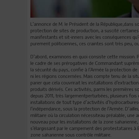
L’annonce de M. le Président de la République,dans so
protection de sites de production, a suscité certaine
manifestants et sit-inners avec les conséquences qu’
purement politiciennes, ces craintes sont très peu, o
D’abord, examinons en quoi consiste cette mission. Pa
le cadre de ses prérogatives de Commandant suprême
la sécurité du pays, confie à l’Armée la protection de s
ni les régions concernées. Mais compte tenu de la sit
parier que cela couvrirait les installations d’extract
produits dérivés. Ces activités, parmi les premières 
depuis 2011, très largementperturbées, plusieurs foi
installations de tout type d’activités d’hydrocarbure
l’indépendance, sous la protection de l’Armée. D’aill
militaire où la circulation nécessiteau préalable, une 
nouveau pour les installations de la zone saharienne
s’élargissant par le campement des protestataires à 
zone saharienne sous contrôle militaire.