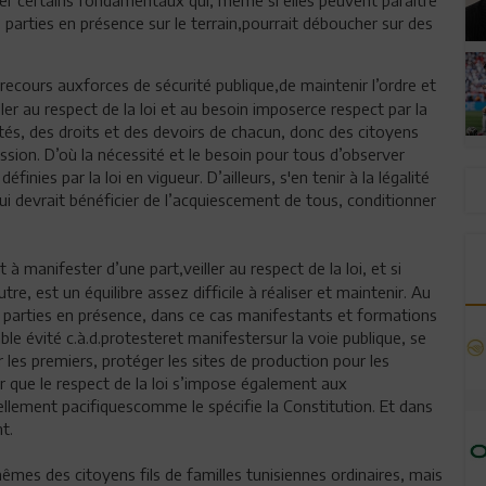
s parties en présence sur le terrain,pourrait déboucher sur des
e recours auxforces de sécurité publique,de maintenir l’ordre et
ler au respect de la loi et au besoin imposerce respect par la
bertés, des droits et des devoirs de chacun, donc des citoyens
sion. D’où la nécessité et le besoin pour tous d’observer
finies par la loi en vigueur. D’ailleurs, s'en tenir à la légalité
qui devrait bénéficier de l’acquiescement de tous, conditionner
à manifester d’une part,veiller au respect de la loi, et si
tre, est un équilibre assez difficile à réaliser et maintenir. Au
les parties en présence, dans ce cas manifestants et formations
able évité c.à.d.protesteret manifestersur la voie publique, se
les premiers, protéger les sites de production pour les
er que le respect de la loi s’impose également aux
lement pacifiquescomme le spécifie la Constitution. Et dans
t.
mêmes des citoyens fils de familles tunisiennes ordinaires, mais