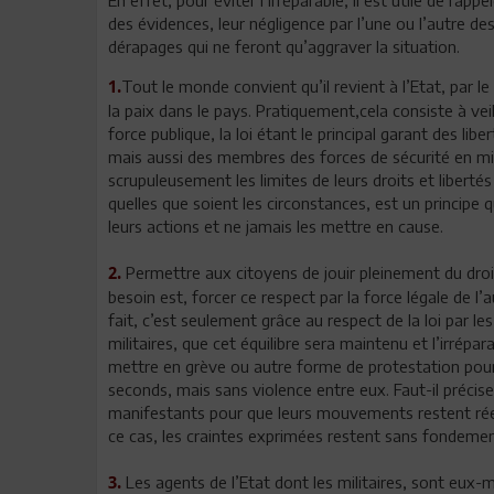
des évidences, leur négligence par l’une ou l’autre de
dérapages qui ne feront qu’aggraver la situation.
Tout le monde convient qu’il revient à l’Etat, par l
1.
la paix dans le pays. Pratiquement,cela consiste à veil
force publique, la loi étant le principal garant des li
mais aussi des membres des forces de sécurité en mis
scrupuleusement les limites de leurs droits et libertés dé
quelles que soient les circonstances, est un principe 
leurs actions et ne jamais les mettre en cause.
Permettre aux citoyens de jouir pleinement du droit 
2.
besoin est, forcer ce respect par la force légale de l’au
fait, c’est seulement grâce au respect de la loi par 
militaires, que cet équilibre sera maintenu et l’irrépar
mettre en grève ou autre forme de protestation pour 
seconds, mais sans violence entre eux. Faut-il précis
manifestants pour que leurs mouvements restent réel
ce cas, les craintes exprimées restent sans fondemen
Les agents de l’Etat dont les militaires, sont eux-
3.