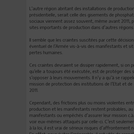
L’autre région abritant des installations de producti
présidentielle, serait celle des gisements de phospha
sociaux viennent assez souvent, même avant 2011, per
sites importants de production dans d’autres région
Il semble que les craintes suscitées par cette décisio
éventuel de l’Armée vis-à-vis des manifestants et sit
pertes humaines.
Ces craintes devraient se dissiper rapidement, si on p
qu’elle a toujours été exécutée, est de protéger des si
s’opposer à leurs mouvements. Il n’y a qu’à se rappeler
mission de protection des institutions de l’Etat et d
2011.
Cependant, des frictions plus ou moins violentes entr
production et les manifestants restent probables, au 
manifestants ou empêchés d’assurer leur mission c.à.d.
voir eux-mêmes attaqués par celle-ci. C’est seulemen
à la loi, il est vrai de sérieux risques d’affrontement 
En effet, pour éviter l’irréparable, il est utile de ra