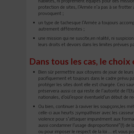
habilités, ni proprement équipés pour des mission
protection de sites, l’Armée n’a pas à se frotter
provoquent ;
un type de tachesque l’Armée a toujours accompli
autrement différentes ;
une mission qui ne suscite,en réalité, ni suspicio
leurs droits et devoirs dans les limites prévues par
Dans tous les cas, le choix e
Bien sûr permettre aux citoyens de jouir de leur
pacifiquement et toujours dans le cadre prévu p
protéger les sites dont elle est chargée. Ceci s
préservera aussi ce qui reste de l’autorité de l’
nationales, d’oùl’espoir éventueld’un début de 
Ou bien, continuer à raviver les soupçons,les mé
celle-ci aux heurts ;sympathiser avec les casseurs 
violence pour s’attaquer impunément aux formati
aussi condamner l’usage disproportionné”(!) de l
ou pour imposer le respect de la loi … et vous po