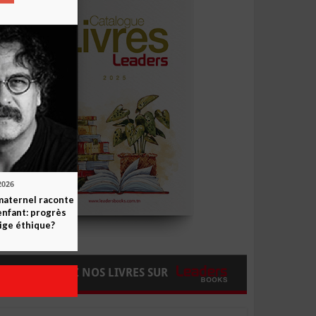
2026
maternel raconte
enfant: progrès
ige éthique?
COMMANDEZ NOS LIVRES SUR