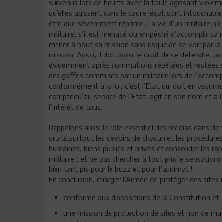
survenus lors de heurts avec la foule agissant violemm
qu’elles agissent dans le cadre légal, sont intouchab
être que sévèrement réprimé. La vie d’un militaire n’
militaire, s’il est menacé ou empêché d’accomplir sa 
mener à bout sa mission sans risque de se voir par l
mission. Aussi, il doit avoir le droit de se défendre, 
évidemment après sommations répétées et restées s
des gaffes commises par un militaire lors de l’accomp
conformément à la loi, c’est l’Etat qui doit en assume
comptequ’au service de l’Etat, agit en son nom et a l’
l’intérêt de tous.
Rappelons aussi le rôle essentiel des médias dans de 
droits,surtout les devoirs de chacun et les procédure
humaines, biens publics et privés et consolider les rap
militaire ; et ne pas chercher à tout prix le sensation
bien tant pis pour le buzz et pour l’audimat !
En conclusion, charger l’Armée de protéger des sites 
conforme aux dispositions de la Constitution et d
une mission de protection de sites et non de maint