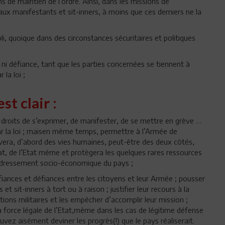
s de maintien de l’ordre. Ainsi, dans les missions de
 aux manifestants et sit-inners, à moins que ces derniers ne la
, quoique dans des circonstances sécuritaires et politiques
n ni défiance, tant que les parties concernées se tiennent à
 la loi ;
st clair :
s droits de s’exprimer, de manifester, de se mettre en grève …
ar la loi ; maisen même temps, permettre à l’Armée de
auvera, d’abord des vies humaines, peut-être des deux côtés,
Etat, de l’Etat même et protègera les quelques rares ressources
redressement socio-économique du pays ;
fiances et défiances entre les citoyens et leur Armée ; pousser
et sit-inners à tort ou à raison ; justifier leur recours à la
ons militaires et les empêcher d’accomplir leur mission ;
a force légale de l’Etat,même dans les cas de légitime défense
uvez aisément deviner les progrès(!) que le pays réaliserait.