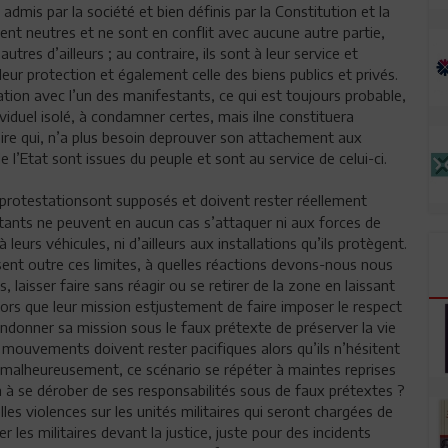
admis par la société et bien définis par la Constitution et la
ent neutres et ne sont en conflit avec aucune autre partie,
res d’ailleurs ; au contraire, ils sont à leur service et
leur protection et également celle des biens publics et privés.
lation avec l’un des manifestants, ce qui est toujours probable,
viduel isolé, à condamner certes, mais ilne constituera
taire qui, n’a plus besoin deprouver son attachement aux
e l’Etat sont issues du peuple et sont au service de celui-ci.
otestationsont supposés et doivent rester réellement
estants ne peuvent en aucun cas s’attaquer ni aux forces de
eurs véhicules, ni d’ailleurs aux installations qu’ils protègent.
ent outre ces limites, à quelles réactions devons-nous nous
, laisser faire sans réagir ou se retirer de la zone en laissant
alors que leur mission estjustement de faire imposer le respect
bandonner sa mission sous le faux prétexte de préserver la vie
 mouvements doivent rester pacifiques alors qu’ils n’hésitent
 malheureusement, ce scénario se répéter à maintes reprises
a à se dérober de ses responsabilités sous de faux prétextes ?
es violences sur les unités militaires qui seront chargées de
r les militaires devant la justice, juste pour des incidents