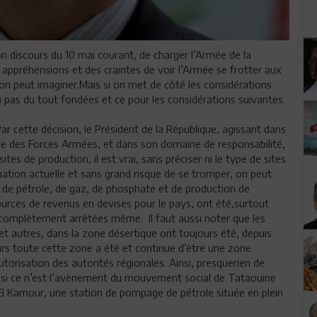
n discours du 10 mai courant, de charger l’Armée de la
s appréhensions et des craintes de voir l’Armée se frotter aux
on peut imaginer.Mais si on met de côté les considérations
u pas du tout fondées et ce pour les considérations suivantes.
r cette décision, le Président de la République, agissant dans
 des Forces Armées, et dans son domaine de responsabilité,
ites de production, il est vrai, sans préciser ni le type de sites
uation actuelle et sans grand risque de se tromper, on peut
ion de pétrole, de gaz, de phosphate et de production de
sources de revenus en devises pour le pays, ont été,surtout
s complètement arrêtées même. Il faut aussi noter que les
set autres, dans la zone désertique ont toujours été, depuis
eurs toute cette zone a été et continue d’être une zone
autorisation des autorités régionales. Ainsi, presquerien de
, si ce n’est l’avènement du mouvement social de Tataouine
El Kamour, une station de pompage de pétrole située en plein