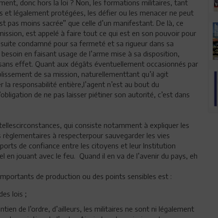
ent, donc hors la loi ? Non, les formations militaires, tant
les et légalement protégées, les défier ou les menacer ne peut
est pas moins sacrée” que celle d’un manifestant. De là, ce
mission, est appelé à faire tout ce qui est en son pouvoir pour
a suite condamné pour sa fermeté et sa rigueur dans sa
au besoin en faisant usage de l’arme mise à sa disposition,
ans effet. Quant aux dégâts éventuellement occasionnés par
lissement de sa mission, naturellementtant qu’il agit
r la responsabilité entière,l’agent n’est au bout du
obligation de ne pas laisser piétiner son autorité, c’est dans
tellescirconstances, qui consiste notamment à expliquer les
s règlementaires à respecterpour sauvegarder les vies
ports de confiance entre les citoyens et leur Institution
nel en jouant avec le feu. Quand il en va de l’avenir du pays, eh
importants de production ou des points sensibles est :
es lois ;
ien de l’ordre, d’ailleurs, les militaires ne sont ni légalement