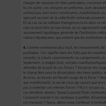
chargés de missions et rôles particuliers, convenus et 
loi. En outre, ces citoyens en uniforme, sont absolum
surtout pas avec leurs concitoyens, manifestants ou aut
agissant au nom de la collectivité nationale,assurent 
Et au cas où un militaire transgresse la loi dans sa re
cela ne peut être qu’une erreur ou un agissement indi
aucunement lapolitique générale de l’Institution mili
valeurs républicaines qui veulent que les institutions d
Comme mentionné plus haut, les mouvements de pr
4.
pacifiques. Ceci signifie dans les faits,que les manif
sécurité, ni à leurs casernements ou campements, ni à l
Seulement, si malgré tout, certains manifestantspass
attendre de la part de ces forces ? Encaisser les coups
le champ libre pour la dévastation des biens publics 
de la loi, au besoin en faisant usage de la force ? A
aux manifestants, la vie de ceux qui savent que leurs
pas à violenter ces mêmes forces ? N’a-t-on pas vu,
ces dernières années ?Jusqu’à quand l’Etat continuer
Comment oserait-t-on continuer à justifier d’éventuell
ces missions ? Aussi, allons-nous continuer à trimballe