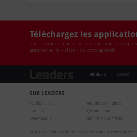
Téléchargez les applicati
Pour emporter Leaders partout avec vous, vous pouv
gratuites sur le « store » de votre appareil.
PARTENAIRES
DOSSIERS
SUR LEADERS
Actualités Tunisie
Annuaire des entreprises
Plan du site
Qui sommes nous
Leaders Mobile
Abonnez-vous au mensuel
© 2009 - 2026 Leaders.com.tn Tous droits réservés.
Conception et Développement du