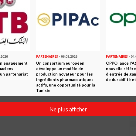
Envoyer
.2026
PARTENAIRES
- 06.08.2026
PARTENAIRES
- 04.
son engagement
Un consortium européen
OPPO lance l'A6
maciens
développe un modèle de
nouvelle référ
à un partenariat
production novateur pour les
d'entrée de ga
ingrédients pharmaceutiques
de durabilité et
actifs, une opportunité pour la
Tunisie
Ne plus afficher