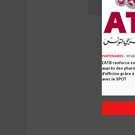
PARTENAIRES
- 07.08
L’ATB renforce 
auprès des phar
d’officine grâce 
avec le SPOT