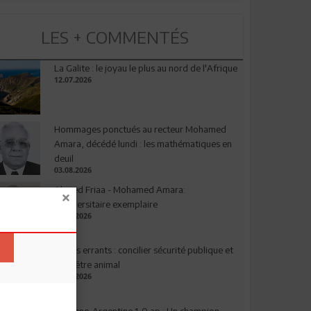
LES + COMMENTÉS
La Galite : le joyau le plus au nord de l'Afrique
12.07.2026
Hommages ponctués au recteur Mohamed
Amara, décédé lundi : les mathématiques en
deuil
03.08.2026
Ahmed Friaa - Mohamed Amara:
l’Universitaire exemplaire
04.08.2026
Chiens errants : concilier sécurité publique et
bien-être animal
17.07.2026
Espagne-Argentine 1-0 ap : Un champion