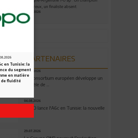
valeureux, un finaliste absent
19.07.2026
PARTENAIRES
08.2026
c en Tunisie: la
ence du segment
06.08.2026
mme en matière
Un consortium européen développe un
 de fluidité
modèle de ...
04.08.2026
OPPO lance l'A6c en Tunisie: la nouvelle
...
29.07.2026
Le Groupe QNB poursuit l’exécution