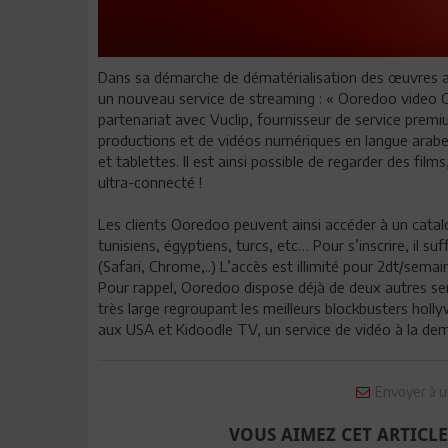
Dans sa démarche de dématérialisation des œuvres art
un nouveau service de streaming : « Ooredoo video Cl
partenariat avec Vuclip, fournisseur de service prem
productions et de vidéos numériques en langue arabe
et tablettes. Il est ainsi possible de regarder des fil
ultra-connecté !
Les clients Ooredoo peuvent ainsi accéder à un catalo
tunisiens, égyptiens, turcs, etc… Pour s’inscrire, il s
(Safari, Chrome,..) L’accès est illimité pour 2dt/semai
Pour rappel, Ooredoo dispose déjà de deux autres ser
très large regroupant les meilleurs blockbusters holly
aux USA et Kidoodle TV, un service de vidéo à la d
Envoyer à u
VOUS AIMEZ CET ARTICLE