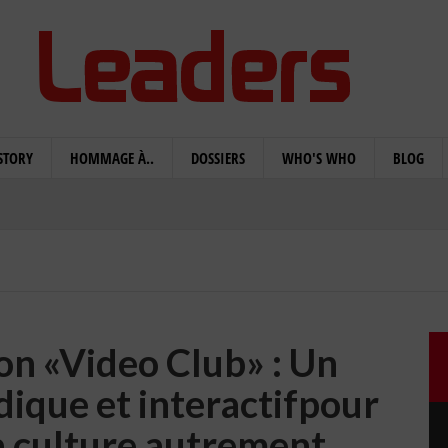
STORY
HOMMAGE À..
DOSSIERS
WHO'S WHO
BLOG
on «Video Club» : Un
dique et interactifpour
 culture autrement