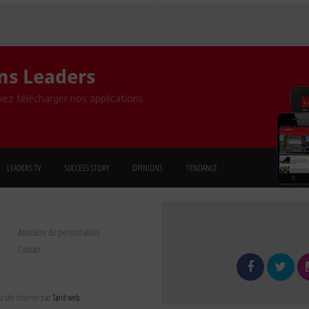
ons Leaders
ez télécharger nos applications
LEADERS TV
SUCCESS STORY
OPINIONS
TENDANCE
Annuaire de personnalités
Contact
 site internet par
Tanit web