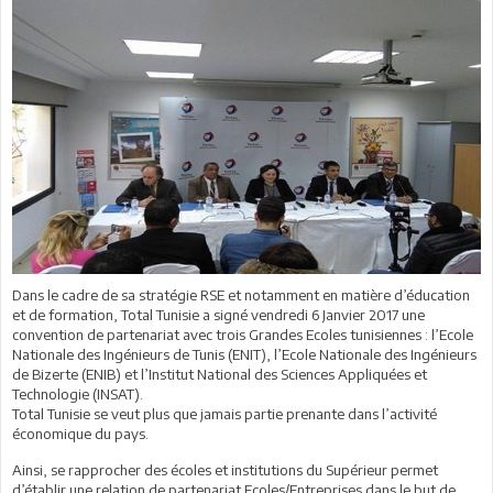
Dans le cadre de sa stratégie RSE et notamment en matière d’éducation
et de formation, Total Tunisie a signé vendredi 6 Janvier 2017 une
convention de partenariat avec trois Grandes Ecoles tunisiennes : l’Ecole
Nationale des Ingénieurs de Tunis (ENIT), l’Ecole Nationale des Ingénieurs
de Bizerte (ENIB) et l’Institut National des Sciences Appliquées et
Technologie (INSAT).
Total Tunisie se veut plus que jamais partie prenante dans l’activité
économique du pays.
Ainsi, se rapprocher des écoles et institutions du Supérieur permet
d’établir une relation de partenariat Ecoles/Entreprises dans le but de