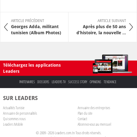
ARTICLE PRÉCÉDENT
ARTICLE SUIVANT
Georges Adda, militant
Après plus de 50 ans
tunisien (Album Photos)
d’histoire, la nouvelle ...
Téléchargez les applications
Leaders
PARTENAIRES
DOSSIERS
LEADERS TV
SUCCESS STORY
OPINIONS
TENDANCE
SUR LEADERS
Actualités Tunisie
Annuaire des entreprises
Annuaire de personnalités
Plan du site
Qui sommes nous
Contact
Leaders Mobile
Abonnez-vous au mensuel
© 2009 - 2026 Leaders.com.tn Tous droits réservés.