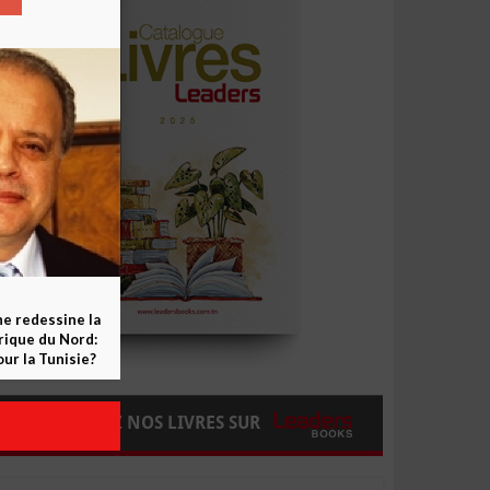
ne redessine la
frique du Nord:
ur la Tunisie?
COMMANDEZ NOS LIVRES SUR