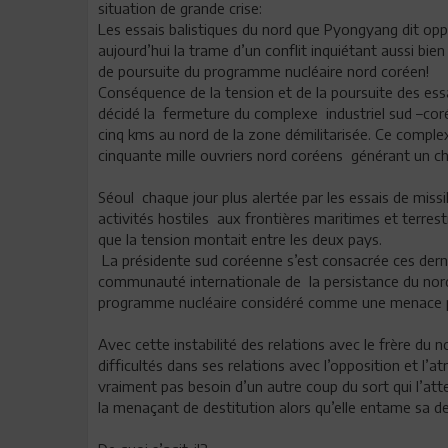
situation de grande crise:
Les essais balistiques du nord que Pyongyang dit opp
aujourd’hui la trame d’un conflit inquiétant aussi bi
de poursuite du programme nucléaire nord coréen!
Conséquence de la tension et de la poursuite des es
décidé la fermeture du complexe industriel sud –corée
cinq kms au nord de la zone démilitarisée. Ce comple
cinquante mille ouvriers nord coréens générant un chif
Séoul chaque jour plus alertée par les essais de miss
activités hostiles aux frontières maritimes et terres
que la tension montait entre les deux pays.
La présidente sud coréenne s’est consacrée ces dern
communauté internationale de la persistance du nord 
programme nucléaire considéré comme une menace pe
Avec cette instabilité des relations avec le frère du
difficultés dans ses relations avec l’opposition et l’a
vraiment pas besoin d’un autre coup du sort qui l’atte
la menaçant de destitution alors qu’elle entame sa d