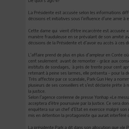
De quoi s’agit-il?
La Présidente est accusée selon les informations diff
décisions et initiatives sous l’influence d’une amie à
Cette dame qui vient d’être incarcérée est accusée 
manière frauduleuse en se prévalant de son amitié ave
décisions de la Présidente et d’avoir eu accès à ces d
L’affaire prend de plus en plus d’ampleur en Corée où
cent seulement avant de remonter - grâce aux conserv
instituts de sondages, à près de trente pour cent ap
retenant à peine ses larmes, elle présenta – pour la
Très affectée par ce scandale, Park Gun Hey a nomm
plusieurs de ses conseillers et s’est déclarée prête 
la justice.
Selon l’agence coréenne de presse Yonhap «Le messag
acceptera d’être poursuivie par la Justice. Ce sera don
enquêtera sur un chef d’Etat en exercice malgré son 
mis en détention la protagoniste qui aurait interféré d
La présidente Park a dit dans son allocution que «le P