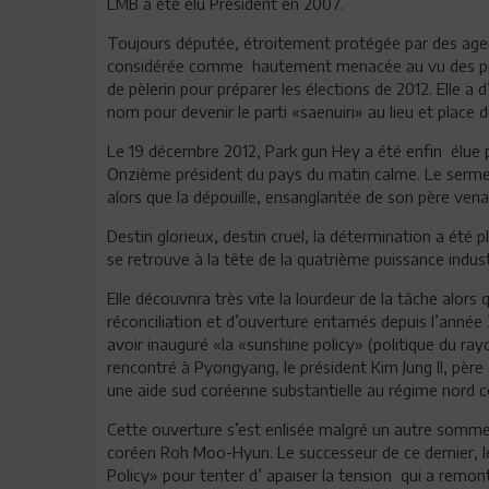
LMB a été élu Président en 2007.
Toujours députée, étroitement protégée par des agent
considérée comme hautement menacée au vu des préc
de pèlerin pour préparer les élections de 2012. Elle a 
nom pour devenir le parti «saenuiri» au lieu et place d
Le 19 décembre 2012, Park gun Hey a été enfin élue
Onzième président du pays du matin calme. Le sermen
alors que la dépouille, ensanglantée de son père venai
Destin glorieux, destin cruel, la détermination a été
se retrouve à la tête de la quatrième puissance industr
Elle découvrira très vite la lourdeur de la tâche alor
réconciliation et d’ouverture entamés depuis l’année 
avoir inauguré «la «sunshine policy» (politique du rayon
rencontré à Pyongyang, le président Kim Jung Il, père
une aide sud coréenne substantielle au régime nord c
Cette ouverture s’est enlisée malgré un autre somme
coréen Roh Moo-Hyun. Le successeur de ce dernier, l
Policy» pour tenter d’ apaiser la tension qui a remon