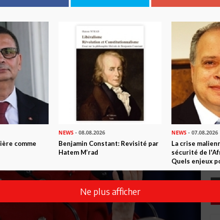
NEWS
- 08.08.2026
NEWS
- 07.08.2026
ntière comme
Benjamin Constant: Revisité par
La crise malien
Hatem M’rad
sécurité de l'A
Quels enjeux po
Ne plus afficher