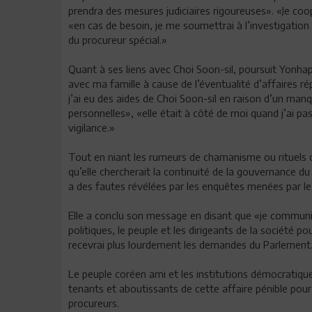
prendra des mesures judiciaires rigoureuses». «Je coopé
«en cas de besoin, je me soumettrai à l’investigatio
du procureur spécial.»
Quant à ses liens avec Choi Soon-sil, poursuit Yonhap
avec ma famille à cause de l’éventualité d’affaires r
j’ai eu des aides de Choi Soon-sil en raison d’un ma
personnelles», «elle était à côté de moi quand j’ai p
vigilance.»
Tout en niant les rumeurs de chamanisme ou rituels 
qu’elle chercherait la continuité de la gouvernance du
a des fautes révélées par les enquêtes menées par le
Elle a conclu son message en disant que «je communi
politiques, le peuple et les dirigeants de la société po
recevrai plus lourdement les demandes du Parlement
Le peuple coréen ami et les institutions démocratique
tenants et aboutissants de cette affaire pénible pour
procureurs.