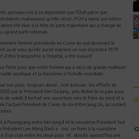
s spéciaux mis à sa disposition par l’Etat parce que
édents malheureux qu’elle vécut, PGH a repris son bâton
d’abord été élue à la tête du parti majoritaire qui a changé de
u «grand parti national».
 première femme présidente en Corée du sud devenant le
t ou le vœu qu’elle aurait exprimé un soir d’octobre 1979
t d’être transportée à l’hôpital, a été exaucé!
 plus forte pour que cette femme qui a vécu de grands malheurs
uelle asiatique et la treizième à l’échelle mondiale.
s que son pays toujours divisé , voit échouer les efforts de
2000 par le Président Kim Da Jung , prix Nobel de la paix pour
 de soleil). Il tentait une ouverture vers le frère du nord et a
 de l’actuel Président de Corée du nord Kim Jung Un, accordant
oréen.
t à Pyongyang entre Kim Jung Il et le neuvième Président Sud
e Président Lee Mung Back a mis un frein à la «sunshine
té d’un cran entre les deux pays et aboutir aujourd’hui une