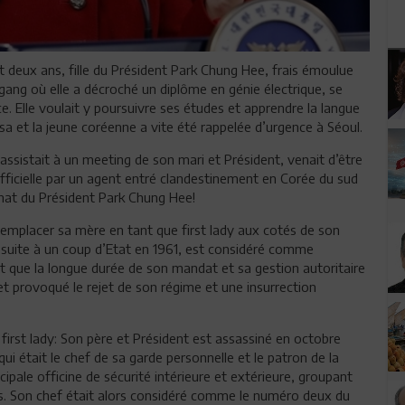
t deux ans, fille du Président Park Chung Hee, frais émoulue
ogang où elle a décroché un diplôme en génie électrique, se
e. Elle voulait y poursuivre ses études et apprendre la langue
osa et la jeune coréenne a vite été rappelée d’urgence à Séoul.
ssistait à un meeting de son mari et Président, venait d’être
officielle par un agent entré clandestinement en Corée du sud
sinat du Président Park Chung Hee!
remplacer sa mère en tant que first lady aux cotés de son
r suite à un coup d’Etat en 1961, est considéré comme
ent que la longue durée de son mandat et sa gestion autoritaire
 et provoqué le rejet de son régime et une insurrection
e first lady: Son père et Président est assassiné en octobre
 était le chef de sa garde personnelle et le patron de la
ncipale officine de sécurité intérieure et extérieure, groupant
nts. Son chef était alors considéré comme le numéro deux du