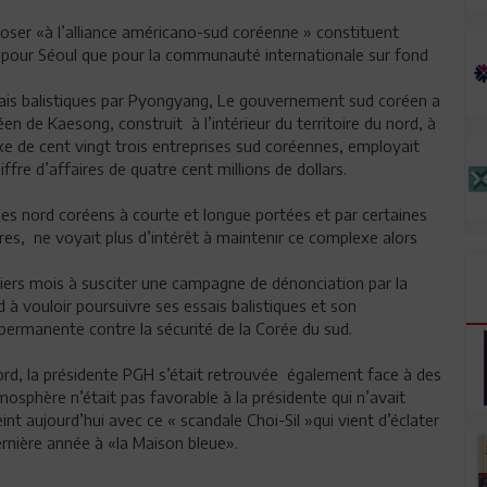
oser «à l’alliance américano-sud coréenne » constituent
en pour Séoul que pour la communauté internationale sur fond
sais balistiques par Pyongyang, Le gouvernement sud coréen a
n de Kaesong, construit à l’intérieur du territoire du nord, à
xe de cent vingt trois entreprises sud coréennes, employait
fre d’affaires de quatre cent millions de dollars.
iles nord coréens à courte et longue portées et par certaines
tres, ne voyait plus d’intérêt à maintenir ce complexe alors
iers mois à susciter une campagne de dénonciation par la
à vouloir poursuivre ses essais balistiques et son
rmanente contre la sécurité de la Corée du sud.
 nord, la présidente PGH s’était retrouvée également face à des
tmosphère n’était pas favorable à la présidente qui n’avait
int aujourd’hui avec ce « scandale Choi-Sil »qui vient d’éclater
ernière année à «la Maison bleue».