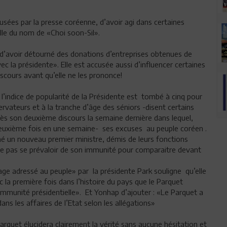
usées par la presse coréenne, d’avoir agi dans certaines
 elle du nom de «Choi soon-Sil».
«d’avoir détourné des donations d’entreprises obtenues de
c la présidente». Elle est accusée aussi d’influencer certaines
iscours avant qu’elle ne les prononce!
 l’indice de popularité de la Présidente est tombé à cinq pour
ateurs et à la tranche d’âge des séniors -disent certains
rès son deuxième discours la semaine dernière dans lequel,
 deuxième fois en une semaine- ses excuses au peuple coréen .
é un nouveau premier ministre, démis de leurs fonctions
à ne pas se prévaloir de son immunité pour comparaitre devant
e adressé au peuple» par la présidente Park souligne qu’elle
c la première fois dans l’histoire du pays que le Parquet
immunité présidentielle». Et Yonhap d’ajouter : «Le Parquet a
ans les affaires de l’Etat selon les allégations»
arquet élucidera clairement la vérité sans aucune hésitation et