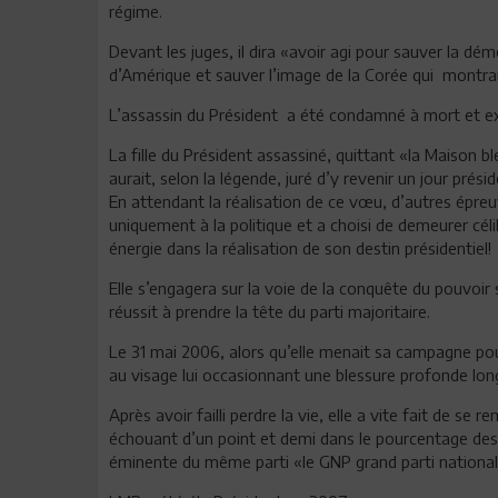
régime.
Devant les juges, il dira «avoir agi pour sauver la dé
d’Amérique et sauver l’image de la Corée qui montrai
L’assassin du Président a été condamné à mort et ex
La fille du Président assassiné, quittant «la Maison bl
aurait, selon la légende, juré d’y revenir un jour prési
En attendant la réalisation de ce vœu, d’autres épre
uniquement à la politique et a choisi de demeurer cél
énergie dans la réalisation de son destin présidentiel!
Elle s’engagera sur la voie de la conquête du pouvoir
réussit à prendre la tête du parti majoritaire.
Le 31 mai 2006, alors qu’elle menait sa campagne pou
au visage lui occasionnant une blessure profonde lon
Après avoir failli perdre la vie, elle a vite fait de s
échouant d’un point et demi dans le pourcentage des
éminente du même parti «le GNP grand parti national