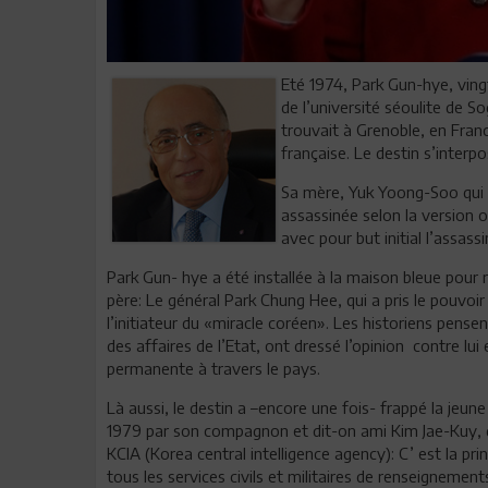
Eté 1974, Park Gun-hye, ving
de l’université séoulite de S
trouvait à Grenoble, en Franc
française. Le destin s’interp
Sa mère, Yuk Yoong-Soo qui a
assassinée selon la version 
avec pour but initial l’assas
Park Gun- hye a été installée à la maison bleue pour 
père: Le général Park Chung Hee, qui a pris le pouvoi
l’initiateur du «miracle coréen». Les historiens pens
des affaires de l’Etat, ont dressé l’opinion contre lui
permanente à travers le pays.
Là aussi, le destin a –encore une fois- frappé la jeun
1979 par son compagnon et dit-on ami Kim Jae-Kuy, qui
KCIA (Korea central intelligence agency): C’ est la pri
tous les services civils et militaires de renseigneme