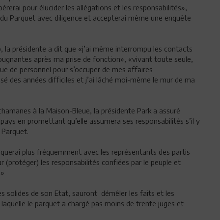
rerai pour élucider les allégations et les responsabilités»,
n du Parquet avec diligence et accepterai même une enquête
, la présidente a dit que «j’ai même interrompu les contacts
épugnantes après ma prise de fonction», «vivant toute seule,
nque de personnel pour s’occuper de mes affaires
assé des années difficiles et j’ai lâché moi-même le mur de ma
chamanes à la Maison-Bleue, la présidente Park a assuré
 pays en promettant qu’elle assumera ses responsabilités s’il y
 Parquet.
querai plus fréquemment avec les représentants des partis
ur (protéger) les responsabilités confiées par le peuple et
.»
s solides de son Etat, sauront démêler les faits et les
 laquelle le parquet a chargé pas moins de trente juges et