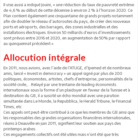
Il vise aussi a indiqué Jouini, « une réduction du taux de pauvreté extrême
de 4,6 % au début de cette décennie à environ 2 % à l’horizon 2020. Ce
Plan contient également une cinquantaine de grands projets notamment
afin de doubler le réseau d’autoroutes du pays, de créer des nouveaux
ports et aéroports, des barrages, des zones industrielles et des
installations électriques. Environ 50 milliards d’euros d’investissements
sont prévus entre 2016 et 2020, en augmentation de 50% par rapport
au quinquennat précédent ».
Allocution intégrale
En 2011, nous avions, avec l’aide de l’ATUGE, d’Ipemed et de nombreux
amis, lancé « Invest in democracy » un appel signé par plus de 200
politiques, économistes, artistes, chefs d’entreprise, personnalités de la
société civile,… Relayé par une trentaine de leading économists
internationaux sous la forme d’un plaidoyer en faveur de la Tunisie et à
destination du G8, il a suscité un écho mondial avec une parution
simultanée dans Le Monde, la Repubblica, le Herald Tribune, le Financial
Times, etc.
Ces appels ont peut-être contribué à ce que les membres du G8 ainsi que
les responsables des grandes organisations financières internationales,
réunis à Deauville en juin 2011, signifient leur soutien aux pays des
printemps arabes.
Ces engagements collectifs ont été utiles mais n’ont été que très