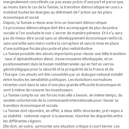
marginalement concrétisés car pas assez précis d’une part et parce que,
au moins dans le cas de la Tunisie, la transition démocratique en cours a
mobilisé toutes les énergies au détriment de l’action sur les plans
économique et social.
Depuis, la Tunisie a réussi avec brio un tournant démocratique.
Ce processus démocratique doit être accompagné de plus de justice
sociale si l’on souhaite le voir s’ancrer de manière pérenne. Et il n’y aura
pas de mieux-être social sans un développement économique renforcé,
sans une lutte sans merci contre la corruption et sans la mise en place
d’une politique fiscale plus juste et plus redistributive.
La Tunisie possède des atouts importants pour réussir une telle transition
: taux d’alphabétisation élevé, classe moyenne développée, et un
positionnement dans le bassin méditerranéen qui en fait un verrou
géostratégique pour la sécurité et la prospérité de la France et de
l’Europe. Ces atouts ont été consolidés par un dialogue national installé
entre toutes les sensibilités politiques. Les évolutions normatives
récentes vont dans le sens d’une plus grande efficacité économique et
sont à même de rassurer les investisseurs.
La Tunisie compte sur ses forces mais elle a besoin, en même temps, du
soutien volontariste de la communauté internationale pour réussir sa
transition économique et sociale.
La Tunisie doit répondre, en effet, à deux défis structurels, pré-requis à
sa stabilité : redonner espoir à la jeunesse; résorber les disparités entre
les différentes régions.
Elle doit, en outre, surmonter une situation critique à court terme. Les