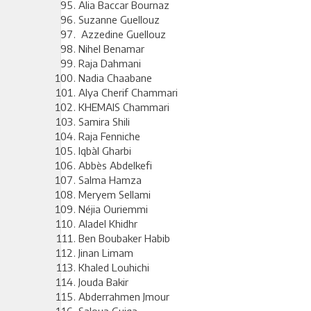
Alia Baccar Bournaz
Suzanne Guellouz
Azzedine Guellouz
Nihel Benamar
Raja Dahmani
Nadia Chaabane
Alya Cherif Chammari
KHEMAIS Chammari
Samira Shili
Raja Fenniche
Iqbàl Gharbi
Abbès Abdelkefi
Salma Hamza
Meryem Sellami
Néjia Ouriemmi
Aladel Khidhr
Ben Boubaker Habib
Jinan Limam
Khaled Louhichi
Jouda Bakir
Abderrahmen Jmour
Saloua Guiga