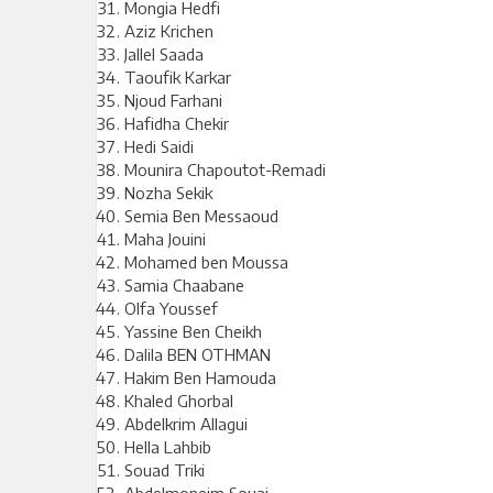
Mongia Hedfi
Aziz Krichen
Jallel Saada
Taoufik Karkar
Njoud Farhani
Hafidha Chekir
Hedi Saidi
Mounira Chapoutot-Remadi
Nozha Sekik
Semia Ben Messaoud
Maha Jouini
Mohamed ben Moussa
Samia Chaabane
Olfa Youssef
Yassine Ben Cheikh
Dalila BEN OTHMAN
Hakim Ben Hamouda
Khaled Ghorbal
Abdelkrim Allagui
Hella Lahbib
Souad Triki
Abdelmoneim Souai