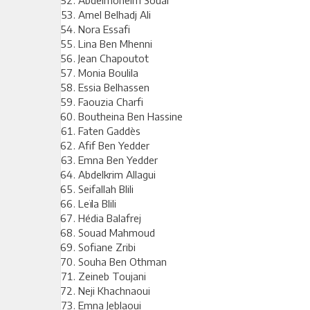
Amel Belhadj Ali
Nora Essafi
Lina Ben Mhenni
Jean Chapoutot
Monia Boulila
Essia Belhassen
Faouzia Charfi
Boutheina Ben Hassine
Faten Gaddès
Afif Ben Yedder
Emna Ben Yedder
Abdelkrim Allagui
Seifallah Blili
Leïla Blili
Hédia Balafrej
Souad Mahmoud
Sofiane Zribi
Souha Ben Othman
Zeineb Toujani
Neji Khachnaoui
Emna Jeblaoui