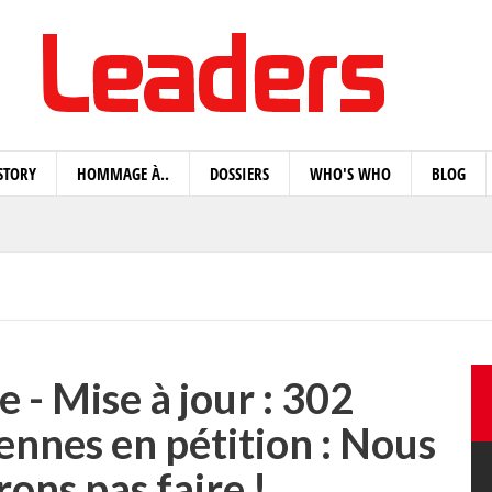
STORY
HOMMAGE À..
DOSSIERS
WHO'S WHO
BLOG
 - Mise à jour : 302
ennes en pétition : Nous
rons pas faire !