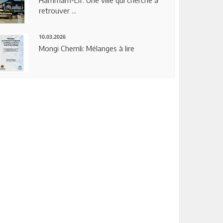
Hammam-Lif: Une ville qui cherche à
retrouver ...
10.03.2026
Mongi Chemli: Mélanges à lire