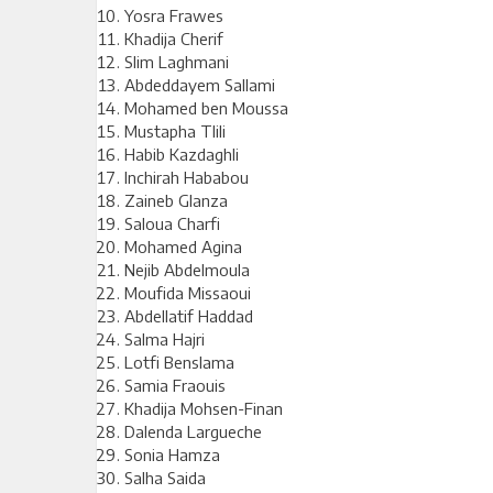
Yosra Frawes
Khadija Cherif
Slim Laghmani
Abdeddayem Sallami
Mohamed ben Moussa
Mustapha Tlili
Habib Kazdaghli
Inchirah Hababou
Zaineb Glanza
Saloua Charfi
Mohamed Agina
Nejib Abdelmoula
Moufida Missaoui
Abdellatif Haddad
Salma Hajri
Lotfi Benslama
Samia Fraouis
Khadija Mohsen-Finan
Dalenda Largueche
Sonia Hamza
Salha Saida