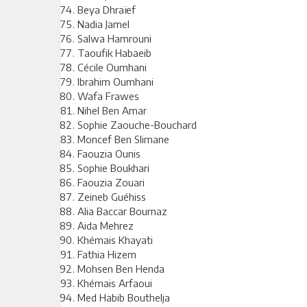
Beya Dhraïef
Nadia Jamel
Salwa Hamrouni
Taoufik Habaeib
Cécile Oumhani
Ibrahim Oumhani
Wafa Frawes
Nihel Ben Amar
Sophie Zaouche-Bouchard
Moncef Ben Slimane
Faouzia Ounis
Sophie Boukhari
Faouzia Zouari
Zeineb Guéhiss
Alia Baccar Bournaz
Aida Mehrez
Khémais Khayati
Fathia Hizem
Mohsen Ben Henda
Khémais Arfaoui
Med Habib Bouthelja