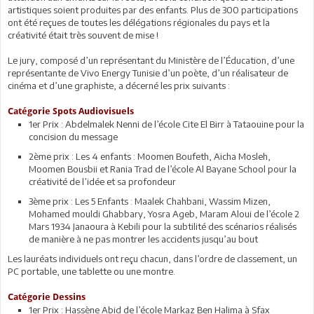
artistiques soient produites par des enfants. Plus de 300 participations
ont été reçues de toutes les délégations régionales du pays et la
créativité était très souvent de mise !
Le jury, composé d’un représentant du Ministère de l’Éducation, d’une
représentante de Vivo Energy Tunisie d’un poète, d’un réalisateur de
cinéma et d’une graphiste, a décerné les prix suivants :
Catégorie Spots Audiovisuels
1er Prix : Abdelmalek Nenni de l’école Cite El Birr à Tataouine pour la
concision du message
2ème prix : Les 4 enfants : Moomen Boufeth, Aicha Mosleh,
Moomen Bousbii et Rania Trad de l’école Al Bayane School pour la
créativité de l’idée et sa profondeur
3ème prix : Les 5 Enfants : Maalek Chahbani, Wassim Mizen,
Mohamed mouldi Ghabbary, Yosra Ageb, Maram Aloui de l’école 2
Mars 1934 Janaoura à Kebili pour la subtilité des scénarios réalisés
de manière à ne pas montrer les accidents jusqu’au bout
Les lauréats individuels ont reçu chacun, dans l’ordre de classement, un
PC portable, une tablette ou une montre.
Catégorie Dessins
1er Prix : Hassène Abid de l’école Markaz Ben Halima à Sfax