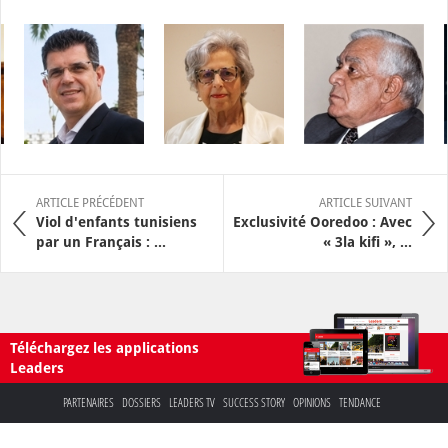
ARTICLE PRÉCÉDENT
ARTICLE SUIVANT
Viol d'enfants tunisiens
Exclusivité Ooredoo : Avec
par un Français : ...
« 3la kifi », ...
Téléchargez les applications
Leaders
PARTENAIRES
DOSSIERS
LEADERS TV
SUCCESS STORY
OPINIONS
TENDANCE