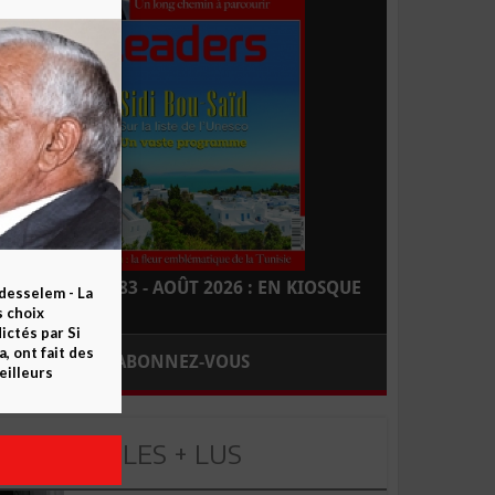
LEADERS N° 183 - AOÛT 2026 : EN KIOSQUE
esselem - La
s choix
ctés par Si
 ont fait des
ABONNEZ-VOUS
eilleurs
LES + LUS