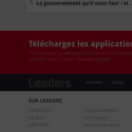
Le gouvernement qu’il nous faut : ni ..
Téléchargez les applicati
Pour emporter Leaders partout avec vous, vous pouv
gratuites sur le « store » de votre appareil.
PARTENAIRES
DOSSIERS
SUR LEADERS
Actualités Tunisie
Annuaire des entreprises
Plan du site
Qui sommes nous
Leaders Mobile
Abonnez-vous au mensuel