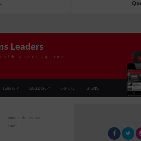
.
Que
ons Leaders
ez télécharger nos applications
LEADERS TV
SUCCESS STORY
OPINIONS
TENDANCE
Annuaire de personnalités
Contact