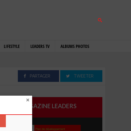
LIFESTYLE
LEADERS TV
ALBUMS PHOTOS
PARTAGER
TWEETER
MAGAZINE LEADERS