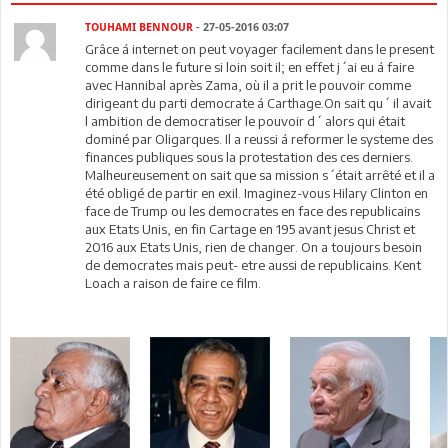
TOUHAMI BENNOUR
- 27-05-2016 03:07
Grâce á internet on peut voyager facilement dans le present
comme dans le future si loin soit il; en effet j´ai eu á faire
avec Hannibal après Zama, où il a prit le pouvoir comme
dirigeant du parti democrate á Carthage.On sait qu´ il avait
l ambition de democratiser le pouvoir d´ alors qui était
dominé par Oligarques. Il a reussi á reformer le systeme des
finances publiques sous la protestation des ces derniers.
Malheureusement on sait que sa mission s´était arrêté et il a
été obligé de partir en exil. Imaginez-vous Hilary Clinton en
face de Trump ou les democrates en face des republicains
aux Etats Unis, en fin Cartage en 195 avant jesus Christ et
2016 aux Etats Unis, rien de changer. On a toujours besoin
de democrates mais peut- etre aussi de republicains. Kent
Loach a raison de faire ce film.