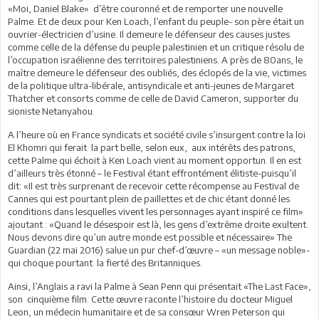
«Moi, Daniel Blake» d’être couronné et de remporter une nouvelle
Palme. Et de deux pour Ken Loach, l’enfant du peuple- son père était un
ouvrier-électricien d’usine. Il demeure le défenseur des causes justes
comme celle de la défense du peuple palestinien et un critique résolu de
l’occupation israélienne des territoires palestiniens. A près de 80ans, le
maître demeure le défenseur des oubliés, des éclopés de la vie, victimes
de la politique ultra-libérale, antisyndicale et anti-jeunes de Margaret
Thatcher et consorts comme de celle de David Cameron, supporter du
sioniste Netanyahou.
A l’heure où en France syndicats et société civile s’insurgent contre la loi
El Khomri qui ferait la part belle, selon eux, aux intérêts des patrons,
cette Palme qui échoit à Ken Loach vient au moment opportun. Il en est
d’ailleurs très étonné – le Festival étant effrontément élitiste-puisqu’il
dit: «Il est très surprenant de recevoir cette récompense au Festival de
Cannes qui est pourtant plein de paillettes et de chic étant donné les
conditions dans lesquelles vivent les personnages ayant inspiré ce film»
ajoutant : «Quand le désespoir est là, les gens d’extrême droite exultent.
Nous devons dire qu’un autre monde est possible et nécessaire» The
Guardian (22 mai 2016) salue un pur chef-d’œuvre – «un message noble»-
qui choque pourtant la fierté des Britanniques.
Ainsi, l’Anglais a ravi la Palme à Sean Penn qui présentait «The Last Face»,
son cinquième film. Cette œuvre raconte l’histoire du docteur Miguel
Leon, un médecin humanitaire et de sa consœur Wren Peterson qui