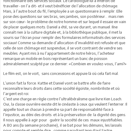
fonctionnaire des services sociaux. Le cardiologue lui a interdit de
travailler- on l’a dit- et il veut bénéficier de l’allocation de chômage.
Mais, à l’autre bout du fil, l’employée a un questionnaire à remplir. Elle
pose des questions sur ses bras, ses jambes, son postérieur… mais rien
sur son cœur- le problème de notre homme-et sur lequel il essaie en vain
de placer quelques mots. Daniel a été, sa vie durant, un manuel. Ilne
connaît rien à la culture digitale et, à la bibliothèque publique, il met la
souris sur l’écran pour remplir des formulaires informatisés des services
sociaux! Comme sa demande d’allocation d’invalidité est refusée et que
celle de son chômage est suspendue, il se voit contraint de vendre ses
meubles. Ayant mis à nu l’appartement de notre héros, l’acheteur
remarque un mobile en bois représentant un banc de poisson
admirablement sculpté par ce dernier: «Combien en voulez-vous, l’ami?»
Le film est, on le voit, sans concessions et appuie là où cela fait mal.
L’union fait la force. Kattie et Daniel vont se battre afin de faire
reconnaître leurs droits dans cette société égoïste, nombriliste et où
l’argent est roi.
C’est une charge en règle contre l’ultralibéralisme que livre Ken Loach.
Oui, la classe ouvrière existe dit le cinéaste à ceux qui veulent l’enterrer. Il
appelle tout un chacun à prendre sa part de responsabilité face à
l’injustice, au déni des droits et à la préservation de la dignité des gens.
Il nous appelle à agir pour guérir la société de ces maux injustifiables.
A 80 ans (la semaine prochaine), il se bat pour les démunis, les laissés
pour compte et semble dire, comme parodiant Jean-Paul Sartre,