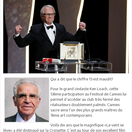
Qui a dit que le chiffre 13 est maudit?
Pour le grand cinéaste Ken Loach, cette
13ème participation au Festival de Cannes lui
permet d’accéder au club très fermé des
réalisateurs doublement palmés. Cannes
sacre ainsi l’un des plus grands maîtres du
7ème art contemporains.
Voilà dix ans que le magnifique «Le vent se
lève» a été distingué sur la Croisette. C’est au tour de son excellent film