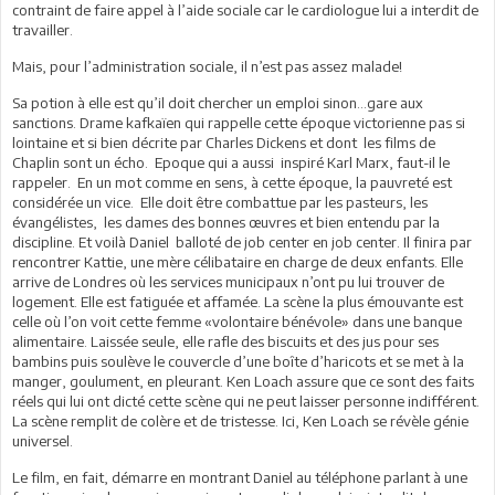
contraint de faire appel à l’aide sociale car le cardiologue lui a interdit de
travailler.
Mais, pour l’administration sociale, il n’est pas assez malade!
Sa potion à elle est qu’il doit chercher un emploi sinon…gare aux
sanctions. Drame kafkaïen qui rappelle cette époque victorienne pas si
lointaine et si bien décrite par Charles Dickens et dont les films de
Chaplin sont un écho. Epoque qui a aussi inspiré Karl Marx, faut-il le
rappeler. En un mot comme en sens, à cette époque, la pauvreté est
considérée un vice. Elle doit être combattue par les pasteurs, les
évangélistes, les dames des bonnes œuvres et bien entendu par la
discipline. Et voilà Daniel balloté de job center en job center. Il finira par
rencontrer Kattie, une mère célibataire en charge de deux enfants. Elle
arrive de Londres où les services municipaux n’ont pu lui trouver de
logement. Elle est fatiguée et affamée. La scène la plus émouvante est
celle où l’on voit cette femme «volontaire bénévole» dans une banque
alimentaire. Laissée seule, elle rafle des biscuits et des jus pour ses
bambins puis soulève le couvercle d’une boîte d’haricots et se met à la
manger, goulument, en pleurant. Ken Loach assure que ce sont des faits
réels qui lui ont dicté cette scène qui ne peut laisser personne indifférent.
La scène remplit de colère et de tristesse. Ici, Ken Loach se révèle génie
universel.
Le film, en fait, démarre en montrant Daniel au téléphone parlant à une