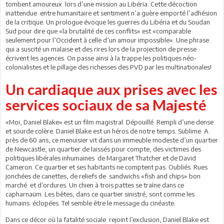
tombent amoureux lors d’une mission au Libéria. Cette décoction
inattendue entre humanitaire et sentiment n’a guère emporté l’adhésion
de la critique. Un prologue évoque les guerres du Libéria et du Soudan
Sud pour dire que «la brutalité de ces conflits» est «comparable
seulement pour l’Occident à celle d’un amour impossible». Une phrase
qui a suscité un malaise et des rires lors de la projection de presse
écrivent les agences. On passe ainsi à la trappe les politiques néo-
colonialistes et le pillage des richesses des PVD par les multinationales!
Un cardiaque aux prises avec les
services sociaux de sa Majesté
«Moi, Daniel Blake» est un film magistral. Dépouillé. Rempli d’une dense
et sourde colère. Daniel Blake est un héros de notre temps. Sublime. A
près de 60 ans, ce menuisier vit dans un immeuble modeste d’un quartier
de Newcastle, un quartier de laissés pour compte, des victimes des
politiques libérales inhumaines de Margaret Thatcher et de David
Cameron. Ce quartier et ses habitants ne comptent pas. Oubliés. Rues
jonchées de canettes, de reliefs de sandwichs «fish and chips» bon
marché et d’ordures. Un chien à trois pattes se traîne dans ce
capharnaüm. Les bêtes, dans ce quartier sinistré, sont comme les
humains: éclopées. Tel semble être le message du cinéaste.
Dans ce décor où la fatalité sociale rejoint l’exclusion, Daniel Blake est