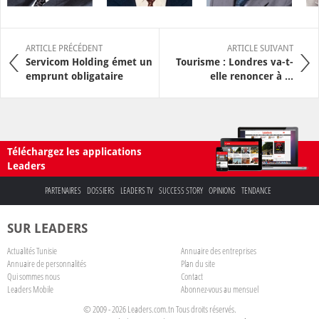
ARTICLE PRÉCÉDENT
ARTICLE SUIVANT
Servicom Holding émet un
Tourisme : Londres va-t-
emprunt obligataire
elle renoncer à ...
Téléchargez les applications
Leaders
PARTENAIRES
DOSSIERS
LEADERS TV
SUCCESS STORY
OPINIONS
TENDANCE
SUR LEADERS
Actualités Tunisie
Annuaire des entreprises
Annuaire de personnalités
Plan du site
Qui sommes nous
Contact
Leaders Mobile
Abonnez-vous au mensuel
© 2009 - 2026 Leaders.com.tn Tous droits réservés.