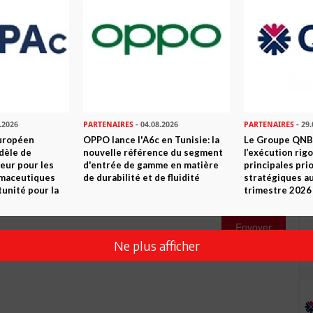
Commenter
.2026
PARTENAIRES
- 04.08.2026
PARTENAIRES
- 29.
uropéen
OPPO lance l'A6c en Tunisie: la
Le Groupe QNB
dèle de
nouvelle référence du segment
l’exécution rig
eur pour les
d'entrée de gamme en matière
principales pri
rmaceutiques
de durabilité et de fluidité
stratégiques a
tunité pour la
trimestre 2026
Envoyer
Ne plus afficher