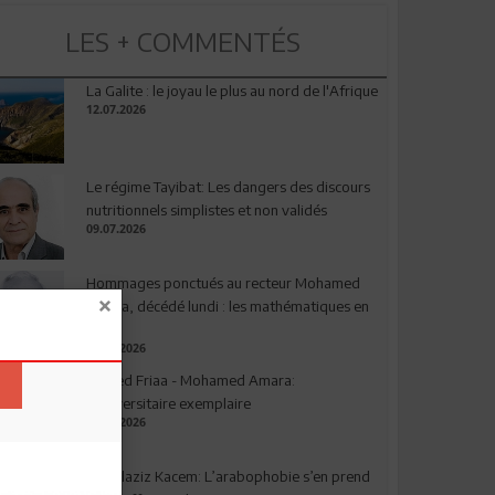
LES + COMMENTÉS
La Galite : le joyau le plus au nord de l'Afrique
12.07.2026
Le régime Tayibat: Les dangers des discours
nutritionnels simplistes et non validés
09.07.2026
Hommages ponctués au recteur Mohamed
Amara, décédé lundi : les mathématiques en
deuil
03.08.2026
Ahmed Friaa - Mohamed Amara:
l’Universitaire exemplaire
04.08.2026
Abdelaziz Kacem: L’arabophobie s’en prend