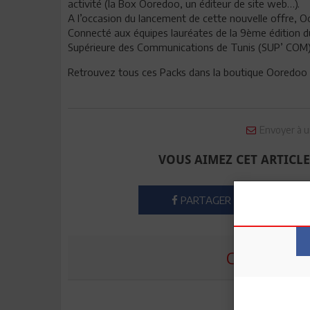
activité (la Box Ooredoo, un éditeur de site web…).
A l’occasion du lancement de cette nouvelle offre, O
Connecté aux équipes lauréates de la 9ème édition du
Supérieure des Communications de Tunis (SUP’ COM)
Retrouvez tous ces Packs dans la boutique Ooredoo l
Envoyer à u
VOUS AIMEZ CET ARTICLE
PARTAGER
COMMENTE