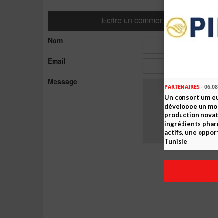
Ecrire un commentaire
Nom
Email
Message
PARTENAIRES
- 06.08
Un consortium e
développe un mo
production novat
ingrédients pha
actifs, une oppor
Tunisie