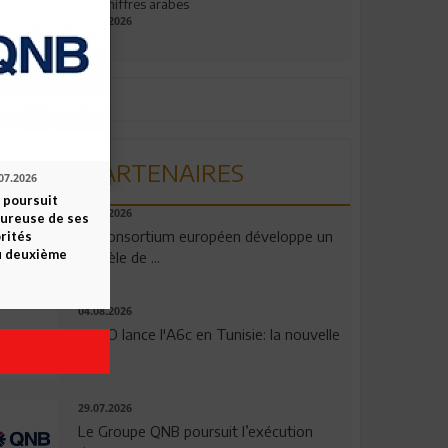
aux chiffres arabes
09.07.2026
PARTENAIRES
07.2026
 poursuit
06.08.2026
oureuse de ses
Un consortium européen développe un
orités
u deuxième
modèle de ...
04.08.2026
OPPO lance l'A6c en Tunisie: la nouvelle
...
29.07.2026
Le Groupe QNB poursuit l’exécution