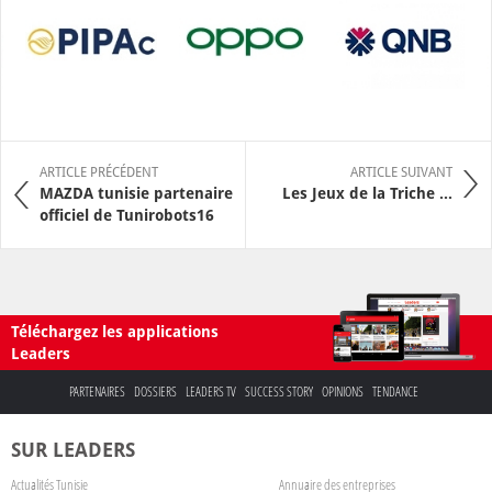
ARTICLE PRÉCÉDENT
ARTICLE SUIVANT
MAZDA tunisie partenaire
Les Jeux de la Triche …
officiel de Tunirobots16
Téléchargez les applications
Leaders
PARTENAIRES
DOSSIERS
LEADERS TV
SUCCESS STORY
OPINIONS
TENDANCE
SUR LEADERS
Actualités Tunisie
Annuaire des entreprises