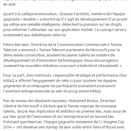
en aide.
Quant à la catégorie Innovation, Ghassen Ferchichi, membre de l’équipe
gagnante « Basilisk » a montré qu’il s’agit du développement d’un projet
qui utilise une semelle intelligente, détectant la pression sur les doigts
pour informer l’utilisateur sur son application mobile. Ce concept servira
notamment aux diabétiques selon lui.
Fatma Berraies, Directrice de la Communication Commerciale à Tunisie
Telecom a annoncé « Tunisie Telecom partenaire de Microsoft pour la
3ème année consécutive, soutient les jeunes talents en matière de
développement et d'innovation technologique. Nous encourageons
vivement les nouvelles initiatives associant créativité et citoyenneté. »
Pour sa part, Anis Hamouda, responsable stratégie et performance chez
IntilaQ a affirmé l'engagement de celui-ci pour soutenir les équipes
gagnantes et accompagner les participants souhaitant poursuivre
l’aventure entrepreneuriale au sein du programme IntilaQ.
Fier du niveau des étudiants tunisiens, Mohamed Bridaa, Directeur
Général de Microsoft a déclaré que la Tunisie regorge de nouveaux
talents, de par leur implication et ambition en premier lieu, mais aussi de
par leur goût de l’innovation et de l’entreprenariat en second lieu.
Précisant que NewGen, l’équipe gagnante tunisienne de l’« Imagine Cup
2014 » est devenue une startup de jeux vidéo entre Tunis et Riyad avec