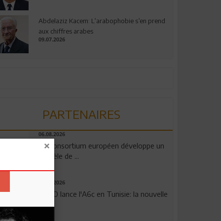
Abdelaziz Kacem: L’arabophobie s’en prend
aux chiffres arabes
09.07.2026
PARTENAIRES
06.08.2026
Un consortium européen développe un
modèle de ...
04.08.2026
OPPO lance l'A6c en Tunisie: la nouvelle
...