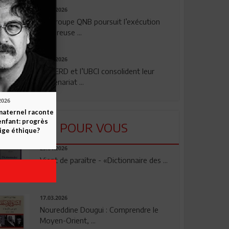
29.07.2026
Le Groupe QNB poursuit l’exécution
rigoureuse ...
24.07.2026
La BERD et l’UBCI consolident leur
partenariat ...
2026
maternel raconte
enfant: progrès
LU POUR VOUS
ige éthique?
23.04.2026
Vient de paraître - «Dictionnaire des ...
17.03.2026
Noureddine Dougui : Comprendre le
Moyen-Orient, ...