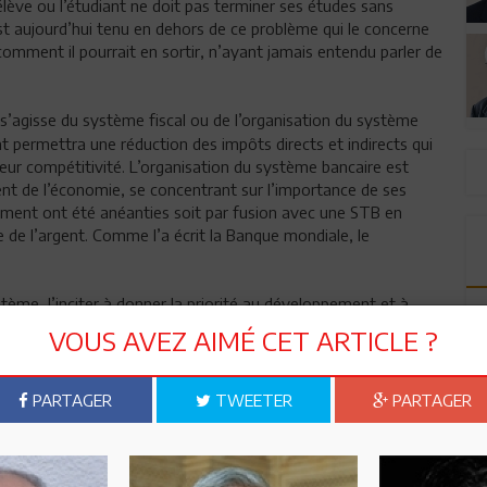
’élève ou l’étudiant ne doit pas terminer ses études sans
Il est aujourd’hui tenu en dehors de ce problème qui le concerne
mment il pourrait en sortir, n’ayant jamais entendu parler de
 s’agisse du système fiscal ou de l’organisation du système
at permettra une réduction des impôts directs et indirects qui
leur compétitivité. L’organisation du système bancaire est
nt de l’économie, se concentrant sur l’importance de ses
ement ont été anéanties soit par fusion avec une STB en
ce de l’argent. Comme l’a écrit la Banque mondiale, le
ystème, l’inciter à donner la priorité au développement et à
ntérêt général du pays.
VOUS AVEZ AIMÉ CET ARTICLE ?
ans le domaine économique. Le Plan a disparu depuis 2010. On
 le Plan, qualifié «d’obligation majeure» par un chef militaire, le
PARTAGER
TWEETER
PARTAGER
on ne gagne pas une bataille en improvisant. La période 2015-
 donc pas des débutants dans ce domaine. Il faut y associer
l y avait une mystique du plan qu’il faut restaurer pour que le
 œuvre uniquement bureaucratique et ne doit pas être