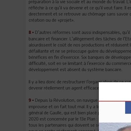
préparation à la vie sociale et au monde du travail. L
réfléchir à ce qu’il va devenir et ce qu’il veut faire. 
directement et se retrouve au chômage sans savoir co
création ou de «projet».
D’autres réformes sont aussi indispensables, qu’il
8 •
bancaire et financier. L’allègement des tâches de l’Et
alourdissent le coût de nos productions et réduisent 
défaillante et ne se préoccupe guère du développeme
bénéfices en fin d’exercice. Six banques de développ
difficulté, soit en se limitant à l’exercice du commer
développement est absent du système bancaire.
Il y a lieu donc de restructurer l’organisation de ce s
devenir réellement un agent efficace au service de l’i
Depuis la Révolution, on navigue sans boussole d
9 •
improvise et on fait tout mal. Il y a lieu de réhabiliter
général de Gaulle, qui est bien placé pour savoir qu’
2020 est concernée par le 13e Plan : nous ne sommes
tous les partenaires qui doivent se sentir concernés. I
pays se sente réellement concerné. Ce n’est pas une