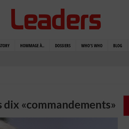
STORY
HOMMAGE À..
DOSSIERS
WHO'S WHO
BLOG
es dix «commandements»