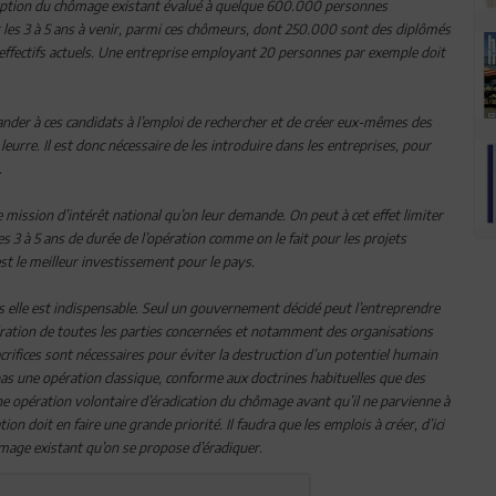
résorption du chômage existant évalué à quelque 600.000 personnes
 les 3 à 5 ans à venir, parmi ces chômeurs, dont 250.000 sont des diplômés
s effectifs actuels. Une entreprise employant 20 personnes par exemple doit
ander à ces candidats à l’emploi de rechercher et de créer eux-mêmes des
 leurre. Il est donc nécessaire de les introduire dans les entreprises, pour
.
ette mission d’intérêt national qu’on leur demande. On peut à cet effet limiter
es 3 à 5 ans de durée de l’opération comme on le fait pour les projets
st le meilleur investissement pour le pays.
is elle est indispensable. Seul un gouvernement décidé peut l’entreprendre
opération de toutes les parties concernées et notamment des organisations
acrifices sont nécessaires pour éviter la destruction d’un potentiel humain
t pas une opération classique, conforme aux doctrines habituelles que des
ne opération volontaire d’éradication du chômage avant qu’il ne parvienne à
ion doit en faire une grande priorité. Il faudra que les emplois à créer, d’ici
mage existant qu’on se propose d’éradiquer.