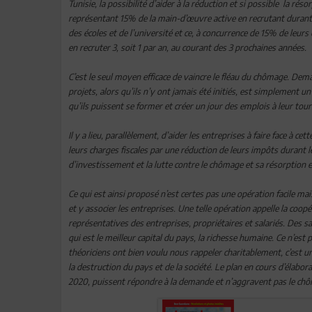
Tunisie, la possibilité d’aider à la réduction et si possible la 
représentant 15% de la main-d’œuvre active en recrutant durant
des écoles et de l’université et ce, à concurrence de 15% de leur
en recruter 3, soit 1 par an, au courant des 3 prochaines années.
C’est le seul moyen efficace de vaincre le fléau du chômage. Dem
projets, alors qu’ils n’y ont jamais été initiés, est simplement un
qu’ils puissent se former et créer un jour des emplois à leur tour
Il y a lieu, parallèlement, d’aider les entreprises à faire face à c
leurs charges fiscales par une réduction de leurs impôts durant l
d’investissement et la lutte contre le chômage et sa résorption e
Ce qui est ainsi proposé n’est certes pas une opération facile ma
et y associer les entreprises. Une telle opération appelle la co
représentatives des entreprises, propriétaires et salariés. Des s
qui est le meilleur capital du pays, la richesse humaine. Ce n’es
théoriciens ont bien voulu nous rappeler charitablement, c’est u
la destruction du pays et de la société. Le plan en cours d’élaborat
2020, puissent répondre à la demande et n’aggravent pas le chô