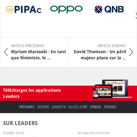
ARTICLE PRÉCÉDENT
ARTICLE SUIVANT
Myriam Marzouki : En tant
David Thomson : Un péril
que féministe, le ...
majeur plane sur la ...
Téléchargez les applications
Leaders
PARTENAIRES
DOSSIERS
LEADERS TV
SUCCESS STORY
OPINIONS
TENDANCE
SUR LEADERS
Actualités Tunisie
Annuaire des entreprises