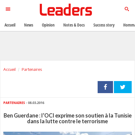
Accueil
News
Opinion
Notes & Docs
Success story
Homma
Accueil
Partenaires
PARTENAIRES
- 08.03.2016
Ben Guerdane : l’OCI exprime son soutien à la Tunisie
dans la lutte contre le terrorisme