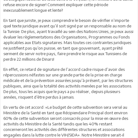
refuse encore de signer! Comment expliquer cette période
inexcusablement longue et lente?
En tant que juriste, je peux comprendre le besoin de vérifier n’importe
quel texte juridique avant qu’il soit signé par un responsable au nom de
la Tunisie. De plus, ayant travaillé au sein des Nations Unies, je peux aussi
évaluer les règlementations des Organisations, Programmes ou Fonds
applicables aux Etats signataires. Mais toutes ces contraintes juridiques
ne justifient pas qu’on puisse, en tant que gouvernant, ayant prêté
serment de servir notre pays, faire prendre le risque aux Tunisiens de
perdre 22 millions de Dinars!
En effet, ce retard de signature de l’accord cadre risque d’avoir des
répercussions néfastes sur une grande partie de la prise en charge
médicale et de la prévention assurées jusqu’à présent, par les structures
publiques, ainsi que la totalité des activités menées par les associations.
De plus, tous les acquis que le pays a pu réaliser, depuis plusieurs
années, risquent d’être perdus à jamais.
En vertu de cet accord :«Le budget de cette subvention sera versé au
Ministère de la Santé en tant que Récipiendaire Principal dont environ
60% de cette subvention seront consacrés pour la mise en œuvre des
activités du Ministère de la Santé tandis que les 40% restant
concerneront les activités des différentes structures et associations
engagées dans la lutte contre le VIH/SIDA». Notre Ministère serait-il