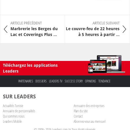
ARTICLE PRÉCÉDENT
ARTICLE SUIVANT
Marbrerie les Berges du
Le couvre-feu de 22 heures
Lac et Coverings Plus ...
à 5 heures à partir ...
Téléchargez les applications
Leaders
PARTENAIRES
DOSSIERS
LEADERS TV
SUCCESS STORY
OPINIONS
TENDANCE
SUR LEADERS
Actualités Tunisie
Annuaire des entreprises
Annuaire de personnalités
Plan du site
Qui sommes nous
Contact
Leaders Mobile
Abonnez-vous au mensuel
© 2009 - 2026 Leaders.com.tn Tous droits réservés.