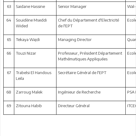
63
Saidane Hassine
Senior Manager
Wal-
64
Souidène Mseddi
Chef du Département d'Electricité
Ecol
Wided
de l'EPT
65
Tekaya Wajdi
Managing Director
Quan
66
Touzi Nizar
Professeur, Président Département
Ecol
Mathématiques Appliquées
67
Trabelsi El Handous
Secrétaire Général de l'EPT
Ecol
Leila
68
Zarroug Malek
Ingénieur de Recherche
PSA 
69
Zitouna Habib
Directeur Général
ITCE