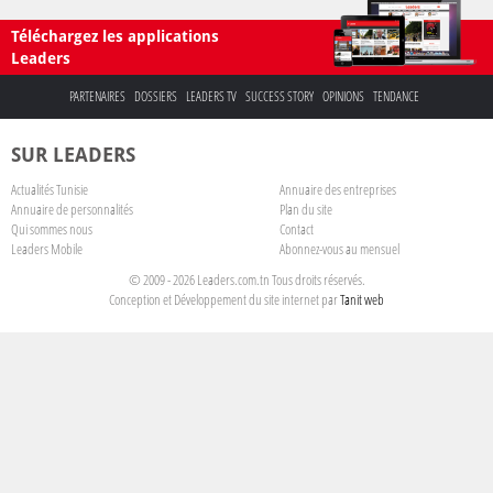
Téléchargez les applications
Leaders
PARTENAIRES
DOSSIERS
LEADERS TV
SUCCESS STORY
OPINIONS
TENDANCE
SUR LEADERS
Actualités Tunisie
Annuaire des entreprises
Annuaire de personnalités
Plan du site
Qui sommes nous
Contact
Leaders Mobile
Abonnez-vous au mensuel
© 2009 - 2026 Leaders.com.tn Tous droits réservés.
Conception et Développement du site internet par
Tanit web