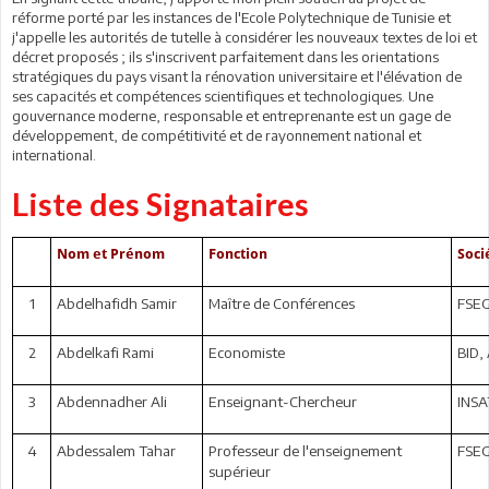
réforme porté par les instances de l'Ecole Polytechnique de Tunisie et
j'appelle les autorités de tutelle à considérer les nouveaux textes de loi et
décret proposés ; ils s'inscrivent parfaitement dans les orientations
stratégiques du pays visant la rénovation universitaire et l'élévation de
ses capacités et compétences scientifiques et technologiques. Une
gouvernance moderne, responsable et entreprenante est un gage de
développement, de compétitivité et de rayonnement national et
international.
Liste des Signataires
Nom et Prénom
Fonction
Soci
1
Abdelhafidh Samir
Maître de Conférences
FSEG
2
Abdelkafi Rami
Economiste
BID,
3
Abdennadher Ali
Enseignant-Chercheur
INSA
4
Abdessalem Tahar
Professeur de l'enseignement
FSEG
supérieur