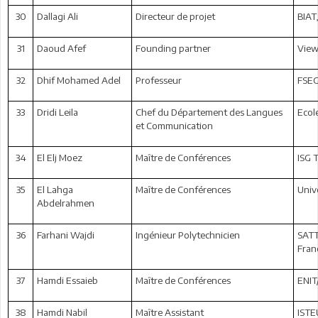
30
Dallagi Ali
Directeur de projet
BIAT,
31
Daoud Afef
Founding partner
View
32
Dhif Mohamed Adel
Professeur
FSEG
33
Dridi Leila
Chef du Département des Langues
Ecol
et Communication
34
El Elj Moez
Maître de Conférences
ISG T
35
El Lahga
Maître de Conférences
Unive
Abdelrahmen
36
Farhani Wajdi
Ingénieur Polytechnicien
SATT
Fran
37
Hamdi Essaieb
Maître de Conférences
ENIT
38
Hamdi Nabil
Maître Assistant
ISTE