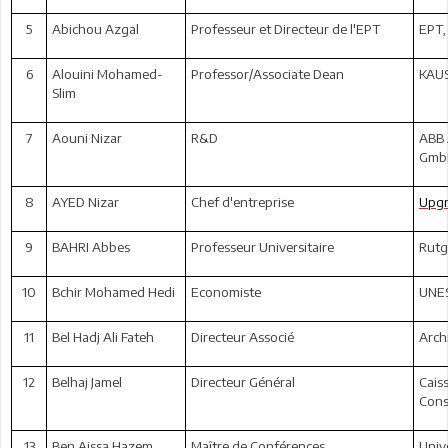
5
Abichou Azgal
Professeur et Directeur de l'EPT
EPT,
6
Alouini Mohamed-
Professor/Associate Dean
KAUS
Slim
7
Aouni Nizar
R&D
ABB 
GmbH
8
AYED Nizar
Chef d'entreprise
Upgr
9
BAHRI Abbes
Professeur Universitaire
Rutg
10
Bchir Mohamed Hedi
Economiste
UNE
11
Bel Hadj Ali Fateh
Directeur Associé
Arch
12
Belhaj Jamel
Directeur Général
Cais
Cons
13
Ben Aissa Hazem
Maître de Conférences
Unive