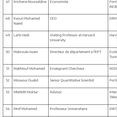
47
Krichene Noureddine
Economiste
Form
INCI
48
Ksouri Mohamed
CEO
ERM 
Najed
49
Larbi Hedi
Visiting Professor at Harvard
Harv
University
50
Mabrouki Issam
Directeur de département à l'EPT
Ecol
Tunis
51
Makhlouf Mohamed
Enseignant Chercheur
KEDG
52
Missaoui Oualid
Senior Quantitative Scientist
Port
53
MNAKRI Moktar
Advisor
Inte
Tele
54
Mnif Mohamed
Professeur Universitaire
ENIT