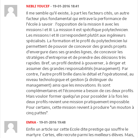
NEBLI YOUCEF
- 19-01-2016 18:41
Il me semble qu'il existe, à part les facteurs cités, un autre
facteur plus fondamental qui entrave la performance de
l'école à savoir : l'opposition de la mission II avec les
missions I et III. La mission II est spécifique polytechnicien.
Les missions I et III correspondent plutôt aux ingénieurs
spécialisés. La formation et le profil du polytechnicien lui
permettent de pouvoir de concevoir des grands projets
d'envergure dans ses grandes lignes, de concevoir les
stratégies d'entreprise et de prendre des décisions très
rapides. Bref, un profil destiné à gouverner, à diriger et
assumer des grandes responsabilités (management). Par
contre, l'autre profil brille dans le détail et l'opérationnel, au
niveau technologique et gestion (à distinguer du
management) ainsi que les innovations. Ils sont
complémentaires et l'économie a besoin de ces deux profils.
Mais vouloir former quelqu'un pour posséder à la fois les
deux profils revient une mission pratiquement impossible.
Pour certains, cette mission revient à produire "un mouton à
cinq pattes".
EMNA
- 19-01-2016 19:48
Enfin un article sur cette Ecole dite prestige qui souffre le
martyre. Certes, elle recrute parmi les meilleurs élèves. Mais,