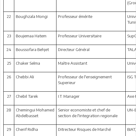
(Gro
22
Boughzala Mongi
Professeur émérite
Univ
Tuni
23
Boujemaa Hatem
Professeur Universitaire
SupC
24
Boussofara Behjet
Directeur Général
TALA
25
Chaker Selma
Maître Assistant
Unive
26
Chebbi Ali
Professeur de l'enseignement
ISG T
Superieur
27
Chebil Tarek
I.T. Manager
Axe 
28
Chemingui Mohamed
Senior economiste et chef de
UN-
Abdelbasset
section de l'integration regionale
29
Cherif Ridha
Ditrecteur Risques de Marché
BIAT,