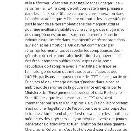
et la Réformer…c’est oser avec intelligence Engager une «
reforme « à l’EPT à coup de pétition restera une première
dans les anales scientifiques et une sacrée innovation dans
la sphère académique. A l’heure où toutes les universités de
part le monde se rassemblent dans des mégastructures
pour une meilleure visibilité et une synergie des moyens et
des compétences, on nous surprend par une démarche
individualiste, limitée dans les objectifs et rétrograde dans
la vision et les ambitions. On devrait commencer par
réformer les mentalités et recycler les compétences des «
gérants » de cette honorable institution. La gouvernance
des établissements publics dans l’esprit de la 2ème
république doit rompre avec la mentalité d’entreprise
familiale, gérée selon des méthodes archaïques et des
intérêts partisans. La gouvernance de l’EPT faisant partie de
l’Université de Carthage devrait s’insérer dans le projet
ambitieux de reforme de la gouvernance entrepris par le
Ministère de l’Enseignement supérieur et de la Recherche
Scientifiques, que les « gérants » de l’EPT devraient
commencer par lire et s’en inspirer. Ce qu’ils nous proposent
n’est qu’une flagellation de l’esprit par des entourloupettes
juridiques dont le seul objectif est de satisfaire les ambitions
médiocres des » gérants » , hypothéquer l’avenir des jeunes
générations d’étudiants et tuer l’ambition des enseignants-
Chercheurs. Reformer, c’est tout d’abord oser s’attaquer au