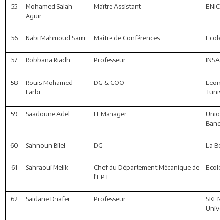
55
Mohamed Salah
Maître Assistant
ENIC
Aguir
56
Nabi Mahmoud Sami
Maître de Conférences
Ecol
57
Robbana Riadh
Professeur
INSA
58
Rouis Mohamed
DG & COO
Leon
Larbi
Tuni
59
Saadoune Adel
IT Manager
Unio
Ban
60
Sahnoun Bilel
DG
La B
61
Sahraoui Melik
Chef du Département Mécanique de
Ecol
l'EPT
62
Saidane Dhafer
Professeur
SKEM
Unive