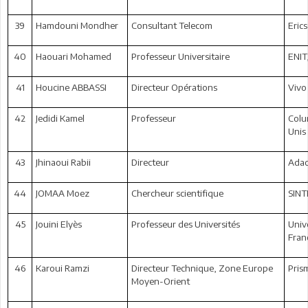
39
Hamdouni Mondher
Consultant Telecom
Eric
40
Haouari Mohamed
Professeur Universitaire
ENIT
41
Houcine ABBASSI
Directeur Opérations
Vivo
42
Jedidi Kamel
Professeur
Colu
Unis
43
Jhinaoui Rabii
Directeur
Adac
44
JOMAA Moez
Chercheur scientifique
SINT
45
Jouini Elyès
Professeur des Universités
Univ
Fran
46
Karoui Ramzi
Directeur Technique, Zone Europe
Pris
Moyen-Orient