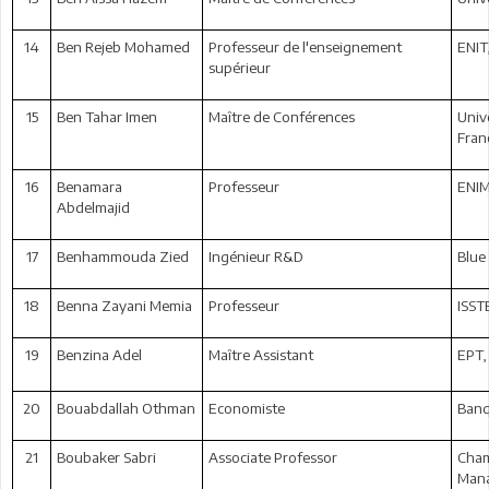
14
Ben Rejeb Mohamed
Professeur de l'enseignement
ENIT
supérieur
15
Ben Tahar Imen
Maître de Conférences
Univ
Fran
16
Benamara
Professeur
ENIM
Abdelmajid
17
Benhammouda Zied
Ingénieur R&D
Blue
18
Benna Zayani Memia
Professeur
ISST
19
Benzina Adel
Maître Assistant
EPT,
20
Bouabdallah Othman
Economiste
Banq
21
Boubaker Sabri
Associate Professor
Cham
Man