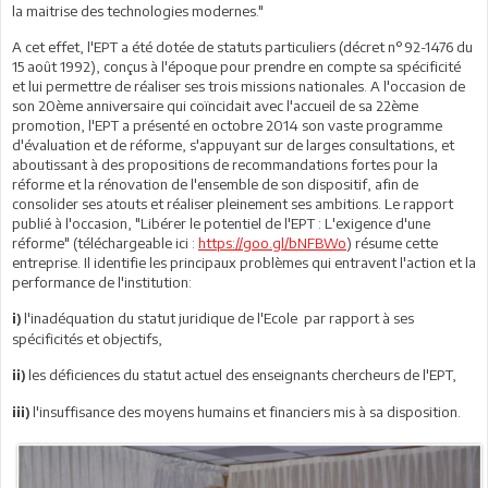
la maitrise des technologies modernes."
A cet effet, l'EPT a été dotée de statuts particuliers (décret n°92-1476 du
15 août 1992), conçus à l'époque pour prendre en compte sa spécificité
et lui permettre de réaliser ses trois missions nationales. A l'occasion de
son 20ème anniversaire qui coïncidait avec l'accueil de sa 22ème
promotion, l'EPT a présenté en octobre 2014 son vaste programme
d'évaluation et de réforme, s'appuyant sur de larges consultations, et
aboutissant à des propositions de recommandations fortes pour la
réforme et la rénovation de l'ensemble de son dispositif, afin de
consolider ses atouts et réaliser pleinement ses ambitions. Le rapport
publié à l'occasion, "Libérer le potentiel de l'EPT : L'exigence d'une
réforme" (téléchargeable ici :
https://goo.gl/bNFBWo
) résume cette
entreprise. Il identifie les principaux problèmes qui entravent l'action et la
performance de l'institution:
l'inadéquation du statut juridique de l'Ecole par rapport à ses
i)
spécificités et objectifs,
les déficiences du statut actuel des enseignants chercheurs de l'EPT,
ii)
l'insuffisance des moyens humains et financiers mis à sa disposition.
iii)