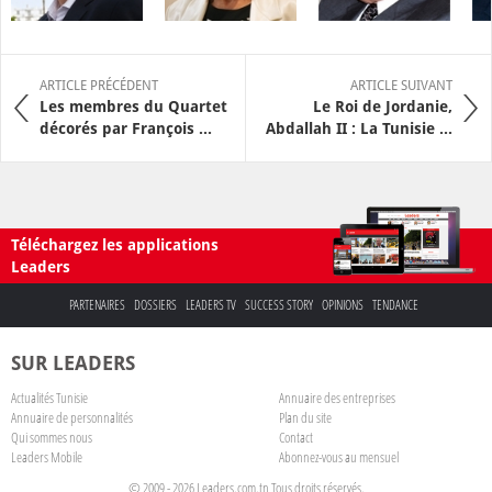
ARTICLE PRÉCÉDENT
ARTICLE SUIVANT
Les membres du Quartet
Le Roi de Jordanie,
décorés par François ...
Abdallah II : La Tunisie ...
Téléchargez les applications
Leaders
PARTENAIRES
DOSSIERS
LEADERS TV
SUCCESS STORY
OPINIONS
TENDANCE
SUR LEADERS
Actualités Tunisie
Annuaire des entreprises
Annuaire de personnalités
Plan du site
Qui sommes nous
Contact
Leaders Mobile
Abonnez-vous au mensuel
© 2009 - 2026 Leaders.com.tn Tous droits réservés.