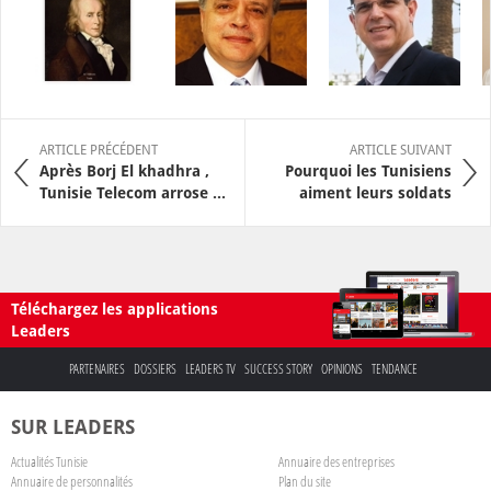
ARTICLE PRÉCÉDENT
ARTICLE SUIVANT
Après Borj El khadhra ,
Pourquoi les Tunisiens
Tunisie Telecom arrose ...
aiment leurs soldats
Téléchargez les applications
Leaders
PARTENAIRES
DOSSIERS
LEADERS TV
SUCCESS STORY
OPINIONS
TENDANCE
SUR LEADERS
Actualités Tunisie
Annuaire des entreprises
Annuaire de personnalités
Plan du site