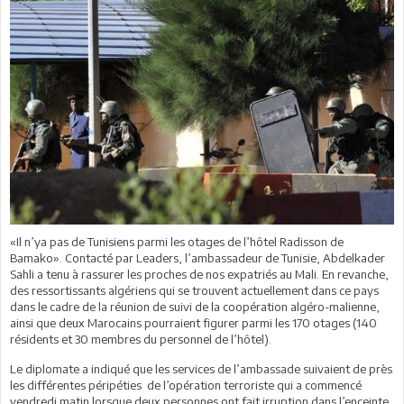
«Il n’ya pas de Tunisiens parmi les otages de l’hôtel Radisson de
Bamako». Contacté par Leaders, l’ambassadeur de Tunisie, Abdelkader
Sahli a tenu à rassurer les proches de nos expatriés au Mali. En revanche,
des ressortissants algériens qui se trouvent actuellement dans ce pays
dans le cadre de la réunion de suivi de la coopération algéro-malienne,
ainsi que deux Marocains pourraient figurer parmi les 170 otages (140
résidents et 30 membres du personnel de l’hôtel).
Le diplomate a indiqué que les services de l’ambassade suivaient de près
les différentes péripéties de l’opération terroriste qui a commencé
vendredi matin lorsque deux personnes ont fait irruption dans l’enceinte