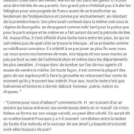
ainsi dire héritée de ses parents. Son grand-père n'hésitait pas à trahir les
fellaghas pour une poignée de francs avant de se transformer au
lendemain de l'indépendance et comme par enchantement en résistant
de la première heure. Son père avait continué dans la même voie sous le
régime de Bourguiba en émargeant comme indic tant pour la police que
pour le parti unique et lui-même en a fait autant durant la période de Ben
Ali. Aujourd'hui, il s'est affublé d'une tache noire entre les yeux, lui qui ne
sait même pas de quel côté se trouve la Mecque , et se présente comme
un nahdhaoui convaincu. Il a intérêt à ne pas jouer au plus fin avec nous
car nous avons nos hommes de main, nos taupes et nos sous-marins un
peu partout au sein de l'administration et même dans les départements
les plus sensibles . Il risque donc de tomber sur l'un de nos agents s'il
essaie de vendre la mèche. De toute façon, il est comme la plupart des
gens de son espèce prêt à faire la girouette en retournant leur veste du
moment qu'ils y trouvent leur intérêt. Pour eux, tout le reste n'est que
balivernes et histoires à dormir debout: honneur, patrie, nation ou
drapeau. "
- "Comme pour nous d'ailleurs" commenta Mr. H . en ricanant d'un air
sinistre qui laissa entrevoir ses nombreuses dents en or massif. Un rictus
hideux se forma sur son visage variolé, ou peut-être vérolé. On aurait dit
un cratère lunaire! Pourquoi y a-t-il souvent corrélation entre la laideur
du faciès d'un individu et la noirceur de son âme? La beauté et la bonté
vont-elles toujours de pair?