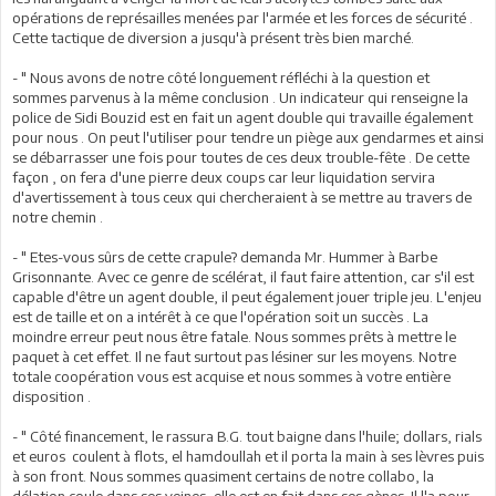
opérations de représailles menées par l'armée et les forces de sécurité .
Cette tactique de diversion a jusqu'à présent très bien marché.
- " Nous avons de notre côté longuement réfléchi à la question et
sommes parvenus à la même conclusion . Un indicateur qui renseigne la
police de Sidi Bouzid est en fait un agent double qui travaille également
pour nous . On peut l'utiliser pour tendre un piège aux gendarmes et ainsi
se débarrasser une fois pour toutes de ces deux trouble-fête . De cette
façon , on fera d'une pierre deux coups car leur liquidation servira
d'avertissement à tous ceux qui chercheraient à se mettre au travers de
notre chemin .
- " Etes-vous sûrs de cette crapule? demanda Mr. Hummer à Barbe
Grisonnante. Avec ce genre de scélérat, il faut faire attention, car s'il est
capable d'être un agent double, il peut également jouer triple jeu. L'enjeu
est de taille et on a intérêt à ce que l'opération soit un succès . La
moindre erreur peut nous être fatale. Nous sommes prêts à mettre le
paquet à cet effet. Il ne faut surtout pas lésiner sur les moyens. Notre
totale coopération vous est acquise et nous sommes à votre entière
disposition .
- " Côté financement, le rassura B.G. tout baigne dans l'huile; dollars, rials
et euros coulent à flots, el hamdoullah et il porta la main à ses lèvres puis
à son front. Nous sommes quasiment certains de notre collabo, la
délation coule dans ses veines, elle est en fait dans ses gènes. Il l'a pour