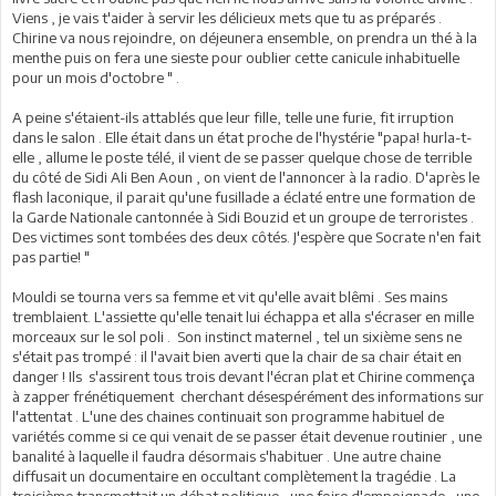
Viens , je vais t'aider à servir les délicieux mets que tu as préparés .
Chirine va nous rejoindre, on déjeunera ensemble, on prendra un thé à la
menthe puis on fera une sieste pour oublier cette canicule inhabituelle
pour un mois d'octobre " .
A peine s'étaient-ils attablés que leur fille, telle une furie, fit irruption
dans le salon . Elle était dans un état proche de l'hystérie "papa! hurla-t-
elle , allume le poste télé, il vient de se passer quelque chose de terrible
du côté de Sidi Ali Ben Aoun , on vient de l'annoncer à la radio. D'après le
flash laconique, il parait qu'une fusillade a éclaté entre une formation de
la Garde Nationale cantonnée à Sidi Bouzid et un groupe de terroristes .
Des victimes sont tombées des deux côtés. J'espère que Socrate n'en fait
pas partie! "
Mouldi se tourna vers sa femme et vit qu'elle avait blêmi . Ses mains
tremblaient. L'assiette qu'elle tenait lui échappa et alla s'écraser en mille
morceaux sur le sol poli . Son instinct maternel , tel un sixième sens ne
s'était pas trompé : il l'avait bien averti que la chair de sa chair était en
danger ! Ils s'assirent tous trois devant l'écran plat et Chirine commença
à zapper frénétiquement cherchant désespérément des informations sur
l'attentat . L'une des chaines continuait son programme habituel de
variétés comme si ce qui venait de se passer était devenue routinier , une
banalité à laquelle il faudra désormais s'habituer . Une autre chaine
diffusait un documentaire en occultant complètement la tragédie . La
troisième transmettait un débat politique , une foire d'empoignade , une