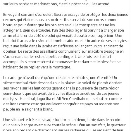
sur leurs sordides machinations, c'est la potence qui les attend.
En voyant son ami s'écrouler, Socrate essaya de protéger les deux jeunes
recrues qui étaient sous ses ordres. Il se servit de son corps comme
bouclier pour éviter que les projectiles qui le transperçaient ne les
atteignent. Bien que touché, l'un des deux agents parvint à charger son
arme et à tirer du côté de celui qui venait d'abattre son supérieur. Une
balle lui fracassa le crâne et il tomba raide mort. Un autre de ses acolytes
reçut une balle dans la jambe et s'affaissa en lançant un cri lancinant de
douleur. Le reste des assaillants continuèrent leur macabre besogne en
s'acharnant sur le reste du petit contingent. Une fois leur forfait
accompli, ils s'empressèrent de ramasser le cadavre et le blessé et se
hâtèrent de se replier vers la montagne.
Le carnage n'avait duré qu'une dizaine de minutes, une éternité. Un
silence tombal était descendu sur la plaine. Un soleil de plomb dardait
ses rayons sur les huit corps gisant dans la poussière de cette région
semi-désertique qui avait déjà vu les illustres ancêtres de ces jeunes
martyrs - Hannibal, Jugurtha et Ali Ben Ghedhahem - se battre comme
des lions contre ceux qui voulaient conquérir ce pays ou asservir son
peuple en le saignant à blanc.
Une silhouette frêle au visage lugubre et hideux, tapie dans le recoin
d'un vieux hangar avait suivi toute la scène. D'un air satisfait, le guetteur
posa son regard de charognard sur les cadavres qui se vidaient de leur