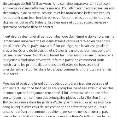
du carnage de Sidi Ali Ben Aoun . Une semaine auparavant, il fêtait son
anniversaire dans cette même maison d'où allait sortir son cercueil au son
des youyous de sa mère, ses sœurs et les nombreuse keffoises venues
les soutenir dans leur terrible épreuve. Ne sont-elles pas après tout les
dignes héritières d'El Kahéna, la valeureuse et courageuse prêtresse -
guerrière berbère fière et altière!
Il eut droit à des funérailles nationales, que de mémoire de keffois, on n'a
jamais vues auparavant. Les gens étaient venus lui dire adieu des coins
les plus reculés du pays. Ravi à la fleur de l'âge, son beau visage allait
crever les écrans de télévision et s'étaler à la une des journaux pendant
plusieurs semaines. Nombreux furent les Tunisiens qui allaient l'associer à
leur jeune Révolution et vont tout faire à partir de ce moment pour
mettre à nu les projets diaboliques et néfastes de tous ceux qui
cherchaient à l'étouffer dans le berceau comme ils ont fait taire à jamais
leur héros.
Poèmes et oraisons furent composés pour pérenniser son courage et
son sens du sacrifice tant par sa sœur Majdouline et ses amis que par des
inconnus qui ne l'ont jamais rencontré. Il fut immortalisé par une stèle
portant son nom sur l'une des principales places de la ville. Son âme
flotte désormais dans les jardins d'Eden parmi les anges et les élus. Son
sang a irrigué avec celui de ses compagnons cette terre bénie. Leurs
assassins crèveront comme des chiens, personne ne les pleurera, pas
même leurs familles. L'opprobre et la malédiction s'abattront sur leurs