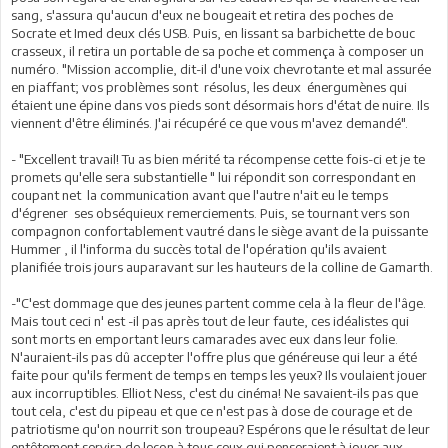
sang, s'assura qu'aucun d'eux ne bougeait et retira des poches de
Socrate et Imed deux clés USB. Puis, en lissant sa barbichette de bouc
crasseux, il retira un portable de sa poche et commença à composer un
numéro. "Mission accomplie, dit-il d'une voix chevrotante et mal assurée
en piaffant; vos problèmes sont résolus, les deux énergumènes qui
étaient une épine dans vos pieds sont désormais hors d'état de nuire. Ils
viennent d'être éliminés. J'ai récupéré ce que vous m'avez demandé".
- "Excellent travail! Tu as bien mérité ta récompense cette fois-ci et je te
promets qu'elle sera substantielle " lui répondit son correspondant en
coupant net la communication avant que l'autre n'ait eu le temps
d'égrener ses obséquieux remerciements. Puis, se tournant vers son
compagnon confortablement vautré dans le siège avant de la puissante
Hummer , il l'informa du succès total de l'opération qu'ils avaient
planifiée trois jours auparavant sur les hauteurs de la colline de Gamarth.
-"C'est dommage que des jeunes partent comme cela à la fleur de l'âge.
Mais tout ceci n' est -il pas après tout de leur faute, ces idéalistes qui
sont morts en emportant leurs camarades avec eux dans leur folie.
N'auraient-ils pas dû accepter l'offre plus que généreuse qui leur a été
faite pour qu'ils ferment de temps en temps les yeux? Ils voulaient jouer
aux incorruptibles. Elliot Ness, c'est du cinéma! Ne savaient-ils pas que
tout cela, c'est du pipeau et que ce n'est pas à dose de courage et de
patriotisme qu'on nourrit son troupeau? Espérons que le résultat de leur
entêtement servira de leçon à tous ceux qui penseraient à jouer aux