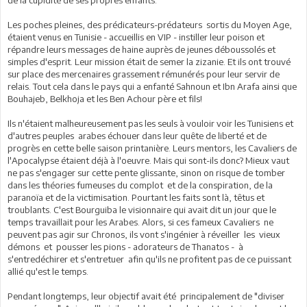
Les poches pleines, des prédicateurs-prédateurs sortis du Moyen Age,
étaient venus en Tunisie - accueillis en VIP - instiller leur poison et
répandre leurs messages de haine auprès de jeunes déboussolés et
simples d'esprit. Leur mission était de semer la zizanie. Et ils ont trouvé
sur place des mercenaires grassement rémunérés pour leur servir de
relais. Tout cela dans le pays qui a enfanté Sahnoun et Ibn Arafa ainsi que
Bouhajeb, Belkhoja et les Ben Achour père et fils!
Ils n'étaient malheureusement pas les seuls à vouloir voir les Tunisiens et
d'autres peuples arabes échouer dans leur quête de liberté et de
progrès en cette belle saison printanière. Leurs mentors, les Cavaliers de
l'Apocalypse étaient déjà à l'oeuvre. Mais qui sont-ils donc? Mieux vaut
ne pas s'engager sur cette pente glissante, sinon on risque de tomber
dans les théories fumeuses du complot et de la conspiration, de la
paranoïa et de la victimisation. Pourtant les faits sont là, têtus et
troublants. C'est Bourguiba le visionnaire qui avait dit un jour que le
temps travaillait pour les Arabes. Alors, si ces fameux Cavaliers ne
peuvent pas agir sur Chronos, ils vont s'ingénier à réveiller les vieux
démons et pousser les pions - adorateurs de Thanatos - à
s'entredéchirer et s'entretuer afin qu'ils ne profitent pas de ce puissant
allié qu'est le temps.
Pendant longtemps, leur objectif avait été principalement de "diviser