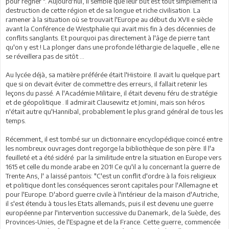
pour régner ". Aujourd'hui, il semble que leur but est tout simplement la
destruction de cette région et de sa longue et riche civilisation. La
ramener à la situation où se trouvait l'Europe au début du XVII e siècle
avant la Conférence de Westphalie qui avait mis fin à des décennies de
conflits sanglants. Et pourquoi pas directement à l'âge de pierre tant
qu'on y est ! La plonger dans une profonde léthargie de laquelle , elle ne
se réveillera pas de sitôt ...
Au lycée déjà, sa matière préférée était l'Histoire. Il avait lu quelque part
que si on devait éviter de commettre des erreurs, il fallait retenir les
leçons du passé. A l'Académie Militaire, il était devenu féru de stratégie
et de géopolitique . Il admirait Clausewitz et Jomini, mais son héros
n'était autre qu'Hannibal, probablement le plus grand général de tous les
temps.
Récemment, il est tombé sur un dictionnaire encyclopédique coincé entre
les nombreux ouvrages dont regorge la bibliothèque de son père. Il l'a
feuilleté et a été sidéré par la similitude entre la situation en Europe vers
1615 et celle du monde arabe en 201! Ce qu'il a lu concernant la guerre de
Trente Ans, l' a laissé pantois: "C'est un conflit d'ordre à la fois religieux
et politique dont les conséquences seront capitales pour l'Allemagne et
pour l'Europe. D'abord guerre civile à l'intérieur de la maison d'Autriche,
il s'est étendu à tous les Etats allemands, puis il est devenu une guerre
européenne par l'intervention successive du Danemark, de la Suède, des
Provinces-Unies, de l'Espagne et de la France. Cette guerre, commencée