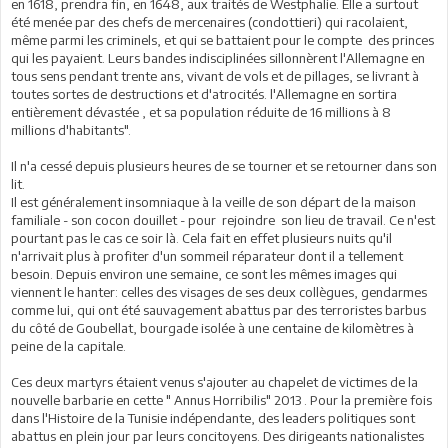
en 1618, prendra fin, en 1648, aux traités de Westphalie. Elle a surtout
été menée par des chefs de mercenaires (condottieri) qui racolaient,
même parmi les criminels, et qui se battaient pour le compte des princes
qui les payaient. Leurs bandes indisciplinées sillonnèrent l'Allemagne en
tous sens pendant trente ans, vivant de vols et de pillages, se livrant à
toutes sortes de destructions et d'atrocités. l'Allemagne en sortira
entièrement dévastée , et sa population réduite de 16 millions à 8
millions d'habitants".
Il n'a cessé depuis plusieurs heures de se tourner et se retourner dans son
lit.
Il est généralement insomniaque à la veille de son départ de la maison
familiale - son cocon douillet - pour rejoindre son lieu de travail. Ce n'est
pourtant pas le cas ce soir là. Cela fait en effet plusieurs nuits qu'il
n'arrivait plus à profiter d'un sommeil réparateur dont il a tellement
besoin. Depuis environ une semaine, ce sont les mêmes images qui
viennent le hanter: celles des visages de ses deux collègues, gendarmes
comme lui, qui ont été sauvagement abattus par des terroristes barbus
du côté de Goubellat, bourgade isolée à une centaine de kilomètres à
peine de la capitale.
Ces deux martyrs étaient venus s'ajouter au chapelet de victimes de la
nouvelle barbarie en cette " Annus Horribilis" 2013 . Pour la première fois
dans l'Histoire de la Tunisie indépendante, des leaders politiques sont
abattus en plein jour par leurs concitoyens. Des dirigeants nationalistes