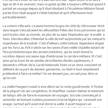
âge se dit-il en souriant, mais ce geste qu'elle a toujours effectué quand il
partait en voyage depuis qu'il était étudiant à l'Académie Militaire faisait
partie d'un rituel auquel il s'était habitué et qu'il affectionne tout
particulièrement.
La voiture s'ébranla. Le jeune homme lorgna du côté du rétroviseur droit
dans lequel s'encadraient les silhouettes frêles des trois personnes qui lui
sont le plus cher au monde, en plus de sa sœur Majdouline qui travaille à
Tunis. Derrière elles s'étendait la ville du Kef surplombée par les remparts
majestueux de la Kasbah. C'est d'ailleurs cette bâtisse légendaire érigée
par les Turcs au XVII e siècle sur les ruines d'une vieille citadelle datant de
l'ère protohistorique des anciens berbères, qui lui avait donné la
vocation depuis son jeune âge d'embrasser la carrière militaire. Et c'est
ainsi qu'au bout de six années de brillantes études supérieures, il
deviendra officier de la Garde Nationale. Etait-ce un choix conscient et
délibéré de sa part de devenir gendarme, ou était-il tout simplement
prédestiné à faire ce métier? On ne devient pas, on nait pour être ce
qu'on est.
La vieille Peugeot roulait à vive allure sur la route goudronnée. A l'instar
de la plupart de ses congénères, le chauffeur voulait réaliser le minimum
de temps afin de faire le maximum de voyages. Socrate commençait à
somnoler en humant à pleins poumons la brise légère qui caressait son
visage, surtout qu'il avait mal dormi la veille. Il avait toujours un