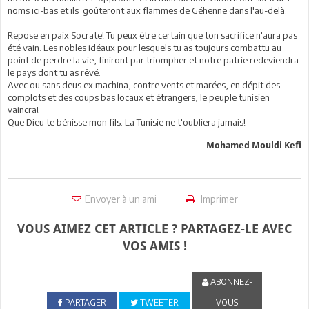
noms ici-bas et ils goûteront aux flammes de Géhenne dans l'au-delà.
Repose en paix Socrate! Tu peux être certain que ton sacrifice n'aura pas
été vain. Les nobles idéaux pour lesquels tu as toujours combattu au
point de perdre la vie, finiront par triompher et notre patrie redeviendra
le pays dont tu as rêvé.
Avec ou sans deus ex machina, contre vents et marées, en dépit des
complots et des coups bas locaux et étrangers, le peuple tunisien
vaincra!
Que Dieu te bénisse mon fils. La Tunisie ne t'oubliera jamais!
Mohamed Mouldi Kefi
Envoyer à un ami
Imprimer
VOUS AIMEZ CET ARTICLE ? PARTAGEZ-LE AVEC
VOS AMIS !
ABONNEZ-
PARTAGER
TWEETER
VOUS