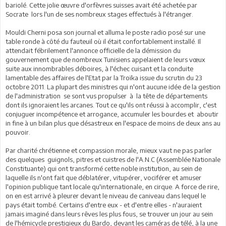
bariolé. Cette jolie œuvre d'orfèvres suisses avait été achetée par
Socrate lors l'un de ses nombreux stages effectués à l'étranger.
Mouldi Cherni posa son journal et alluma le poste radio posé sur une
table ronde à côté du fauteuil où il était confortablement installé. Il
attendait fébrilement l'annonce officielle de la démission du
gouvernement que de nombreux Tunisiens appelaient de leurs vœux
suite aux innombrables déboires, à l'échec cuisant et la conduite
lamentable des affaires de l'Etat par la Troïka issue du scrutin du 23
octobre 2011. La plupart des ministres qui n'ont aucune idée de la gestion
de l'administration se sont vus propulser à la tête de départements
dont ils ignoraient les arcanes. Tout ce qu'ils ont réussi à accomplir, c'est
conjuguer incompétence et arrogance, accumuler les bourdes et aboutir
in fine à un bilan plus que désastreux en l'espace de moins de deux ans au
pouvoir.
Par charité chrétienne et compassion morale, mieux vaut ne pas parler
des quelques guignols, pitres et cuistres de l'A.N.C (Assemblée Nationale
Constituante) qui ont transformé cette noble institution, au sein de
laquelle ils n'ont fait que déblatérer, vitupérer, vociférer et amuser
l'opinion publique tant locale qu'internationale, en cirque. A force de rire,
on en est arrivé à pleurer devant le niveau de caniveau dans lequel le
pays était tombé. Certains d'entre eux - et d'entre elles - n'auraient
jamais imaginé dans leurs rêves les plus fous, se trouver un jour au sein
de l'hémicycle prestigieux du Bardo, devant les caméras de télé, à la une