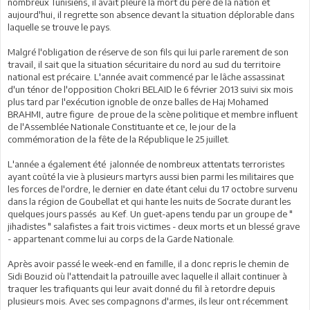
nombreux Tunisiens, il avait pleuré la mort du père de la nation et
aujourd'hui, il regrette son absence devant la situation déplorable dans
laquelle se trouve le pays.
Malgré l'obligation de réserve de son fils qui lui parle rarement de son
travail, il sait que la situation sécuritaire du nord au sud du territoire
national est précaire. L'année avait commencé par le lâche assassinat
d'un ténor de l'opposition Chokri BELAID le 6 février 2013 suivi six mois
plus tard par l'exécution ignoble de onze balles de Haj Mohamed
BRAHMI, autre figure de proue de la scène politique et membre influent
de l'Assemblée Nationale Constituante et ce, le jour de la
commémoration de la fête de la République le 25 juillet.
L'année a également été jalonnée de nombreux attentats terroristes
ayant coûté la vie à plusieurs martyrs aussi bien parmi les militaires que
les forces de l'ordre, le dernier en date étant celui du 17 octobre survenu
dans la région de Goubellat et qui hante les nuits de Socrate durant les
quelques jours passés au Kef. Un guet-apens tendu par un groupe de "
jihadistes " salafistes a fait trois victimes - deux morts et un blessé grave
- appartenant comme lui au corps de la Garde Nationale.
Après avoir passé le week-end en famille, il a donc repris le chemin de
Sidi Bouzid où l'attendait la patrouille avec laquelle il allait continuer à
traquer les trafiquants qui leur avait donné du fil à retordre depuis
plusieurs mois. Avec ses compagnons d'armes, ils leur ont récemment