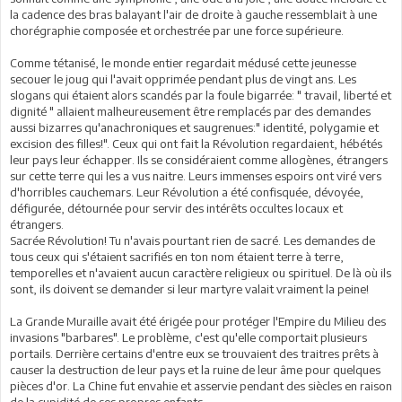
la cadence des bras balayant l'air de droite à gauche ressemblait à une
chorégraphie composée et orchestrée par une force supérieure.
Comme tétanisé, le monde entier regardait médusé cette jeunesse
secouer le joug qui l'avait opprimée pendant plus de vingt ans. Les
slogans qui étaient alors scandés par la foule bigarrée: " travail, liberté et
dignité " allaient malheureusement être remplacés par des demandes
aussi bizarres qu'anachroniques et saugrenues:" identité, polygamie et
excision des filles!". Ceux qui ont fait la Révolution regardaient, hébétés
leur pays leur échapper. Ils se considéraient comme allogènes, étrangers
sur cette terre qui les a vus naitre. Leurs immenses espoirs ont viré vers
d'horribles cauchemars. Leur Révolution a été confisquée, dévoyée,
défigurée, détournée pour servir des intérêts occultes locaux et
étrangers.
Sacrée Révolution! Tu n'avais pourtant rien de sacré. Les demandes de
tous ceux qui s'étaient sacrifiés en ton nom étaient terre à terre,
temporelles et n'avaient aucun caractère religieux ou spirituel. De là où ils
sont, ils doivent se demander si leur martyre valait vraiment la peine!
La Grande Muraille avait été érigée pour protéger l'Empire du Milieu des
invasions "barbares". Le problème, c'est qu'elle comportait plusieurs
portails. Derrière certains d'entre eux se trouvaient des traitres prêts à
causer la destruction de leur pays et la ruine de leur âme pour quelques
pièces d'or. La Chine fut envahie et asservie pendant des siècles en raison
de la cupidité de ses propres enfants.