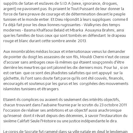
suppôts de Satan et esclaves de S.I.D.A (sexe, ignorance, drogues,
argent) ne pavoisent pas. Ils priaient le Tout Puissant de leur donner la
force de faire preuve de courage et de détermination devant le peuple
tunisien et le monde entier. Et Dieu répondit à leurs suppliques comme Il
l'a déjà fait pour les deux lionnes rugissantes - Walkyries des temps
modernes - Basma Khalfaoui Belaïd et Mbarka Aouaynia Brahmi, ainsi
que les familles de tous ceux qui sont tombés en défendant le drapeau
rouge et blanc durant cette sombre année 2013.
Aux innombrables médias locaux et internationaux venus lui demander
de pointer du doigt les assassins de son fils, Mouldi Cherni n'eut de cesse
d'accuser sans ambages ceux-là mêmes qui étaient soupçonnés d'être
derrière les meurtres qui ont jalonné les dix derniers mois. Pour lui , si on
est certain que ce sont des jihadistes salafistes qui ont appuyé sur la
gâchette, ils l'ont sans doute fait parce qu'ils ont été couvés, financés,
encouragés et soutenus par les gurus et les coryphées des mouvements
islamistes tunisiens et étrangers.
Etaient-ils complices ou avaient-ils seulement des intérêts objectifs,
chacun trouvant dans l'aubaine fournie par le scrutin du 23 octobre 2011
l'occasion de réaliser ses ambitions et un objectif aussi anachronique
qu'insensé dont il rêvait depuis des décennies, à savoir l'instauration du
sixième Califat! Seule l'Histoire ou une justice indépendante le dira.
Le corps de Socrate fut ramené dans sa ville natale en deuil le lendemain