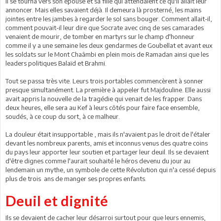
Il se tourna vers son épouse et sa fille qui attendaient ce qu'il allait leur
annoncer. Mais elles savaient déjà. Il demeura là prosterné, les mains
jointes entre les jambes à regarder le sol sans bouger. Comment allait-il,
comment pouvait-il leur dire que Socrate avec cinq de ses camarades
venaient de mourir, de tomber en martyrs sur le champ d'honneur
comme il y a une semaine les deux gendarmes de Goubellat et avant eux
les soldats sur le Mont Chaâmbi en plein mois de Ramadan ainsi que les
leaders politiques Balaïd et Brahmi.
Tout se passa très vite. Leurs trois portables commencèrent à sonner
presque simultanément. La première à appeler fut Majdouline. Elle aussi
avait appris la nouvelle de la tragédie qui venait de les frapper. Dans
deux heures, elle sera au Kef à leurs côtés pour faire face ensemble,
soudés, à ce coup du sort, à ce malheur.
La douleur était insupportable , mais ils n'avaient pas le droit de l'étaler
devant les nombreux parents, amis et inconnus venus des quatre coins
du pays leur apporter leur soutien et partager leur deuil. Ils se devaient
d'être dignes comme l'aurait souhaité le héros devenu du jour au
lendemain un mythe, un symbole de cette Révolution qui n'a cessé depuis
plus de trois ans de manger ses propres enfants.
Deuil et dignité
Ils se devaient de cacher leur désarroi surtout pour que leurs ennemis,