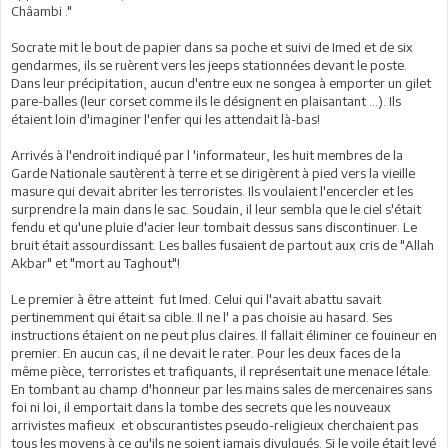
Châambi ."
Socrate mit le bout de papier dans sa poche et suivi de Imed et de six
gendarmes, ils se ruèrent vers les jeeps stationnées devant le poste.
Dans leur précipitation, aucun d'entre eux ne songea à emporter un gilet
pare-balles (leur corset comme ils le désignent en plaisantant ...). Ils
étaient loin d'imaginer l'enfer qui les attendait là-bas!
Arrivés à l'endroit indiqué par l 'informateur, les huit membres de la
Garde Nationale sautèrent à terre et se dirigèrent à pied vers la vieille
masure qui devait abriter les terroristes. Ils voulaient l'encercler et les
surprendre la main dans le sac. Soudain, il leur sembla que le ciel s'était
fendu et qu'une pluie d'acier leur tombait dessus sans discontinuer. Le
bruit était assourdissant. Les balles fusaient de partout aux cris de "Allah
Akbar" et "mort au Taghout"!
Le premier à être atteint fut Imed. Celui qui l'avait abattu savait
pertinemment qui était sa cible. Il ne l' a pas choisie au hasard. Ses
instructions étaient on ne peut plus claires. Il fallait éliminer ce fouineur en
premier. En aucun cas, il ne devait le rater. Pour les deux faces de la
même pièce, terroristes et trafiquants, il représentait une menace létale.
En tombant au champ d'honneur par les mains sales de mercenaires sans
foi ni loi, il emportait dans la tombe des secrets que les nouveaux
arrivistes mafieux et obscurantistes pseudo-religieux cherchaient pas
tous les moyens à ce qu'ils ne soient jamais divulgués. Si le voile était levé