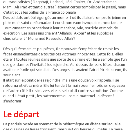
ou syndicalistes ( Daghbaji, Hached, Hédi Chaker, Dr. Abderrahman
Mami, Ali Trad et tant d'autres ) étaient certes tombés par le passé, mais
c'était sous les balles de la France coloniale.
Des soldats ont été égorgés au moment où ils allaient rompre le jeûne en
plein mois saint de Ramadan. Leurs bourreaux invoquaient pourtant le
Tout Puissant en procédant à leur macabre, vile, sordide et morbide
exécution. Les assassins criaient "Allahou Akbar" et les suppliciés
chuchotaient " Mohamed Rassoulou Allah"!
Dès qu'il fermait les paupières, il ne pouvait s'empêcher de revoir les
faces ensanglantées de toutes ces victimes innocentes. Cette fois, elles
étaient toutes réunies dans une sorte de clairière et il lui a semblé que l'un
des gendarmes l'invitait à les rejoindre. Au-dessus de leurs têtes, chacun
avait une étoile qui scintillait. Des anges. Ils avaient l'air d'être heureux, ils
souriaient.
Il était sur le point de les rejoindre, mais une douce voix l'appela. Il se
retourna et vit sa mère. Elle lui tendait la main pour l'empêcher de passer
de l'autre côté. Il revint vers elle et se blottit contre sa poitrine. Comme
quand il était petit , les battements du coeur maternel l'aidèrent à
s'endormir.
Le départ
La pendule posée au sommet de la bibliothèque en ébène sur laquelle
des dizaines de livres trônaient, marquait dix heures du matin. La mère