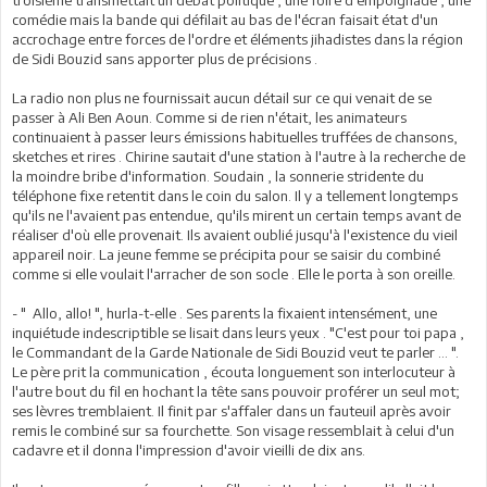
comédie mais la bande qui défilait au bas de l'écran faisait état d'un
accrochage entre forces de l'ordre et éléments jihadistes dans la région
de Sidi Bouzid sans apporter plus de précisions .
La radio non plus ne fournissait aucun détail sur ce qui venait de se
passer à Ali Ben Aoun. Comme si de rien n'était, les animateurs
continuaient à passer leurs émissions habituelles truffées de chansons,
sketches et rires . Chirine sautait d'une station à l'autre à la recherche de
la moindre bribe d'information. Soudain , la sonnerie stridente du
téléphone fixe retentit dans le coin du salon. Il y a tellement longtemps
qu'ils ne l'avaient pas entendue, qu'ils mirent un certain temps avant de
réaliser d'où elle provenait. Ils avaient oublié jusqu'à l'existence du vieil
appareil noir. La jeune femme se précipita pour se saisir du combiné
comme si elle voulait l'arracher de son socle . Elle le porta à son oreille.
- " Allo, allo! ", hurla-t-elle . Ses parents la fixaient intensément, une
inquiétude indescriptible se lisait dans leurs yeux . "C'est pour toi papa ,
le Commandant de la Garde Nationale de Sidi Bouzid veut te parler ... ".
Le père prit la communication , écouta longuement son interlocuteur à
l'autre bout du fil en hochant la tête sans pouvoir proférer un seul mot;
ses lèvres tremblaient. Il finit par s'affaler dans un fauteuil après avoir
remis le combiné sur sa fourchette. Son visage ressemblait à celui d'un
cadavre et il donna l'impression d'avoir vieilli de dix ans.