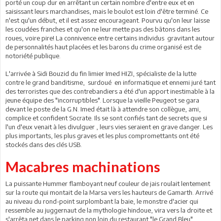
porté un coup dur en arrêtant un certain nombre d'entre eux et en
saisissant leurs marchandises, mais le boulot est loin d'être terminé. Ce
n'est qu'un début, et il est assez encourageant. Pourvu qu'on leur laisse
les coudées franches et qu'on ne leur mette pas des bâtons dans les
roues, voire pire! La connivence entre certains individus gravitant autour
de personnalités haut placées et les barons du crime organisé est de
notoriété publique.
L'arrivée à Sidi Bouzid du fin limier Imed HIZI, spécialiste de la lutte
contre le grand banditisme, surdoué en informatique et ennemi juré tant
des terroristes que des contrebandiers a été d'un apport inestimable à la
jeune équipe des "incorruptibles". Lorsque la vieille Peugeot se gara
devant le poste de la G.N. Imed était là à attendre son collègue, ami,
complice et confident Socrate. Ils se sont confiés tant de secrets que si
l'un d'eux venait à les divulguer , leurs vies seraient en grave danger. Les
plus importants, les plus graves et les plus compromettants ont été
stockés dans des clés USB.
Macabres machinations
La puissante Hummer flamboyant neuf couleur de jais roulait lentement
sur la route qui montait de la Marsa vers les hauteurs de Gamarth. Arrivé
au niveau du rond-point surplombant la baie, le monstre d'acier qui
ressemble au juggernaut de la mythologie hindoue, vira vers la droite et
s'arrêta net dans le parking non loin du restaurant "le Grand Bleu".