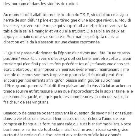
des journaux et dans les studios de radios!
Au moment où il allait tourner le bouton du T.S. F, vieux bijou en acajou
hérité de son défunt père et qui témoigne d'une époque révolue, Mouldi
leva les yeux vers son épouse qui s'apprêtait à mettre le couvert sur la
table de la salle à manger et vit qu'elle titubait. Elle se plia en deux et
appuya la main droite sur son cœur. Son mari se précipita dans sa
direction et l'aida à s'asseoir sur une chaise capitonnée.
- " Que se passe-t-il? demanda l'époux d'une voix inquiète. Tu ne te sens
pas bien? Veux-tu un verre d'eau? ça doit certainement être cette chaleur
torride qui n'en finit pas! Les fois précédentes où je t'avais vue dans cet
état, c'était pour m'annoncer un heureux événement ; maintenant il me
semble que nous sommes trop vieux pour cela ; il faudrait peut-être
encourager nos enfants afin qu'on puisse enfin goûter au bonheur
d'être grand-parents ! " lui dit-il en plaisantant. Il réussit à lui arracher un
timide sourire et fut rassuré. Bien que s'approchant de la soixantaine, elle
a néanmoins gardé, malgré quelques commissures au coin des yeux, la
fraicheur de ses vingt ans.
Beaucoup de gens se posent souvent la question de savoir s'ils ont réussi
dans la vie et ce en mesurant leur succès ou leur échec à l'aune de leur
compte en banque, la fortune amassée ou leurs biens immobiliers. Notre
bonhomme n'a rien de tout cela, mais il estime avoir réussi sa vie grâce
surtout à la perle qu'il a épousée et aux enfants qu'elle lui a donnés.