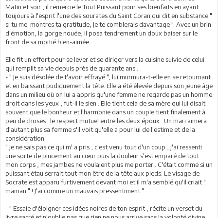
Matin et soir , il remercie le Tout Puissant pour ses bienfaits en ayant
toujours à l'esprit l'une des sourates du Saint Coran qui dit en substance "
si tu me montres ta gratitude, Je te comblerais davantage ". Avec un brin
d'émotion, la gorge nouée, il posa tendrement un doux baiser sur le
front de sa moitié bien-aimée.
Elle fit un effort pour se lever et se diriger vers la cuisine suivie de celui
qui remplit sa vie depuis près de quarante ans .
- " Je suis désolée de t'avoir effrayé ", lui murmura-t-elle en se retournant
et en baissant pudiquement la tête. Elle a été élevée depuis son jeune âge
dans un milieu où on lui a appris qu'une femme ne regarde pas un homme
droit dans les yeux , fut-il le sien . Elle tient cela de sa mère qui lui disait
souvent que le bonheur et l'harmonie dans un couple tient finalement à
peu de choses : le respect mutuel entre les deux époux . Un mari aimera
d'autant plus sa femme s'il voit qu'elle a pour lui de l'estime et de la
considération.
" Je ne sais pas ce qui m' a pris , c'est venu tout d'un coup , j'ai ressenti
une sorte de pincement au cœur puis la douleur s'est emparé de tout
mon corps , mes jambes ne voulaient plus me porter . C'était comme si un
puissant étau serrait tout mon être de la tête aux pieds. Le visage de
Socrate est apparu furtivement devant moi et il m'a semblé qu'il criait "
maman " ! J'ai comme un mauvais pressentiment " .
- " Essaie d'éloigner ces idées noires de ton esprit , récite un verset du
livre sacré et n'oublie pas que rien ne nous arrive sans la volonté divine .