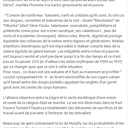
héros", martela l'homme à la barbe grisonnante sel et poivre.
- "Comme de nombreux Tunisiens, naïfs et crédules qu'ils sont, ils ont cru
aux slogans, sornettes et balivernes de la soit - disant "Révolution" de
"Mbarka" (dixit Tahar Fazâa, talentueux journaliste, pamphlétaire et
polémiste connu pour son ironie caustique, ses calembours , jeux de
mots et truculentes chroniques): démocratie, liberté, dignité et partage
équitable des richesses de la nation entre régions et générations. Nobles
intentions chimériques qu'il est impossible à réaliser compte tenu de la
nature égoïste du genre humain. Les inégalités entre riches et pauvres
ont toujours existé et vont perdurer jusqu'à la fin des temps et ce n'est
pas un 14 janvier 2011 (ni d'ailleurs les dates mythiques de 1789 ou 1917)
qui va changer quoi que ce soit à cette situation.
Pour nous , ce chaos est une aubaine et il faut au maximum en profiter "
conclut cyniquement Mr. H . en tirant une bouffée de son cigare cubain
qu'il tenait entre des doigts potelés rappelant les onglets d'un goret
gavé avec les restes de corps humains.
L'alliance objective entre la pègre et la secte ésotérique d'une vision
erronée de la religion était en marche. Le ver est désormais dans le fruit.
Pauvre Tunisie! Il faudra probablement des décennies de sacrifices et de
travail avant de parvenir à l'extirper de tes entrailles!
Beaucoup de gens connaissent la loi de Murphy sur les probabilités et les