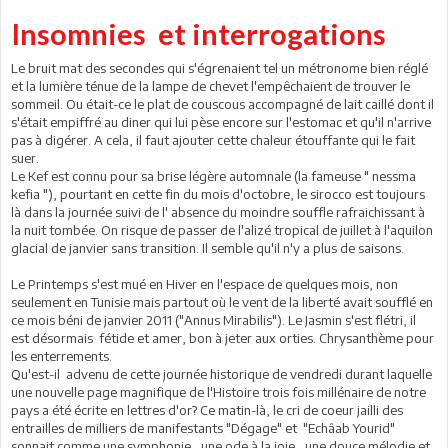
Insomnies et interrogations
Le bruit mat des secondes qui s'égrenaient tel un métronome bien réglé
et la lumière ténue de la lampe de chevet l'empêchaient de trouver le
sommeil. Ou était-ce le plat de couscous accompagné de lait caillé dont il
s'était empiffré au diner qui lui pèse encore sur l'estomac et qu'il n'arrive
pas à digérer. A cela, il faut ajouter cette chaleur étouffante qui le fait
suer.
Le Kef est connu pour sa brise légère automnale (la fameuse " nessma
kefia "), pourtant en cette fin du mois d'octobre, le sirocco est toujours
là dans la journée suivi de l' absence du moindre souffle rafraichissant à
la nuit tombée. On risque de passer de l'alizé tropical de juillet à l'aquilon
glacial de janvier sans transition. Il semble qu'il n'y a plus de saisons.
Le Printemps s'est mué en Hiver en l'espace de quelques mois, non
seulement en Tunisie mais partout où le vent de la liberté avait soufflé en
ce mois béni de janvier 2011 ("Annus Mirabilis"). Le Jasmin s'est flétri, il
est désormais fétide et amer, bon à jeter aux orties. Chrysanthème pour
les enterrements.
Qu'est-il advenu de cette journée historique de vendredi durant laquelle
une nouvelle page magnifique de l'Histoire trois fois millénaire de notre
pays a été écrite en lettres d'or? Ce matin-là, le cri de coeur jailli des
entrailles de milliers de manifestants "Dégage" et "Echâab Yourid"
sonnait comme une symphonie , une ode à la joie , une douce mélodie et