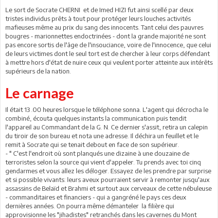
Le sort de Socrate CHERNI et de Imed HIZI fut ainsi scellé par deux
tristes individus prêts à tout pour protéger leurs louches activités
mafieuses même au prix du sang des innocents. Tant celui des pauvres
bougres - marionnettes endoctrinées - dont la grande majorité ne sont
pas encore sortis de l'âge de l'insouciance, voire de l'innocence, que celui
de leurs victimes dont le seul tort est de chercher à leur corps défendant
à mettre hors d'état de nuire ceux qui veulent porter atteinte aux intérêts
supérieurs de la nation.
Le carnage
Il était 13 .00 heures lorsque le téléphone sonna. L'agent qui décrocha le
combiné, écouta quelques instants la communication puis tendit
l'appareil au Commandant de la G. N. Ce dernier s'assit, retira un calepin
du tiroir de son bureau et nota une adresse. Il déchira un feuillet et le
remit à Socrate qui se tenait debout en face de son supérieur.
- " C'est l'endroit où sont planqués une dizaine à une douzaine de
terroristes selon la source qui vient d'appeler. Tu prends avec toi cinq
gendarmes et vous allez les déloger. Essayez de les prendre par surprise
et si possible vivants: leurs aveux pourraient servir à remonter jusqu'aux
assassins de Belaïd et Brahmi et surtout aux cerveaux de cette nébuleuse
- commanditaires et financiers - qui a gangréné le pays ces deux
dernières années. On pourra même démanteler la filière qui
approvisionne les "jihadistes" retranchés dans les cavernes du Mont