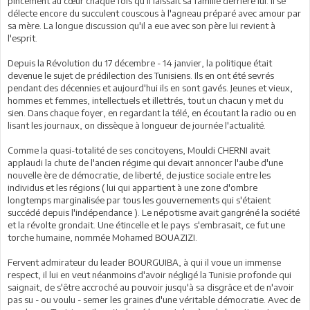
pincement au cœur chaque fois qu'il laissait sa famille derrière lui. Il se
délecte encore du succulent couscous à l'agneau préparé avec amour par
sa mère. La longue discussion qu'il a eue avec son père lui revient à
l'esprit.
Depuis la Révolution du 17 décembre - 14 janvier, la politique était
devenue le sujet de prédilection des Tunisiens. Ils en ont été sevrés
pendant des décennies et aujourd'hui ils en sont gavés. Jeunes et vieux,
hommes et femmes, intellectuels et illettrés, tout un chacun y met du
sien. Dans chaque foyer, en regardant la télé, en écoutant la radio ou en
lisant les journaux, on dissèque à longueur de journée l'actualité.
Comme la quasi-totalité de ses concitoyens, Mouldi CHERNI avait
applaudi la chute de l'ancien régime qui devait annoncer l'aube d'une
nouvelle ère de démocratie, de liberté, de justice sociale entre les
individus et les régions ( lui qui appartient à une zone d'ombre
longtemps marginalisée par tous les gouvernements qui s'étaient
succédé depuis l'indépendance ). Le népotisme avait gangréné la société
et la révolte grondait. Une étincelle et le pays s'embrasait, ce fut une
torche humaine, nommée Mohamed BOUAZIZI.
Fervent admirateur du leader BOURGUIBA, à qui il voue un immense
respect, il lui en veut néanmoins d'avoir négligé la Tunisie profonde qui
saignait, de s'être accroché au pouvoir jusqu'à sa disgrâce et de n'avoir
pas su - ou voulu - semer les graines d'une véritable démocratie. Avec de