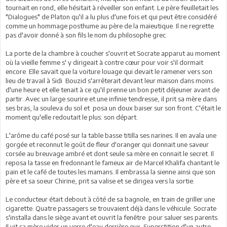
tournait en rond, elle hésitait à réveiller son enfant. Le père feuilletait les
"Dialogues" de Platon qu'il a lu plus d'une fois et qui peut être considéré
comme un hommage posthume au père de la maïeutique. Il ne regrette
pas d'avoir donné à son fils le nom du philosophe grec.
La porte de la chambre à coucher s'ouvrit et Socrate apparut au moment
où la vieille femme s' y dirigeait à contre cœur pour voir s'il dormait
encore. Elle savait que la voiture louage qui devait le ramener vers son
lieu de travail à Sidi Bouzid s'arrêterait devant leur maison dans moins
d'une heure et elle tenait à ce qu'il prenne un bon petit déjeuner avant de
partir. Avec un large sourire et une infinie tendresse, il prit sa mère dans
ses bras, la souleva du sol et posa un doux baiser sur son front. C'était le
moment qu'elle redoutait le plus: son départ.
L'arôme du café posé sur la table basse titilla ses narines. Il en avala une
gorgée et reconnut le goût de fleur d'oranger qui donnait une saveur
corsée au breuvage ambré et dont seule sa mère en connait le secret. Il
reposa la tasse en fredonnant le fameux air de Marcel Khalifa chantant le
pain et le café de toutes les mamans. Il embrassa la sienne ainsi que son
père et sa soeur Chirine, prit sa valise et se dirigea vers la sortie.
Le conducteur était debout à côté de sa bagnole, en train de griller une
cigarette. Quatre passagers se trouvaient déjà dans le véhicule. Socrate
s'installa dans le siège avant et ouvrit la fenêtre pour saluer ses parents.
Il vit sa mère vider un verre d'eau derrière eux. Superstition d'un autre