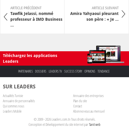
ARTICLE PRÉCÉDENT
ARTICLE SUIVANT
Tawfik Jelassi, nommé
Amira Yahyaoui pleurant
professeur à IMD Business
son père : « Je ...
...
Téléchargez les applications
Leaders
PARTENAIRES
DOSSIERS
LEADERS TV
SUCCESS STORY
OPINIONS
TENDANCE
SUR LEADERS
Actualités Tunisie
Annuaire des entreprises
Annuaire de personnalités
Plan du site
Qui sommes nous
Contact
Leaders Mobile
Abonnez-vous au mensuel
© 2009 - 2026 Leaders.com.tn Tous droits réservés.
Conception et Développement du site internet par
Tanit web