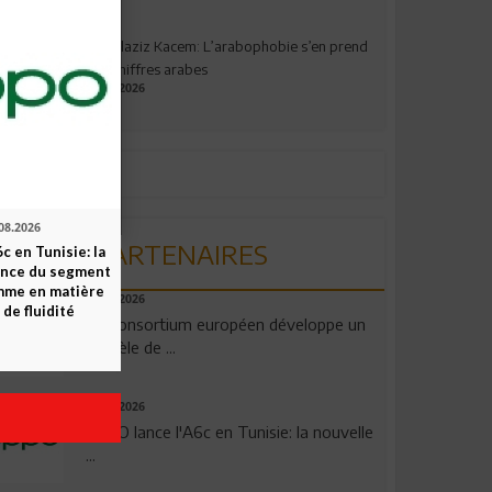
Abdelaziz Kacem: L’arabophobie s’en prend
aux chiffres arabes
09.07.2026
08.2026
PARTENAIRES
c en Tunisie: la
ence du segment
mme en matière
06.08.2026
 de fluidité
Un consortium européen développe un
modèle de ...
04.08.2026
OPPO lance l'A6c en Tunisie: la nouvelle
...