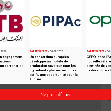
TWEETER
ABONNEZ-VOUS
R CET ARTICLE
0
Commentaires
Commenter
.2026
PARTENAIRES
- 06.08.2026
PARTENAIRES
- 04.
son engagement
Un consortium européen
OPPO lance l'A6
maciens
développe un modèle de
nouvelle référ
à un partenariat
production novateur pour les
d'entrée de ga
ingrédients pharmaceutiques
de durabilité et
actifs, une opportunité pour la
Tunisie
Ne plus afficher