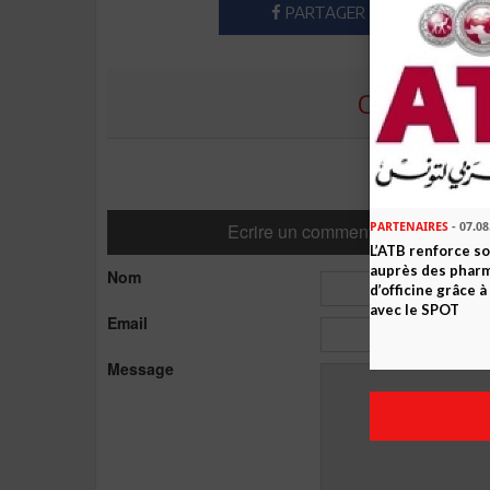
PARTAGER
COMMENTE
Ecrire un commentaire
PARTENAIRES
- 07.08
L’ATB renforce 
auprès des phar
Nom
d’officine grâce 
avec le SPOT
Email
Message