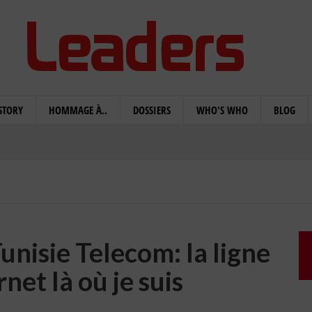
STORY
HOMMAGE À..
DOSSIERS
WHO'S WHO
BLOG
unisie Telecom: la ligne
ernet là où je suis