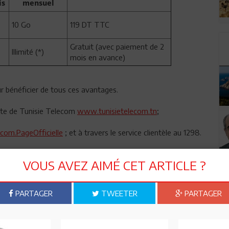
is
mensuel
10 Go
119 DT TTC
Gratuit (avec paiement de 2
Illimité (*)
mois en avance)
r bénéficier de tous ces avantages.
 site de Tunisie Telecom
www.tunisietelecom.tn
;
om.PageOfficielle
; et à travers le service clientèle au 1298.
VOUS AVEZ AIMÉ CET ARTICLE ?
n ami
Imprimer
PARTAGER
TWEETER
PARTAGER
 ? PARTAGEZ-LE AVEC VOS AMIS !