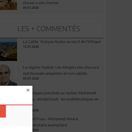
chacun a son charme
09.07.2026
LES + COMMENTÉS
La Galite : le joyau le plus au nord de l'Afrique
12.07.2026
Le régime Tayibat: Les dangers des discours
nutritionnels simplistes et non validés
09.07.2026
Hommages ponctués au recteur Mohamed
Amara, décédé lundi : les mathématiques en
deuil
03.08.2026
Ahmed Friaa - Mohamed Amara:
l’Universitaire exemplaire
04.08.2026