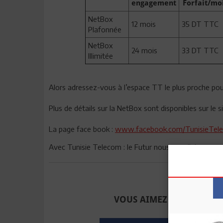
engagement
Forfait/mo
NetBox
12 mois
35 DT TTC
Plafonnée
NetBox
24 mois
33 DT TTC
Illimitée
Alors adressez-vous à l’espace TT le plus proche pou
Plus de détails sur la NetBox sont disponibles sur le
La page face book :
www.facebook.com/TunisieTelec
Avec Tunisie Telecom : le Futur nous appelle!
Envoyer à u
VOUS AIMEZ CET ARTICLE