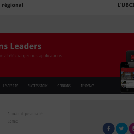
 régional
L’UBCI
ons Leaders
ez télécharger nos applications
LEADERS TV
SUCCESS STORY
OPINIONS
TENDANCE
Annuaire de personnalités
Contact