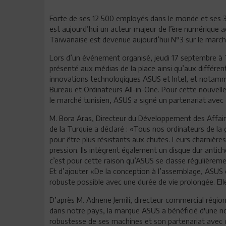
Forte de ses 12 500 employés dans le monde et ses
est aujourd’hui un acteur majeur de l’ère numérique ac
Taïwanaise est devenue aujourd’hui N°3 sur le march
Lors d’un événement organisé, jeudi 17 septembre à T
présenté aux médias de la place ainsi qu’aux différent
innovations technologiques ASUS et Intel, et nota
Bureau et Ordinateurs All-in-One. Pour cette nouvell
le marché tunisien, ASUS a signé un partenariat avec
M. Bora Aras, Directeur du Développement des Affair
de la Turquie a déclaré : «Tous nos ordinateurs de l
pour être plus résistants aux chutes. Leurs charnière
pression. Ils intègrent également un disque dur antich
c’est pour cette raison qu’ASUS se classe régulièreme
Et d’ajouter «De la conception à l’assemblage, ASUS
robuste possible avec une durée de vie prolongée. Elle 
D’après M. Adnene Jemili, directeur commercial régi
dans notre pays, la marque ASUS a bénéficié d'une no
robustesse de ses machines et son partenariat avec de