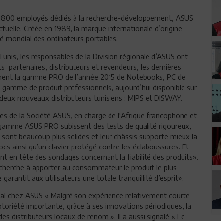
 3800 employés dédiés à la recherche-développement, ASUS
tuelle. Créée en 1989, la marque internationale d’origine
é mondial des ordinateurs portables.
unis, les responsables de la Division régionale d’ASUS ont
s partenaires, distributeurs et revendeurs, les dernières
mment la gamme PRO de l’année 2015 de Notebooks, PC de
e gamme de produit professionnels, aujourd’hui disponible sur
 deux nouveaux distributeurs tunisiens : MIPS et DISWAY.
es de la Société ASUS, en charge de l'Afrique francophone et
a gamme ASUS PRO subissent des tests de qualité rigoureux,
s sont beaucoup plus solides et leur châssis supporte mieux la
ocs ainsi qu’un clavier protégé contre les éclaboussures. Et
nt en tête des sondages concernant la fiabilité des produits».
 cherche à apporter au consommateur le produit le plus
garantit aux utilisateurs une totale tranquillité d’esprit».
onal chez ASUS « Malgré son expérience relativement courte
toriété importante, grâce à ses innovations périodiques, la
s distributeurs locaux de renom ». Il a aussi signalé « Le