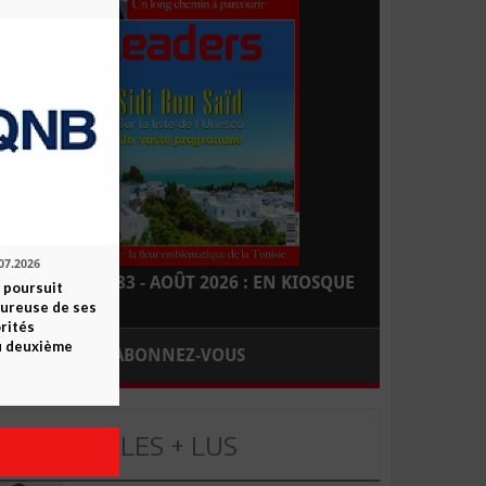
07.2026
LEADERS N° 183 - AOÛT 2026 : EN KIOSQUE
 poursuit
oureuse de ses
orités
u deuxième
ABONNEZ-VOUS
LES + LUS