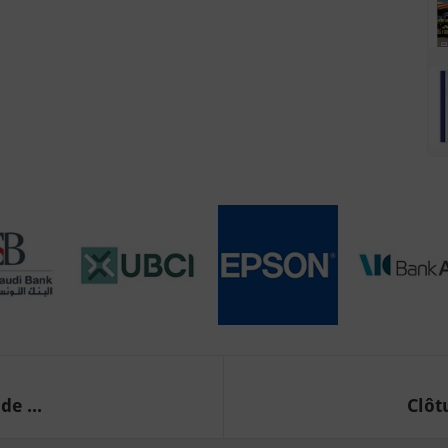
e ...
Clôt