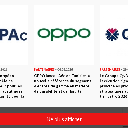
.2026
PARTENAIRES
- 04.08.2026
PARTENAIRES
- 29.
uropéen
OPPO lance l'A6c en Tunisie: la
Le Groupe QNB
dèle de
nouvelle référence du segment
l’exécution rig
eur pour les
d'entrée de gamme en matière
principales pri
rmaceutiques
de durabilité et de fluidité
stratégiques a
tunité pour la
trimestre 2026
Ne plus afficher