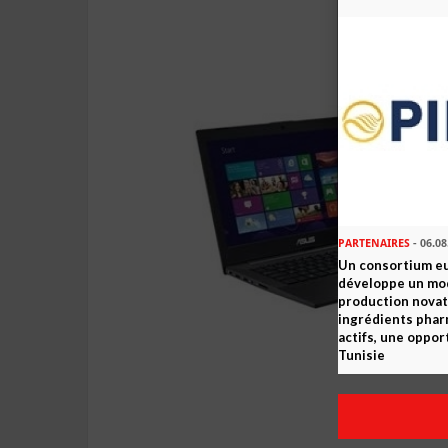
PARTENAIRES
- 06.08
Un consortium e
développe un mo
production novat
ingrédients pha
actifs, une oppor
Tunisie