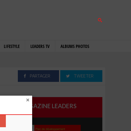
LIFESTYLE
LEADERS TV
ALBUMS PHOTOS
PARTAGER
TWEETER
MAGAZINE LEADERS