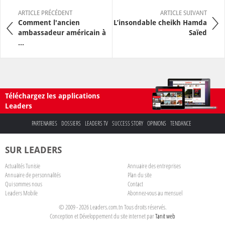
ARTICLE PRÉCÉDENT
ARTICLE SUIVANT
Comment l'ancien
L’insondable cheikh Hamda
ambassadeur américain à
Saïed
...
Téléchargez les applications
Leaders
PARTENAIRES
DOSSIERS
LEADERS TV
SUCCESS STORY
OPINIONS
TENDANCE
SUR LEADERS
Actualités Tunisie
Annuaire des entreprises
Annuaire de personnalités
Plan du site
Qui sommes nous
Contact
Leaders Mobile
Abonnez-vous au mensuel
© 2009 - 2026 Leaders.com.tn Tous droits réservés.
Conception et Développement du site internet par
Tanit web