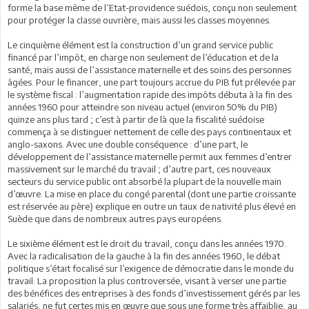
forme la base même de l’Etat-providence suédois, conçu non seulement
pour protéger la classe ouvrière, mais aussi les classes moyennes.
Le cinquième élément est la construction d’un grand service public
financé par l’impôt, en charge non seulement de l’éducation et de la
santé, mais aussi de l’assistance maternelle et des soins des personnes
âgées. Pour le financer, une part toujours accrue du PIB fut prélevée par
le système fiscal : l’augmentation rapide des impôts débuta à la fin des
années 1960 pour atteindre son niveau actuel (environ 50% du PIB)
quinze ans plus tard ; c’est à partir de là que la fiscalité suédoise
commença à se distinguer nettement de celle des pays continentaux et
anglo-saxons. Avec une double conséquence : d’une part, le
développement de l’assistance maternelle permit aux femmes d’entrer
massivement sur le marché du travail ; d’autre part, ces nouveaux
secteurs du service public ont absorbé la plupart de la nouvelle main
d’œuvre. La mise en place du congé parental (dont une partie croissante
est réservée au père) explique en outre un taux de nativité plus élevé en
Suède que dans de nombreux autres pays européens.
Le sixième élément est le droit du travail, conçu dans les années 1970.
Avec la radicalisation de la gauche à la fin des années 1960, le débat
politique s’était focalisé sur l’exigence de démocratie dans le monde du
travail. La proposition la plus controversée, visant à verser une partie
des bénéfices des entreprises à des fonds d’investissement gérés par les
salariés, ne fut certes mis en œuvre que sous une forme très affaiblie, au