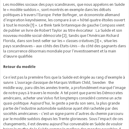
Les modèles sociaux des pays scandinaves, que nous appelons en Suède
le « modèle suédois », sont montrés en exemple dans les débats
politiques à travers l’Europe. Peter Bofinger, un économiste allemand
d’inspiration keynésienne, les compare à un « hôtel quatre étoiles ouvert
à tout le monde [1] ». Le think tank britannique de gauche Compass vient
de publier un livre de Robert Taylor au titre évocateur : La Suède et son
nouveau modèle social-démocrate [2], tandis que l’Américain Richard
Florida, dans son best-seller sur les « classes créatives [3] », situe les
pays scandinaves – aux côtés des Etats-Unis – du côté des gagnants dans
la concurrence désormais mondiale pour l’investissement et la main
d’œuvre qualifiée.
Retour du modèle
Ce n’est pas la première fois que la Suède est érigée au rang d’exemple à
suivre. L’ouvrage classique de Marquis William Child, Sweden : the
middle way, paru dès les années trente, a profondément marqué l’image
de notre pays à travers le monde. A tel point que parmi les Démocrates
américains, acheter une Volvo fut longtemps considéré comme un acte
quasi-politique. Aujourd’hui, le geste a perdu son sens, la plus grande
partie de l’industrie automobile suédoise ayant été rachetée par des
sociétés américaines – c’est un signe parmi d’autres du chemin parcouru
par le modèle suédois depuis les Trente glorieuses. Sous l’impact de ces
changements, il est devenu aujourd’hui convenable en Suède de vouloir
briser le mythe de la Suède comme le meilleur des mondes possibles. Il