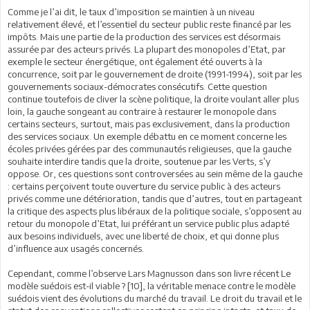
Comme je l’ai dit, le taux d’imposition se maintien à un niveau
relativement élevé, et l’essentiel du secteur public reste financé par les
impôts. Mais une partie de la production des services est désormais
assurée par des acteurs privés. La plupart des monopoles d’Etat, par
exemple le secteur énergétique, ont également été ouverts à la
concurrence, soit par le gouvernement de droite (1991-1994), soit par les
gouvernements sociaux-démocrates consécutifs. Cette question
continue toutefois de cliver la scène politique, la droite voulant aller plus
loin, la gauche songeant au contraire à restaurer le monopole dans
certains secteurs, surtout, mais pas exclusivement, dans la production
des services sociaux. Un exemple débattu en ce moment concerne les
écoles privées gérées par des communautés religieuses, que la gauche
souhaite interdire tandis que la droite, soutenue par les Verts, s’y
oppose. Or, ces questions sont controversées au sein même de la gauche
: certains perçoivent toute ouverture du service public à des acteurs
privés comme une détérioration, tandis que d’autres, tout en partageant
la critique des aspects plus libéraux de la politique sociale, s’opposent au
retour du monopole d’Etat, lui préférant un service public plus adapté
aux besoins individuels, avec une liberté de choix, et qui donne plus
d’influence aux usagés concernés.
Cependant, comme l’observe Lars Magnusson dans son livre récent Le
modèle suédois est-il viable ? [10], la véritable menace contre le modèle
suédois vient des évolutions du marché du travail. Le droit du travail et le