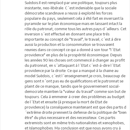
Suèdois.Il est remplacé par une politique, toujours plus
insistante, neo-libérale. C´est indeniable que la sociale
démocratie scandinave a reussi á exploité les forces
populaire du pays, seulement cela á été fait en inversant la
pyramide sur le plan économique mais en laissant intact la
rôle du patronat, comme tous les autres pays d´ailleurs. Cet
inversion s´est effectué en donnant une place trés
importante au concept de "travail", le travail, c´est á dire
aussi la production et la consommation se trouvaient
reunies dans ce concept ce qui a donné á son tour "l´Etat
providence" en plus de la prospérité éconoimique. Depuis
les années 90 les choses ont commencé á changer au profit
du patronnat, en s´attaquant á l´Etat c´est-á-dire l´Etat
providence par la droite. Ce qui a manqué á la chaine au
model Suèdois, c´est l´enseignement,je crois, beaucoup de
gens sont n´ont pas eu de qualifications et le patronnat se
plaint de ce manque, tandis que le gouvernement social-
democrate maintien la "valeur du travail" comme son but de
toujours. Cela á emmener á creer des problèmes au budget
de l´Etat et ensuite (á presque la mort de Etat de
providence) la conséquence maintenant est que des partis d
´extrême droite prennent la defense de la politique de "bien
être" du plus necessaire et des necessiteux. Ces partis
extremists sont en même trés nationalistes et xenophobes,
et Islamophobes. Ma conclusion est que nous avons cru á