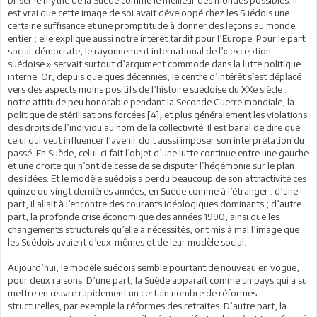
est vrai que cette image de soi avait développé chez les Suédois une
certaine suffisance et une promptitude à donner des leçons au monde
entier ; elle explique aussi notre intérêt tardif pour l’Europe. Pour le parti
social-démocrate, le rayonnement international de l’« exception
suédoise » servait surtout d’argument commode dans la lutte politique
interne. Or, depuis quelques décennies, le centre d’intérêt s’est déplacé
vers des aspects moins positifs de l’histoire suédoise du XXe siècle :
notre attitude peu honorable pendant la Seconde Guerre mondiale, la
politique de stérilisations forcées [4], et plus généralement les violations
des droits de l’individu au nom de la collectivité. Il est banal de dire que
celui qui veut influencer l’avenir doit aussi imposer son interprétation du
passé. En Suède, celui-ci fait l’objet d’une lutte continue entre une gauche
et une droite qui n’ont de cesse de se disputer l’hégémonie sur le plan
des idées. Et le modèle suédois a perdu beaucoup de son attractivité ces
quinze ou vingt dernières années, en Suède comme à l’étranger : d’une
part, il allait à l’encontre des courants idéologiques dominants ; d’autre
part, la profonde crise économique des années 1990, ainsi que les
changements structurels qu’elle a nécessités, ont mis à mal l’image que
les Suédois avaient d’eux-mêmes et de leur modèle social.
Aujourd’hui, le modèle suédois semble pourtant de nouveau en vogue,
pour deux raisons. D’une part, la Suède apparaît comme un pays qui a su
mettre en œuvre rapidement un certain nombre de réformes
structurelles, par exemple la réformes des retraites. D’autre part, la