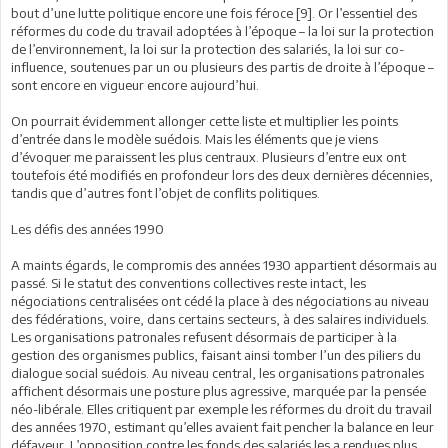
bout d’une lutte politique encore une fois féroce [9]. Or l’essentiel des
réformes du code du travail adoptées à l’époque – la loi sur la protection
de l’environnement, la loi sur la protection des salariés, la loi sur co-
influence, soutenues par un ou plusieurs des partis de droite à l’époque –
sont encore en vigueur encore aujourd’hui.
On pourrait évidemment allonger cette liste et multiplier les points
d’entrée dans le modèle suédois. Mais les éléments que je viens
d’évoquer me paraissent les plus centraux. Plusieurs d’entre eux ont
toutefois été modifiés en profondeur lors des deux dernières décennies,
tandis que d’autres font l’objet de conflits politiques.
Les défis des années 1990
A maints égards, le compromis des années 1930 appartient désormais au
passé. Si le statut des conventions collectives reste intact, les
négociations centralisées ont cédé la place à des négociations au niveau
des fédérations, voire, dans certains secteurs, à des salaires individuels.
Les organisations patronales refusent désormais de participer à la
gestion des organismes publics, faisant ainsi tomber l’un des piliers du
dialogue social suédois. Au niveau central, les organisations patronales
affichent désormais une posture plus agressive, marquée par la pensée
néo-libérale. Elles critiquent par exemple les réformes du droit du travail
des années 1970, estimant qu’elles avaient fait pencher la balance en leur
défaveur. L’opposition contre les fonds des salariés les a rendues plus