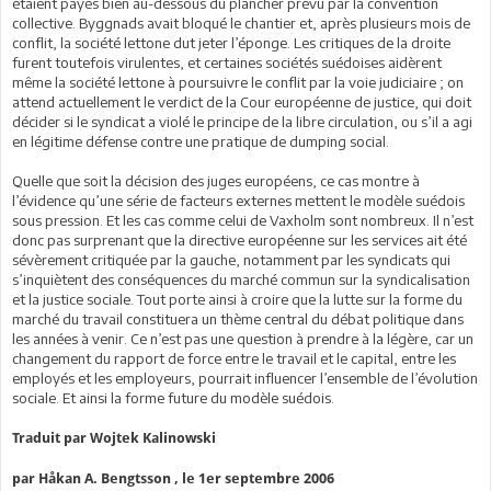
étaient payés bien au-dessous du plancher prévu par la convention
collective. Byggnads avait bloqué le chantier et, après plusieurs mois de
conflit, la société lettone dut jeter l’éponge. Les critiques de la droite
furent toutefois virulentes, et certaines sociétés suédoises aidèrent
même la société lettone à poursuivre le conflit par la voie judiciaire ; on
attend actuellement le verdict de la Cour européenne de justice, qui doit
décider si le syndicat a violé le principe de la libre circulation, ou s’il a agi
en légitime défense contre une pratique de dumping social.
Quelle que soit la décision des juges européens, ce cas montre à
l’évidence qu’une série de facteurs externes mettent le modèle suédois
sous pression. Et les cas comme celui de Vaxholm sont nombreux. Il n’est
donc pas surprenant que la directive européenne sur les services ait été
sévèrement critiquée par la gauche, notamment par les syndicats qui
s’inquiètent des conséquences du marché commun sur la syndicalisation
et la justice sociale. Tout porte ainsi à croire que la lutte sur la forme du
marché du travail constituera un thème central du débat politique dans
les années à venir. Ce n’est pas une question à prendre à la légère, car un
changement du rapport de force entre le travail et le capital, entre les
employés et les employeurs, pourrait influencer l’ensemble de l’évolution
sociale. Et ainsi la forme future du modèle suédois.
Traduit par Wojtek Kalinowski
par Håkan A. Bengtsson , le 1er septembre 2006