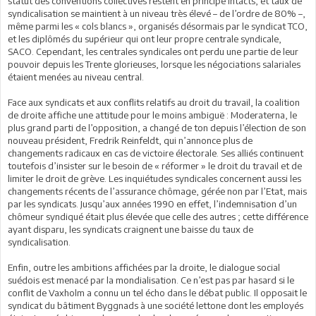
statut des conventions collectives restent en principe intacts, et taux de
syndicalisation se maintient à un niveau très élevé – de l’ordre de 80% –,
même parmi les « cols blancs », organisés désormais par le syndicat TCO,
et les diplômés du supérieur qui ont leur propre centrale syndicale,
SACO. Cependant, les centrales syndicales ont perdu une partie de leur
pouvoir depuis les Trente glorieuses, lorsque les négociations salariales
étaient menées au niveau central.
Face aux syndicats et aux conflits relatifs au droit du travail, la coalition
de droite affiche une attitude pour le moins ambiguë : Moderaterna, le
plus grand parti de l’opposition, a changé de ton depuis l’élection de son
nouveau président, Fredrik Reinfeldt, qui n’annonce plus de
changements radicaux en cas de victoire électorale. Ses alliés continuent
toutefois d’insister sur le besoin de « réformer » le droit du travail et de
limiter le droit de grève. Les inquiétudes syndicales concernent aussi les
changements récents de l’assurance chômage, gérée non par l’Etat, mais
par les syndicats. Jusqu’aux années 1990 en effet, l’indemnisation d’un
chômeur syndiqué était plus élevée que celle des autres ; cette différence
ayant disparu, les syndicats craignent une baisse du taux de
syndicalisation.
Enfin, outre les ambitions affichées par la droite, le dialogue social
suédois est menacé par la mondialisation. Ce n’est pas par hasard si le
conflit de Vaxholm a connu un tel écho dans le débat public. Il opposait le
syndicat du bâtiment Byggnads à une société lettone dont les employés