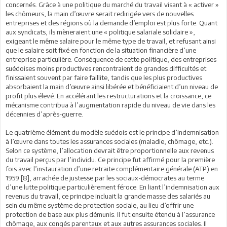
concernés. Grâce à une politique du marché du travail visant à « activer »
les chômeurs, la main d’œuvre serait redirigée vers de nouvelles
entreprises et des régions où la demande d’emploi est plus forte. Quant
aux syndicats, ils mèneraient une « politique salariale solidaire »,
exigeant le même salaire pour le même type de travail, et refusant ainsi
que le salaire soit fixé en fonction de la situation financière d’une
entreprise particulière. Conséquence de cette politique, des entreprises
suédoises moins productives rencontraient de grandes difficultés et
finissaient souvent par faire faillite, tandis que les plus productives
absorbaient la main d’œuvre ainsi libérée et bénéficiaient d’un niveau de
profit plus élevé. En accélérant les restructurations et la croissance, ce
mécanisme contribua à l’augmentation rapide du niveau de vie dans les
décennies d’après-guerre.
Le quatrième élément du modèle suédois est le principe d’indemnisation
à l’œuvre dans toutes les assurances sociales (maladie, chômage, etc.).
Selon ce système, l’allocation devrait être proportionnelle aux revenus
du travail perçus par l’individu. Ce principe fut affirmé pour la première
fois avec l’instauration d’une retraite complémentaire générale (ATP) en
1959 [8], arrachée de justesse par les sociaux-démocrates au terme
d’une lutte politique particulièrement féroce. En liant l’indemnisation aux
revenus du travail, ce principe incluait la grande masse des salariés au
sein du même système de protection sociale, au lieu d’offrir une
protection de base aux plus démunis. Il fut ensuite étendu à l’assurance
chômage, aux congés parentaux et aux autres assurances sociales. Il