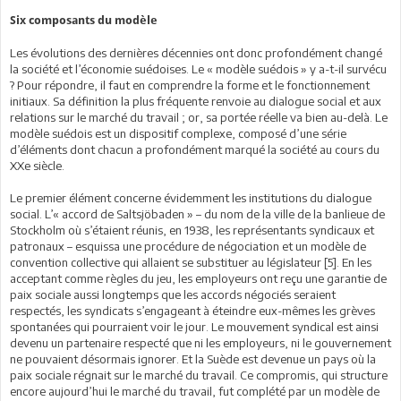
Six composants du modèle
Les évolutions des dernières décennies ont donc profondément changé
la société et l’économie suédoises. Le « modèle suédois » y a-t-il survécu
? Pour répondre, il faut en comprendre la forme et le fonctionnement
initiaux. Sa définition la plus fréquente renvoie au dialogue social et aux
relations sur le marché du travail ; or, sa portée réelle va bien au-delà. Le
modèle suédois est un dispositif complexe, composé d’une série
d’éléments dont chacun a profondément marqué la société au cours du
XXe siècle.
Le premier élément concerne évidemment les institutions du dialogue
social. L’« accord de Saltsjöbaden » – du nom de la ville de la banlieue de
Stockholm où s’étaient réunis, en 1938, les représentants syndicaux et
patronaux – esquissa une procédure de négociation et un modèle de
convention collective qui allaient se substituer au législateur [5]. En les
acceptant comme règles du jeu, les employeurs ont reçu une garantie de
paix sociale aussi longtemps que les accords négociés seraient
respectés, les syndicats s’engageant à éteindre eux-mêmes les grèves
spontanées qui pourraient voir le jour. Le mouvement syndical est ainsi
devenu un partenaire respecté que ni les employeurs, ni le gouvernement
ne pouvaient désormais ignorer. Et la Suède est devenue un pays où la
paix sociale régnait sur le marché du travail. Ce compromis, qui structure
encore aujourd’hui le marché du travail, fut complété par un modèle de