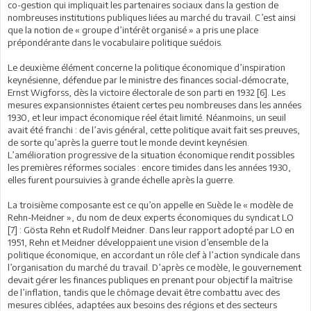
co-gestion qui impliquait les partenaires sociaux dans la gestion de
nombreuses institutions publiques liées au marché du travail. C’est ainsi
que la notion de « groupe d’intérêt organisé » a pris une place
prépondérante dans le vocabulaire politique suédois.
Le deuxième élément concerne la politique économique d’inspiration
keynésienne, défendue par le ministre des finances social-démocrate,
Ernst Wigforss, dès la victoire électorale de son parti en 1932 [6]. Les
mesures expansionnistes étaient certes peu nombreuses dans les années
1930, et leur impact économique réel était limité. Néanmoins, un seuil
avait été franchi : de l’avis général, cette politique avait fait ses preuves,
de sorte qu’après la guerre tout le monde devint keynésien.
L’amélioration progressive de la situation économique rendit possibles
les premières réformes sociales : encore timides dans les années 1930,
elles furent poursuivies à grande échelle après la guerre.
La troisième composante est ce qu’on appelle en Suède le « modèle de
Rehn-Meidner », du nom de deux experts économiques du syndicat LO
[7] : Gösta Rehn et Rudolf Meidner. Dans leur rapport adopté par LO en
1951, Rehn et Meidner développaient une vision d’ensemble de la
politique économique, en accordant un rôle clef à l’action syndicale dans
l’organisation du marché du travail. D’après ce modèle, le gouvernement
devait gérer les finances publiques en prenant pour objectif la maîtrise
de l’inflation, tandis que le chômage devait être combattu avec des
mesures ciblées, adaptées aux besoins des régions et des secteurs