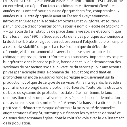
croissance a retrouvé un niveau élevé et le déficit public s’est transformé
en excédent, en dépit d’un taux du chômage relativement élevé. Les
années 1990 ont été pour nous une époque charnière, comparable aux
années 1930. Cette époque-là avait vu l’essor du keynésianisme –
introduit en Suède par le social-démocrate Ernst Wigforss, et soutenu
par un groupe d’économistes connus sous le nom d’« école de Stockholm
» – qui accordait à l’Etat plus de place dans la vie sociale et économique.
Dans les années 1990, la Suède adapta de fait sa politique économique à
la doctrine libérale en vigueur, en subordonnant l’objectif du plein emploi
à celui de la stabilité des prix. La crise économique du début de la
décennie, visible notamment à travers la hausse spectaculaire du
chômage, imposa plusieurs réformes douloureuses : importantes coupes
budgétaires dans le service public, baisse des taux d’indemnisation des
systèmes de protection sociale, ouverture du service public aux acteurs
privés (par exemple dans le domaine de l’éducation) modifiant en
profondeur un modèle jusqu’ici fondé presque exclusivement sur la
production publique de ce type de services. A maints égards, la Suède a
pour ainsi dire plongé dans la potion néo-libérale. Toutefois, la structure
de base du système de protection sociale a été maintenue, le taux
d’imposition reste comparativement élevé, et les taux d’indemnisation
des assurances sociales ont même été revus à la hausse. La direction du
parti social-démocrate évoque désormais la possibilité de nouvelles
augmentations d’impôt, surtout pour financer les systèmes de santé et
de soins des personnes âgées, dont le coût s’envole avec le vieillissement
de la population.