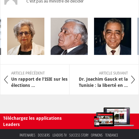
C'est pas au ministre de decider
ARTICLE PRÉCÉDENT
ARTICLE SUIVANT
Un rapport de l'ISIE sur les
Dr. Joachim Gauck et la
élections ...
Tunisie : la liberté en ...
Téléchargez les applications
Leaders
PARTENAIRES
DOSSIERS
LEADERS TV
SUCCESS STORY
OPINIONS
TENDANCE