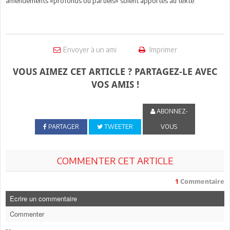
amendements «profonds ou partiels» soient apportés au texte.
Envoyer à un ami
Imprimer
VOUS AIMEZ CET ARTICLE ? PARTAGEZ-LE AVEC
VOS AMIS !
ABONNEZ-
PARTAGER
TWEETER
VOUS
COMMENTER CET ARTICLE
1
Commentaire
Ecrire un commentaire
Commenter