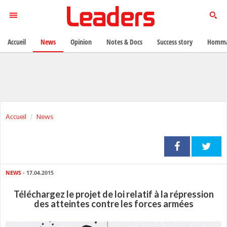
Accueil
News
Opinion
Notes & Docs
Success story
Homma
Accueil
News
NEWS
- 17.04.2015
Téléchargez le projet de loi relatif à la répression
des atteintes contre les forces armées