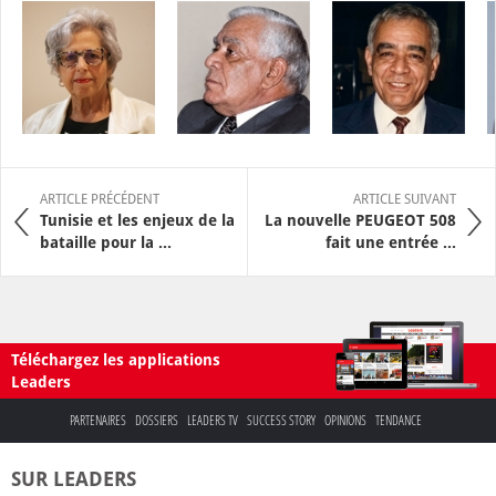
ARTICLE PRÉCÉDENT
ARTICLE SUIVANT
Tunisie et les enjeux de la
La nouvelle PEUGEOT 508
bataille pour la ...
fait une entrée ...
Téléchargez les applications
Leaders
PARTENAIRES
DOSSIERS
LEADERS TV
SUCCESS STORY
OPINIONS
TENDANCE
SUR LEADERS