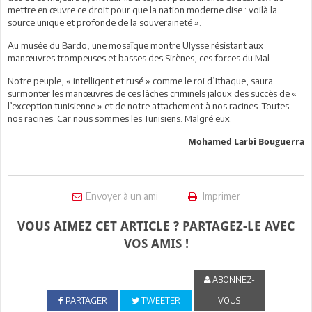
mettre en œuvre ce droit pour que la nation moderne dise : voilà la
source unique et profonde de la souveraineté ».
Au musée du Bardo, une mosaïque montre Ulysse résistant aux
manœuvres trompeuses et basses des Sirènes, ces forces du Mal.
Notre peuple, « intelligent et rusé » comme le roi d’Ithaque, saura
surmonter les manœuvres de ces lâches criminels jaloux des succès de «
l’exception tunisienne » et de notre attachement à nos racines. Toutes
nos racines. Car nous sommes les Tunisiens. Malgré eux.
Mohamed Larbi Bouguerra
Envoyer à un ami
Imprimer
VOUS AIMEZ CET ARTICLE ? PARTAGEZ-LE AVEC
VOS AMIS !
ABONNEZ-
PARTAGER
TWEETER
VOUS