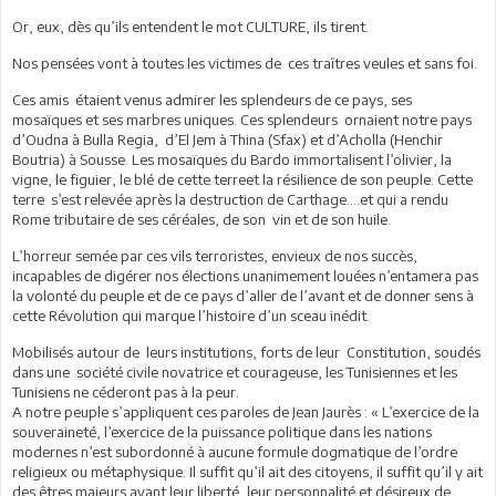
Or, eux, dès qu’ils entendent le mot CULTURE, ils tirent.
Nos pensées vont à toutes les victimes de ces traîtres veules et sans foi.
Ces amis étaient venus admirer les splendeurs de ce pays, ses
mosaïques et ses marbres uniques. Ces splendeurs ornaient notre pays
d’Oudna à Bulla Regia, d’El Jem à Thina (Sfax) et d’Acholla (Henchir
Boutria) à Sousse. Les mosaïques du Bardo immortalisent l’olivier, la
vigne, le figuier, le blé de cette terreet la résilience de son peuple. Cette
terre s’est relevée après la destruction de Carthage….et qui a rendu
Rome tributaire de ses céréales, de son vin et de son huile.
L’horreur semée par ces vils terroristes, envieux de nos succès,
incapables de digérer nos élections unanimement louées n’entamera pas
la volonté du peuple et de ce pays d’aller de l’avant et de donner sens à
cette Révolution qui marque l’histoire d’un sceau inédit.
Mobilisés autour de leurs institutions, forts de leur Constitution, soudés
dans une société civile novatrice et courageuse, les Tunisiennes et les
Tunisiens ne céderont pas à la peur.
A notre peuple s’appliquent ces paroles de Jean Jaurès : « L’exercice de la
souveraineté, l’exercice de la puissance politique dans les nations
modernes n’est subordonné à aucune formule dogmatique de l’ordre
religieux ou métaphysique. Il suffit qu’il ait des citoyens, il suffit qu’il y ait
des êtres majeurs ayant leur liberté, leur personnalité et désireux de