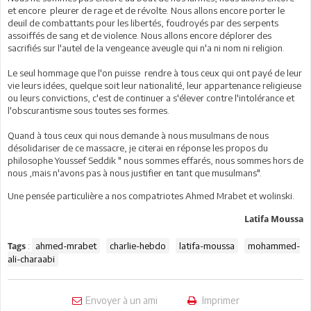
et encore pleurer de rage et de révolte. Nous allons encore porter le
deuil de combattants pour les libertés, foudroyés par des serpents
assoiffés de sang et de violence. Nous allons encore déplorer des
sacrifiés sur l'autel de la vengeance aveugle qui n'a ni nom ni religion.
Le seul hommage que l'on puisse rendre à tous ceux qui ont payé de leur
vie leurs idées, quelque soit leur nationalité, leur appartenance religieuse
ou leurs convictions, c'est de continuer a s'élever contre l'intolérance et
l'obscurantisme sous toutes ses formes.
Quand à tous ceux qui nous demande à nous musulmans de nous
désolidariser de ce massacre, je citerai en réponse les propos du
philosophe Youssef Seddik " nous sommes effarés, nous sommes hors de
nous ,mais n'avons pas à nous justifier en tant que musulmans".
Une pensée particulière a nos compatriotes Ahmed Mrabet et wolinski.
Latifa Moussa
:
ahmed-mrabet
charlie-hebdo
latifa-moussa
mohammed-
Tags
ali-charaabi
Envoyer à un ami
Imprimer