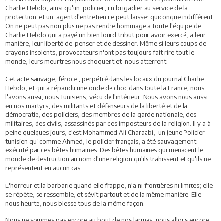
Charlie Hebdo, ainsi qu'un policier, un brigadier au service de la
protection et un agent d'entretien ne peut laisser quiconque indifférent.
On ne peut pas non plus ne pas rendre hommage a toute l'équipe de
Charlie Hebdo qui a payé un bien lourd tribut pour avoir exercé, a leur
manière, leur liberté de penser et de dessiner. Même si leurs coups de
crayons insolents, provocateurs n'ont pas toujours fait rire tout le
monde, leurs meurtres nous choquent et nous atterrent.
Cet acte sauvage, féroce , perpétré dans les locaux du journal Charlie
Hebdo, et qui a répandu une onde de choc dans toute la France, nous
l'avons aussi, nous Tunisiens, vécu de l'intérieur. Nous avons nous aussi
eu nos martyrs, des militants et défenseurs de la liberté et de la
démocratie, des policiers, des membres de la garde nationale, des
militaires, des civils, assassinés par des imposteurs de la religion. Il y a à
peine quelques jours, c'est Mohammed Ali Charaabi, un jeune Policier
tunisien qui comme Ahmed, le policier français, a été sauvagement
exécuté par ces bêtes humaines. Des bêtes humaines qui menacent le
monde de destruction au nom d'une religion qu'ils trahissent et qu'ils ne
représentent en aucun cas.
L'horreur et la barbarie quand elle frappe, n'a ni frontières ni limites; elle
se répète, se ressemble, et sévit partout et de la même manière. Elle
nous heurte, nous blesse tous de la même façon.
Nous ne sommes pas encore au bout de nos larmes, nous allons encore