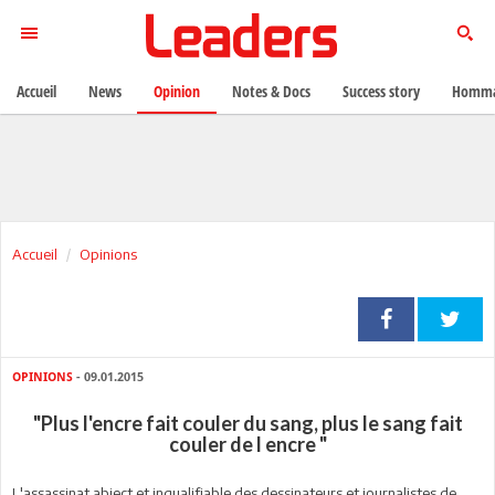
Accueil
News
Opinion
Notes & Docs
Success story
Homma
Accueil
Opinions
OPINIONS
- 09.01.2015
"Plus l'encre fait couler du sang, plus le sang fait
couler de l encre "
L'assassinat abject et inqualifiable des dessinateurs et journalistes de