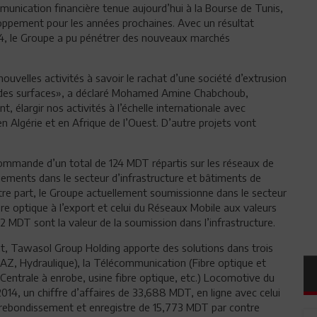
unication financière tenue aujourd’hui à la Bourse de Tunis,
oppement pour les années prochaines. Avec un résultat
14, le Groupe a pu pénétrer des nouveaux marchés
ouvelles activités à savoir le rachat d’une société d’extrusion
nt des surfaces», a déclaré Mohamed Amine Chabchoub,
élargir nos activités à l’échelle internationale avec
n Algérie et en Afrique de l’Ouest. D’autre projets vont
mmande d’un total de 124 MDT répartis sur les réseaux de
ements dans le secteur d’infrastructure et bâtiments de
utre part, le Groupe actuellement soumissionne dans le secteur
e optique à l’export et celui du Réseaux Mobile aux valeurs
MDT sont la valeur de la soumission dans l’infrastructure.
t, Tawasol Group Holding apporte des solutions dans trois
GAZ, Hydraulique), la Télécommunication (Fibre optique et
, Centrale à enrobe, usine fibre optique, etc.) Locomotive du
14, un chiffre d’affaires de 33,688 MDT, en ligne avec celui
 un rebondissement et enregistre de 15,773 MDT par contre