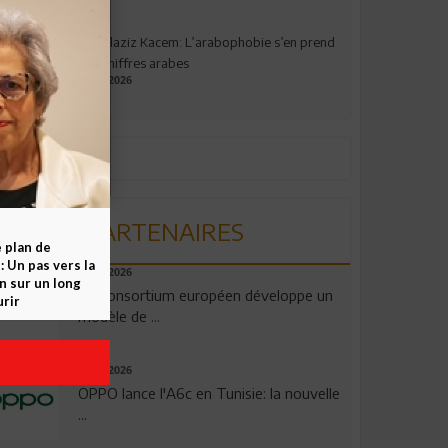
Abdelaziz Kacem: L’arabophobie s’en prend
aux chiffres arabes
09.07.2026
PARTENAIRES
e plan de
 Un pas vers la
06.08.2026
n sur un long
Un consortium européen développe un
rir
modèle de ...
04.08.2026
OPPO lance l'A6c en Tunisie: la nouvelle
...