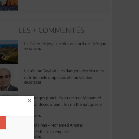
LES + COMMENTÉS
La Galite : le joyau le plus au nord de l'Afrique
12.07.2026
Le régime Tayibat: Les dangers des discours
nutritionnels simplistes et non validés
09.07.2026
Hommages ponctués au recteur Mohamed
Amara, décédé lundi : les mathématiques en
deuil
03.08.2026
Ahmed Friaa - Mohamed Amara:
l’Universitaire exemplaire
04.08.2026