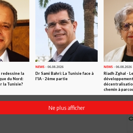
NEWS
- 06.08.2026
NEWS
- 06.08.2026
 redessine la
Dr Sami Bahri: La Tunisie face à
Riadh Zghal - L
ique du Nord:
l'IA - 2ème partie
développement:
 la Tunisie?
décentralisatio
chemin à parcou
Ne plus afficher