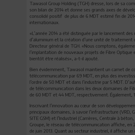
Tawasol Group Holding (TGH) dresse, lors de sa comm
son bilan de 2014 et donne ses grands axes de dével
consolidé positif de plus de 6 MDT estimé fin de 20
internationaux.
«L’année 2014 a été distinguée par le lancement des n
d’aluminium et la création d’une unité de traiteme
Directeur général de TGH. «Nous comptons, également, 
l’implantation de nouveaux projets de Fibre Optique e
bientôt être réalisés», a-t-il ajouté.
Bien évidemment, Tawasol maintient un carnet de co
télécommunication par 69 MDT, en plus des investiss
l’ordre de 50 MDT et dans l’industrie par 5 MDT. D’a
de télécommunication dans les deux domaines de Fibr
de 60 MDT et 44 MDT, respectivement. Également, 12 
Inscrivant l’innovation au cœur de son développemen
principaux domaines, à savoir l’infrastructure (VRD, 
SITE GSM) et l’Industriel (Carrières, Centrale à béton
Groupe, le réseau de télécommunication affiche, en 20
de juin 2013. Quant au secteur industriel, il affiche