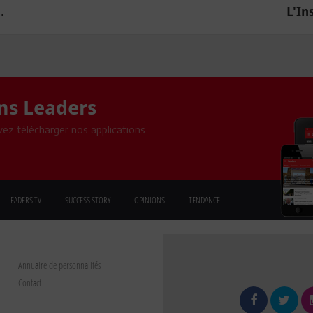
.
L'In
ons Leaders
ez télécharger nos applications
LEADERS TV
SUCCESS STORY
OPINIONS
TENDANCE
Annuaire de personnalités
Contact