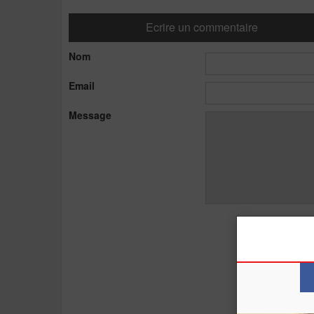
Ecrire un commentaire
Nom
Email
Message