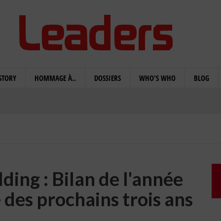
STORY
HOMMAGE À..
DOSSIERS
WHO'S WHO
BLOG
ing : Bilan de l'année
 des prochains trois ans