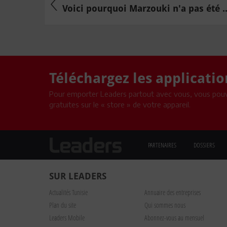
Voici pourquoi Marzouki n'a pas été ..
Téléchargez les applicati
Pour emporter Leaders partout avec vous, vous pouv
gratuites sur le « store » de votre appareil.
PARTENAIRES
DOSSIERS
SUR LEADERS
Actualités Tunisie
Annuaire des entreprises
Plan du site
Qui sommes nous
Leaders Mobile
Abonnez-vous au mensuel