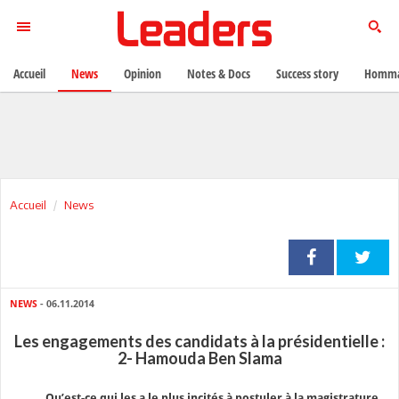
Accueil
News
Opinion
Notes & Docs
Success story
Homma
Accueil
News
NEWS
- 06.11.2014
Les engagements des candidats à la présidentielle :
2- Hamouda Ben Slama
Qu’est-ce qui les a le plus incités à postuler à la magistrature