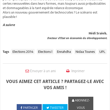
certes renouvelées dans leurs formes, mais toujours aussi préjudiciables
et dommageables à la tant espérée relance économique.
Alors un nouveau gouvernement de technocrates ? Le scénario est
plausible !
A suivre
Hédi Sraieb,
Docteur d’Etat en économie du développement.
:
Elections 2014
Elections l
Ennahdha
Nidaa Tounes
UPL
Tags
Envoyer à un ami
Imprimer
VOUS AIMEZ CET ARTICLE ? PARTAGEZ-LE AVEC
VOS AMIS !
ABONNEZ-
PARTAGER
TWEETER
VOUS