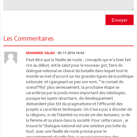
Envoyer
Les Commentaires
MOHAMED SALAH
- 05-11-2014 14:54
Peut être que la feuille de route , concepte qui m'a bien fait
rire au début, est le salut pour le nouveau gvt, faire du
dialogue national un cheval de bataille dans lequel tout le
monde se met d'accord sur les grandes lignes de la politique
nationale. et cgangeant un peu son nom, " le conseil de
scenat"!!lol. plus serieusement, la prochaine étape se
caractérise par le poids moins important des ideologies,
puisque les sujets sécuritaire, de developpement ...
demandent plus tôt du pragmatisme et l'éfficacité des
projets a caractères techniques. On n'aura pas à discuter de
la réligions, ni de l'identité ou mode vie des tunisiens, ni de
la femme et sa place dans la société. Pour cette raison , je
trouve le "dialogue national est une solution pas bete du
tout, avec une feuille de route precise pour le
gouvernement et cette fois-ci un suivi rigoureux des