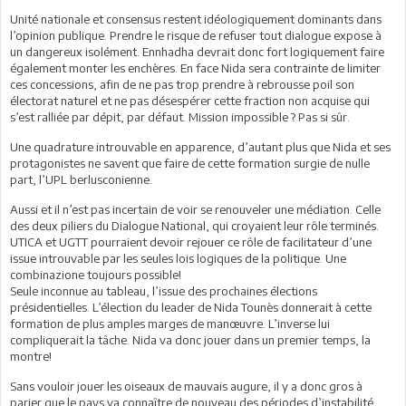
Unité nationale et consensus restent idéologiquement dominants dans
l’opinion publique. Prendre le risque de refuser tout dialogue expose à
un dangereux isolément. Ennhadha devrait donc fort logiquement faire
également monter les enchères. En face Nida sera contrainte de limiter
ces concessions, afin de ne pas trop prendre à rebrousse poil son
électorat naturel et ne pas désespérer cette fraction non acquise qui
s’est ralliée par dépit, par défaut. Mission impossible ? Pas si sûr.
Une quadrature introuvable en apparence, d’autant plus que Nida et ses
protagonistes ne savent que faire de cette formation surgie de nulle
part, l’UPL berlusconienne.
Aussi et il n’est pas incertain de voir se renouveler une médiation. Celle
des deux piliers du Dialogue National, qui croyaient leur rôle terminés.
UTICA et UGTT pourraient devoir rejouer ce rôle de facilitateur d’une
issue introuvable par les seules lois logiques de la politique. Une
combinazione toujours possible!
Seule inconnue au tableau, l’issue des prochaines élections
présidentielles. L’élection du leader de Nida Tounès donnerait à cette
formation de plus amples marges de manœuvre. L’inverse lui
compliquerait la tâche. Nida va donc jouer dans un premier temps, la
montre!
Sans vouloir jouer les oiseaux de mauvais augure, il y a donc gros à
parier que le pays va connaître de nouveau des périodes d’instabilité,