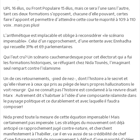
UPL 16 élus, ou Front Populaire 15 élus, mais ce sera l’une sans l’autre,
tant ces deux formations s’opposent, chacune d’elle pouvant, certes
faire l’appoint et permettre d’atteindre cette courte majorité à 109 à 110
voix…mais pas plus!
L’arithmétique est implacable et oblige à reconsidérer «le scénario
impensable». Celui d’un rapprochement, d’une entente avec Ennhadha
qui recueille 31% et 69 parlementaires.
Qui l’eut cru? Un scénario cauchemardesque pour cet électorat qui a fui
les formations historiques, se réfugiant chez Nida Tounès, l’imaginant
seul rempart contre l’islamisme.
Un de ces retournements, -pied de nez-, dont l’histoire a le secret et
qu’elle réserve à ceux qui pris au piège de leurs propres hallucinations le
voit resurgir. Qui ne connaît pas l’histoire est condamné à la revivre disait
Marx : Autrement dit s’habituer à l’idée d’une composante islamiste dans
le paysage politique et ce durablement et avec laquelle il faudra
composer!
Nida prend toute la mesure de cette équation impensable ! Mais
certainement pas impensée. Les stratèges du mouvement ont déjà
anticipé ce rapprochement jugé contre-nature, et cherchent
manifestement à l’habiller, car il en va aussi de sa crédibilité de chef
d’une future majorité de gouvernement à défaut d’une majorité d’idées.