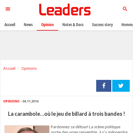
Accueil
News
Opinion
Notes & Docs
Success story
Homma
Accueil
Opinions
OPINIONS
- 04.11.2014
La carambole…où le jeu de billard à trois bandes !
Pardonnez ce détour! La scène politique
sortie des urnes ressemble, à s’y méprendre,