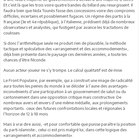
Et c’est là que les trois voire quatre bandes du billard-jeu resurgissent. Il
faudra bien que Nida Tounès fasse des concessions voire des compromis
difficiles, incertains et possiblement fugaces. Un régime des partis à la
française (3e et 4e république), à l’italienne, prédisent déjà de nombreux
observateurs et analystes, qui fustigent par avance les tractations de
coulisses.
Si donc l’arithmétique seule ne produit rien de plausible, la méthode
tactique et spéculative des «arrangement et des accommodements»,
déjà bien présente dans le paysage ces dernières années, a toute les
chances d’être féconde.
Aucun acteur-joueur ne s’y trompe. Le calcul qualitatif est de mise.
Le Front Populaire, par exemple, qui a construit une image de radicalité
aura toutes les peines du monde à se décider à l’aune des avantages-
inconvénients d’une participation à un gouvernement de salut ou du
cantonnement dans une opposition critique mais constructive. De
nombreux avers et envers d’une même médaille, aux prolongements
importants…ceux des futures confrontations locales et régionales à
l’horizon de 12 à 18 mois.
Mais à vrai dire aussi, -et pour confortable que puisse paraître la position
du parti islamiste-, celui-ci est pris malgré lui, dans cette logique des
«arrangements et accommodements».