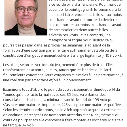
à ce jeu de billard à l’ancienne. Pour marquer
et valider le point gagnant, le joueur qui a la
main doit faire rebondir sa bille sur au moins
trois bandes avant de toucher la dernière
bille ou toucher au moins trois bandes avant
de caramboler les deux autres billes
adversaires. Vous l’avez compris, une
métaphore pratique pour illustrer ce qui
pourrait se passer dans les prochaines semaines, s’agissant de la
formation d’une coalition parlementaire suffisamment stable ou de la
constitution d’un gouvernement cohérent à large légitimité (> 109 voix).
Les billes, selon les versions du jeu, peuvent être plus de trois. Elles
représentent les acteurs-joueurs, tandis que les bandes du billard
figurent leurs conditions, leurs exigences minimales à une participation, à
une coalition parlementaire et/ou à un gouvernement
Examinons tout d’abord le point de vue strictement arithmétique. Nida
Tounès qui a de facto la main avec ses 85 élus, va entamer des
consultations. Il lui faut, -a minima-, franchir le seuil de 109 voix pour
s’assurer une majorité simple, mais 145 voix pour une majorité qualifiée.
Selon les dernières indications, seule Afek apparaît acquise à cette idée
de coalition, partageant de nombreux attendus avec Nida, même si ou
cours de pourparlers elle cherchera à faire monter les enchères. Mais cela
ne fait que 94 voix.