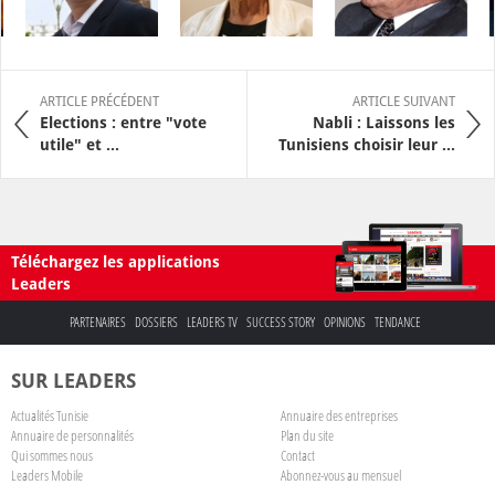
ARTICLE PRÉCÉDENT
ARTICLE SUIVANT
Elections : entre "vote
Nabli : Laissons les
utile" et ...
Tunisiens choisir leur ...
Téléchargez les applications
Leaders
PARTENAIRES
DOSSIERS
LEADERS TV
SUCCESS STORY
OPINIONS
TENDANCE
SUR LEADERS
Actualités Tunisie
Annuaire des entreprises
Annuaire de personnalités
Plan du site
Qui sommes nous
Contact
Leaders Mobile
Abonnez-vous au mensuel