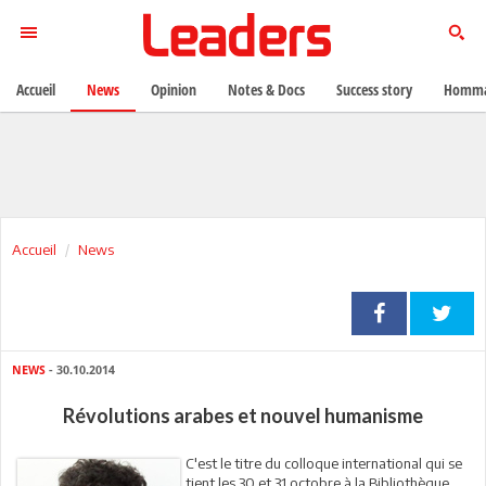
Accueil
News
Opinion
Notes & Docs
Success story
Homma
Accueil
News
NEWS
- 30.10.2014
Révolutions arabes et nouvel humanisme
C'est le titre du colloque international qui se
tient les 30 et 31 octobre à la Bibliothèque