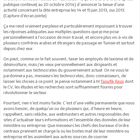
publique continue( au 20 octobre 2014) d’annoncer la tenue d’une
activité concernant la dite entreprise les 14 et 15 juin 2013, oui 2013.
(Capture d’écran jointe)
Ça me rend vraiment perplexe et particulièrement impuissant à trouver
les réponses adéquates aux multiples questions que je me pose
personnellement à l’occasion de mon travail, et encore plus vis-à-vis de
plusieurs confrères arabes et étrangers de passage en Tunisie et surtout
depuis chez eux.
On peut, comme on le fait souvent, taxer les employés de laxisme et de
désinvolture, mais j’en veux personnellement aux dirigeants et
notamment aux technocrates du gouvernement actuel. On ne vous le
pardonnera pas, messieurs les technocrates, donc connaisseurs, de
laisser les choses à ce point. Je pense notamment à M
Taoufik Jlassi
dont
le CV, les études et les recherches sont suffisamment fournis pour
révolutionner le secteur.
Pourtant, rien n’est moins facile. C’est d’une veille permanente que nous
avons besoin, de quelqu’un ou de plusieurs qui, d’heure en heure,
rappellent, sans relâche, aux webmasters et autres responsables des
sites d’actualiser leurs informations et l’ensemble des données de leur
ministère ou entreprise. Que messieurs les chefs des bureaux d’ordre
centraux prennent en charge la ou les boites mail de leur ministère ou
entreprise et les assimilent aux autres sources de courrier.