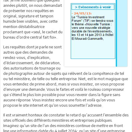
fax. Je me souviens que quelques
années plutôt, on nous demandait
de présenter nos requêtes en
original, signature et tampon
humide bien visibles, avec cette
mention déstabilisatrice
proclamant que «seul, le cachet du
bureau d’ordre central fait foi».
Les requêtes dont je parle ne sont
autres que des demandes de
rendez-vous, d’explication,
d’éclaircissement, de déclaration,
des autorisations de tournage ou
de photographie autour de sujets qui relèvent de la compétence de tel
ou tel ministère, de telle ou telle entreprise. Niet, est le mot magique que
vous entendez de prime abord, mais si vous insistez, on vous propose
d’envoyer une demande. Vous le faites et voilà le rouleau compresseur
qui s’étend le plus loin possible pour vous revenir dans la figure sans
aucune réponse. Vous insistez encore une fois et voilà qu’on vous
propose le site internet et qu’on vous soumette l’adresse.
Il est vraiment honteux de constater le retard qu’accusent l’ensemble des
sites officiels des différents ministères et entreprises publiques.
Imaginez qu’un site de l’un des ministères continue de mettre en front
line une information datée du 4 juillet 2014; qu’un site d’une entreprise