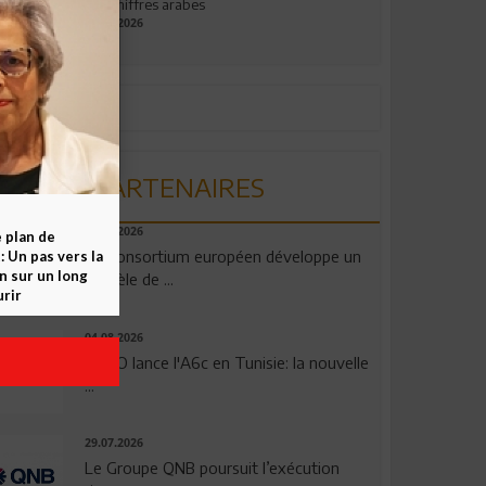
aux chiffres arabes
09.07.2026
PARTENAIRES
06.08.2026
e plan de
Un consortium européen développe un
 Un pas vers la
n sur un long
modèle de ...
rir
04.08.2026
OPPO lance l'A6c en Tunisie: la nouvelle
...
29.07.2026
Le Groupe QNB poursuit l’exécution