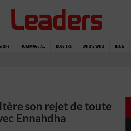
STORY
HOMMAGE À..
DOSSIERS
WHO'S WHO
BLOG
itère son rejet de toute
avec Ennahdha