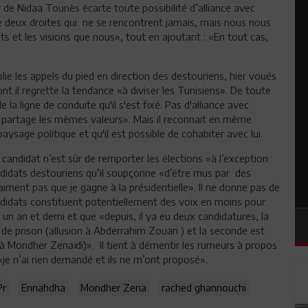
 de Nidaa Tounès écarte toute possibilité d’alliance avec
deux droites qui ne se rencontrent jamais, mais nous nous
s et les visions que nous», tout en ajoutant : «En tout cas,
e les appels du pied en direction des destouriens, hier voués
nt il regrette la tendance «à diviser les Tunisiens». De toute
la ligne de conduite qu'il s'est fixé. Pas d'alliance avec
n partage les mêmes valeurs». Mais il reconnait en même
aysage politique et qu'il est possible de cohabiter avec lui.
n candidat n’est sûr de remporter les élections «à l’exception
andidats destouriens qu’il soupçonne «d’être mus par des
ment pas que je gagne à la présidentielle». Il ne donne pas de
andidats constituent potentiellement des voix en moins pour
 a un an et demi et que «depuis, il ya eu deux candidatures, la
 de prison (allusion à Abderrahim Zouari ) et la seconde est
on à Mondher Zenaïdi)». Il tient à démentir les rumeurs à propos
je n’ai rien demandé et ils ne m’ont proposé».
Pr
Ennahdha
Mondher Zena
rached ghannouchi