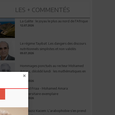
LES + COMMENTÉS
La Galite : le joyau le plus au nord de l'Afrique
12.07.2026
Le régime Tayibat: Les dangers des discours
nutritionnels simplistes et non validés
09.07.2026
Hommages ponctués au recteur Mohamed
Amara, décédé lundi : les mathématiques en
deuil
03.08.2026
Ahmed Friaa - Mohamed Amara:
l’Universitaire exemplaire
04.08.2026
Abdelaziz Kacem: L’arabophobie s’en prend