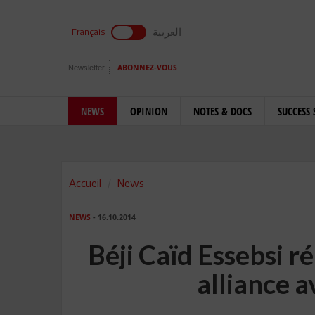
العربية
Français
Newsletter
ABONNEZ-VOUS
NEWS
OPINION
NOTES & DOCS
SUCCESS 
Accueil
News
NEWS
- 16.10.2014
Béji Caïd Essebsi ré
alliance 