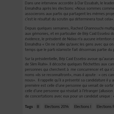
Dans une interview accordée à Dar Essabah, le leader
Ennahdha après les élections: «Nous sommes comme 
associerons aux partis qui partagent les mêmes projet
c’est le résultat du scrutin qui déterminera tout cela».
Depuis quelques semaines, Rached Ghannouchi multipli
aux gémonies, et en particulier de Béji Caïd Essebsi do
évidence, le président de Nidaa n'a aucune intention de 
Ennahdha « On ne s'allie qu'avec les gens avec qui o
temps que le parti islamiste fait désormais partie du p
Sur la présidentielle, Béji Caïd Essebsi avoue qu’aucu
de Slim Riahi». Il décoche quelques fléchettes aux c
personnes qui cherchent à me concurrencer et qui n’ai
noms «ils se reconnaîtront», mais il ajoute : « ces c
nous». Il rappelle qu’il a présenté sa candidature il y
première est celle d’une personne qui venait de sortir
celle d’une personne qui résidait à l’étranger (allusi
de concertations avec eux pour un candidat unique : «
:
B
Elections 2014
Elections l
Elections 
Tags