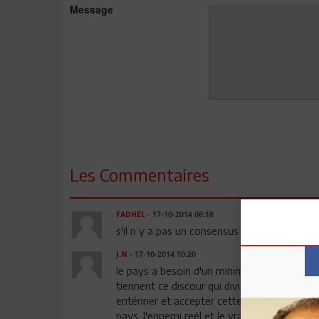
Message
Les Commentaires
FADHEL
- 17-10-2014 06:18
s'il n y a pas un consensus entre l'opposit
J.N
- 17-10-2014 10:20
le pays a besoin d'un minimum d'entente et
tiennent ce discour qui divise les tunisiens r
entériner et accepter cette division. je ne c
pays. l'ennemi reél et le vrai adversaire ce