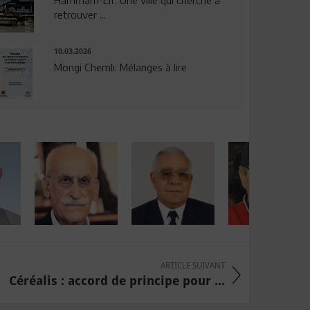
Hammam-Lif: Une ville qui cherche à
retrouver ...
10.03.2026
Mongi Chemli: Mélanges à lire
ARTICLE SUIVANT
Céréalis : accord de principe pour ...